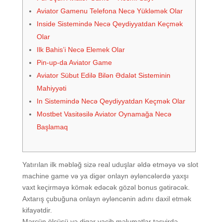
Aviator Gamenu Telefona Necə Yükləmək Olar
Inside Sistemində Necə Qeydiyyatdan Keçmək
Olar
Ilk Bahis’i Necə Elemek Olar
Pin-up-da Aviator Game
Aviator Sübut Edilə Bilən Ədalət Sisteminin
Mahiyyəti
In Sistemində Necə Qeydiyyatdan Keçmək Olar
Mostbet Vasitəsilə Aviator Oynamağa Necə
Başlamaq
Yatırılan ilk məbləğ sizə real uduşlar əldə etməyə və slot
machine game və ya digər onlayn əyləncələrdə yaxşı
vaxt keçirməyə kömək edəcək gözəl bonus gətirəcək.
Axtarış çubuğuna onlayn əyləncənin adını daxil etmək
kifayətdir.
Mərcün ölçüsü və digər vacib məlumatlar təsvirdə