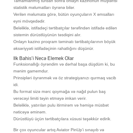
Tamamlanmış turdan sonra onlayn kazinonun müştərisi
statistik məlumatları öyrənə bilər.
Verilən məlumata görə, bütün oyunçuların X əmsalları
eyni mövqedədir.
Beləliklə, istifadəçi tərtibatçılar tərəfindən istifadə edilən
sistemin dürüstlüyünün təsdiqini alır.
Onlayn kazino proqram təminatı tərtibatçılarının böyük
əksəriyyəti istifadəçinin rahatlığını düşünür.
Ilk Bahis’i Necə Elemek Olar
Funksionallığı öyrəndim və dərhal başa düşdüm ki, bu
mənim gamemdur.
Prinsipləri öyrənmək və öz strategiyanızı qurmaq vacib
idi.
Bu format sizə mərc qoymağa və nağd pulun baş
verəcəyi limiti təyin etməyə imkan verir.
Beləliklə, yatırılan pulu itirmirəm və həmişə müsbət
nəticəyə əminəm.
Dürüstlüyü üçün tərtibatçılara xüsusi təşəkkür edirik.
Bir çox oyuncular artıq Aviator PinUp’i sınayıb və