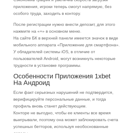
приложения, игроки теперь смогут напрямую, без
особого труда, заходить в контору.
После регистрации нужно внести депозит, для этого
нажмите на «+» в основном меню.
На сайте БК в верхней панели имеется значок в виде
мобильного аппарата «Приложение для смартфона».
У обладателей системы iOS, в отличие от
пользователей Android, могут возникнуть некоторые
трудности в установке программы.
Особенности Приложения 1xbet
На Андроид
Если факт серьезных нарушений не подтвердится,
верифицируйте персональные данные, и тогда
профиль вновь станет действующим.
Конторе не выгодно, чтобы ее клиенты все время
выигрывали, поэтому она может заблокировать счета
успешных бетторов, используя необоснованные