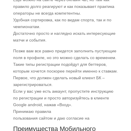
правило долго реагируют и как показывает практика
операторы не всегда компетентны.
Удобная сортировка, как по видам спорта, так и по
чемпионатам.
Достаточно просто и наглядно искать интересующие
матчи и события.
Позже вам все равно придется заполнить пустующие
поля в профиле, но это можно сделать со временем.
Такие типы регистрации подойдут для беттеров,
которым хочется поскорее перейти именно к ставкам.
Первое, что должен сделать новый клиент БК –
зарегистрироваться.
Если у вас уже есть аккаунт, пропустите инструкцию
по регистрации и просто авторизуйтесь в клиенте
Google android, нажав «Вход».
Принимаю правила
пользования сайтом и даю согласие на
Преимущества Мобильного