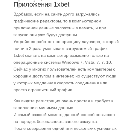
Приложения 1xbet
Вдобавок, если на сайте долго загружались
графические редакторы, то в компьютерном
приложении данные заложены в память, и при
запуске они уже будут доступны.
Устройство работает по принципу лаунчера, который
почти в 2 раза уменьшает загружаемый трафик.
1xbet скачать на компьютер возможно только на
операционные системы Windows 7, Vista, 7, 7, 10.
Сейчас у многих пользователей есть компьютеры с
хорошим доступом в интернет, но существуют люди,
у которых медленная скорость соединения или
просто ограниченный трафик.
Как видите регистрация очень простая и требует к
заполнению минимум данных.
И самый важный момент, данный способ повышает
на порядок безопасность вашего аккаунта.
После совершения одной или нескольких успешных