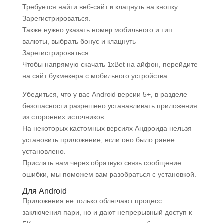
Требуется найти веб-сайт и клацнуть на кнопку
Зарегистрироваться.
Также нужно указать номер мобильного и тип
валюты, выбрать бонус и клацнуть
Зарегистрироваться.
Чтобы напрямую скачать 1xBet на айфон, перейдите
на сайт букмекера с мобильного устройства.
Убедиться, что у вас Android версии 5+, в разделе
безопасности разрешено устанавливать приложения
из сторонних источников.
На некоторых кастомных версиях Андроида нельзя
установить приложение, если оно было ранее
установлено.
Прислать нам через обратную связь сообщение
ошибки, мы поможем вам разобраться с установкой.
Для Android
Приложения не только облегчают процесс
заключения пари, но и дают непрерывный доступ к