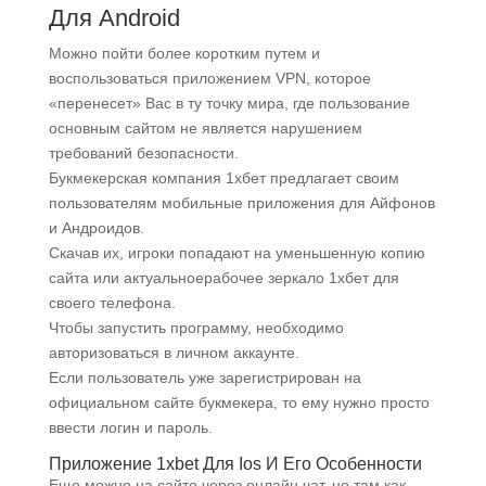
Для Android
Можно пойти более коротким путем и
воспользоваться приложением VPN, которое
«перенесет» Вас в ту точку мира, где пользование
основным сайтом не является нарушением
требований безопасности.
Букмекерская компания 1хбет предлагает своим
пользователям мобильные приложения для Айфонов
и Андроидов.
Скачав их, игроки попадают на уменьшенную копию
сайта или актуальноерабочее зеркало 1хбет для
своего телефона.
Чтобы запустить программу, необходимо
авторизоваться в личном аккаунте.
Если пользователь уже зарегистрирован на
официальном сайте букмекера, то ему нужно просто
ввести логин и пароль.
Приложение 1xbet Для Ios И Его Особенности
Еще можно на сайте через онлайн чат, но там как