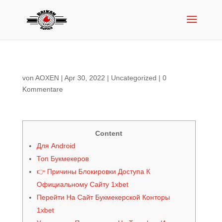
von
AOXEN
|
Apr 30, 2022
|
Uncategorized
|
0
Kommentare
Content
Для Android
Топ Букмекеров
👉 Причины Блокировки Доступа К
Официальному Сайту 1xbet
Перейти На Сайт Букмекерской Конторы
1xbet