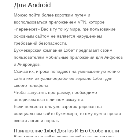
Для Android
Можно пойти более коротким путем и
воспользоваться приложением VPN, которое
«перенесет» Вас в ту точку мира, где пользование
основным сайтом не является нарушением
требований безопасности.
Букмекерская компания 1хбет предлагает своим
пользователям мобильные приложения для Айфонов
и Андроидов.
Скачав их, игроки попадают на уменьшенную копию
сайта или актуальноерабочее зеркало 1хбет для
своего телефона.
Чтобы запустить программу, необходимо
авторизоваться в личном аккаунте.
Если пользователь уже зарегистрирован на
официальном сайте букмекера, то ему нужно просто
ввести логин и пароль.
Приложение 1xbet Для Ios И Его Особенности
Еще можно на сайте через онлайн чат, но там как