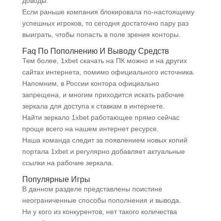
доводы.
Если раньше компания блокировала по-настоящему
успешных игроков, то сегодня достаточно пару раз
выиграть, чтобы попасть в поле зрения конторы.
Faq По Пополнению И Выводу Средств
Тем более, 1xbet скачать на ПК можно и на других
сайтах интернета, помимо официального источника.
Напомним, в России контора официально
запрещена, и многим приходится искать рабочие
зеркала для доступа к ставкам в интернете.
Найти зеркало 1xbet работающее прямо сейчас
проще всего на нашем интернет ресурсе.
Наша команда следит за появлением новых копий
портала 1xbet и регулярно добавляет актуальные
ссылки на рабочие зеркала.
Популярные Игры
В данном разделе представлены поистине
неограниченные способы пополнения и вывода.
Ни у кого из конкурентов, нет такого количества