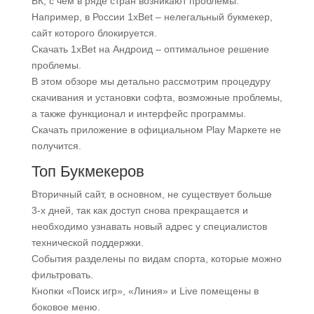
БК, с чем в ряде стран возникают проблемы.
Например, в России 1xBet – нелегальный букмекер,
сайт которого блокируется.
Скачать 1xBet на Андроид – оптимальное решение
проблемы.
В этом обзоре мы детально рассмотрим процедуру
скачивания и установки софта, возможные проблемы,
а также функционал и интерфейс программы.
Скачать приложение в официальном Play Маркете не
получится.
Топ Букмекеров
Вторичный сайт, в основном, не существует больше
3-х дней, так как доступ снова прекращается и
необходимо узнавать новый адрес у специалистов
технической поддержки.
События разделены по видам спорта, которые можно
фильтровать.
Кнопки «Поиск игр», «Линия» и Live помещены в
боковое меню.