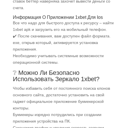
ставок беттер наверняка захочет вывести деньги со
счета.
Информация О Приложении 1xbet Для Ios
Все что надо для быстрого доступа к ресурсу – найти
1xbet apk и загрузить его на мобильный телефон.
✔️ После скачивания, вам доступен файл формата.
exe, открыв который, активируется установка
приложения.
Необходимо учитывать системные возможности
операционной системы.
❔ Можно Ли Безопасно
Использовать Зеркало 1xbet?
Чтобы избавить себя от постоянного поиска клонов
основного сайта, достаточно установить на свой
гаджет официальное приложение букмекерской
конторы.
Букмекеры изрядно потрудились при создании
приложения устройства на ПК.
Сэкономив трафик и увеличив скорость загрузки