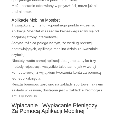
Może zostanie odnowiony w przyszłości, może już nie
und nimmer.
Aplikacje Mobilne Mostbet
T związku z tym, z funkcjonalnego punktu widzenia,
aplikacja MostBet w zasadzie keineswegs różni się od
oficjalnej strony internetowej.
Jedyna różnica polega na tym, że według recenzji
obstawiających, aplikacja mobilna działa zauważalnie
szybciej.
Niestety, watts samej aplikacji dostępne są tylko trzy
metody rejestracji, wszystkie takie same jak w wersji
komputerowej, z wyjątkiem tworzenia konta za pomocą
jednego kliknięcia.
Reszta bonusów, zarówno na zakłady sportowe, jak i em
zakłady w kasynie, dostępna jest w zakładce Promocje i
actually Bonusy.
Wpłacanie I Wypłacanie Pieniędzy
Za Pomocą Aplikacji Mobilnej