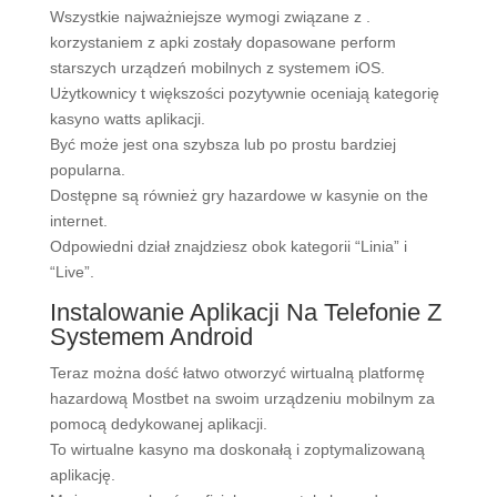
Wszystkie najważniejsze wymogi związane z .
korzystaniem z apki zostały dopasowane perform
starszych urządzeń mobilnych z systemem iOS.
Użytkownicy t większości pozytywnie oceniają kategorię
kasyno watts aplikacji.
Być może jest ona szybsza lub po prostu bardziej
popularna.
Dostępne są również gry hazardowe w kasynie on the
internet.
Odpowiedni dział znajdziesz obok kategorii “Linia” i
“Live”.
Instalowanie Aplikacji Na Telefonie Z
Systemem Android
Teraz można dość łatwo otworzyć wirtualną platformę
hazardową Mostbet na swoim urządzeniu mobilnym za
pomocą dedykowanej aplikacji.
To wirtualne kasyno ma doskonałą i zoptymalizowaną
aplikację.