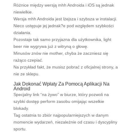
Różnice między wersją mhh Androida i iOS są jednak
niewielkie.
Wersja mhh Androida jest lżejsza i szybsza w instalacji.
Nieco ustępuje jej jednak?e pod względem szybkości
działania.
Pozostaje tak samo przyjazna dla użytkownika, light
beer nie wygrywa już z witryną o głowę.
Minusów znów nie mother, chyba że zaczniesz się
rażąco czepiać.
Na przykład fakt, że musisz pobrać z oficjalnej strony, a
nie ze sklepu.
Jak Dokonać Wpłaty Za Pomocą Aplikacji Na
Android
Specjalny link “na żywo” w biurze, który pozwoli na
szybki dostęp perform zasobu omijając wszelkie
blokady.
Tag ostatnia to zbiór najpopularniejszych w danym
momencie wydarzeń, niezależnie od czasu i dyscypliny
sportu.