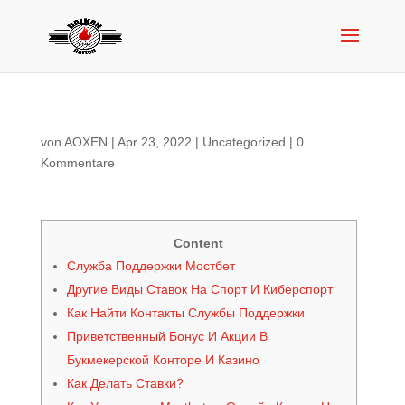
von
AOXEN
|
Apr 23, 2022
|
Uncategorized
|
0
Kommentare
Content
Служба Поддержки Мостбет
Другие Виды Ставок На Спорт И Киберспорт
Как Найти Контакты Службы Поддержки
Приветственный Бонус И Акции В
Букмекерской Конторе И Казино
Как Делать Ставки?