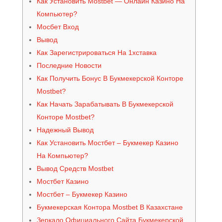
Как Установить Mostbet — Онлайн Казино На
Компьютер?
Мосбет Вход
Вывод
Как Зарегистрироваться На 1хставка
Последние Новости
Как Получить Бонус В Букмекерской Конторе
Mostbet?
Как Начать Зарабатывать В Букмекерской
Конторе Mostbet?
Надежный Вывод
Как Установить Мостбет – Букмекер Казино
На Компьютер?
Вывод Средств Mostbet
Мостбет Казино
Мостбет – Букмекер Казино
Букмекерская Контора Mostbet В Казахстане
Зеркало Официального Сайта Букмекерской