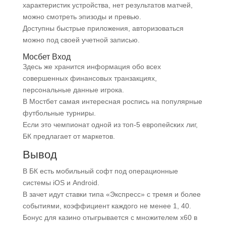
характеристик устройства, нет результатов матчей,
можно смотреть эпизоды и превью.
Доступны быстрые приложения, авторизоваться
можно под своей учетной записью.
Мосбет Вход
Здесь же хранится информация обо всех
совершенных финансовых транзакциях,
персональные данные игрока.
В Мостбет самая интересная роспись на популярные
футбольные турниры.
Если это чемпионат одной из топ-5 европейских лиг,
БК предлагает от маркетов.
Вывод
В БК есть мобильный софт под операционные
системы iOS и Android.
В зачет идут ставки типа «Экспресс» с тремя и более
событиями, коэффициент каждого не менее 1, 40.
Бонус для казино отыгрывается с множителем х60 в