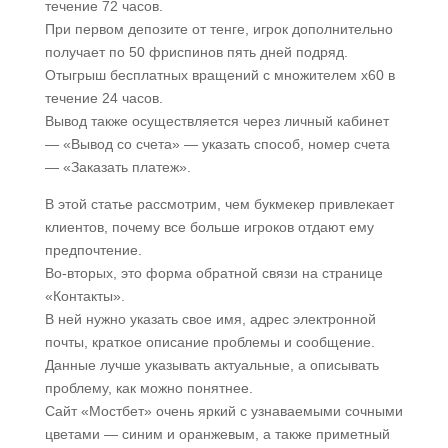
течение 72 часов.
При первом депозите от тенге, игрок дополнительно
получает по 50 фриспинов пять дней подряд.
Отыгрыш бесплатных вращений с множителем х60 в
течение 24 часов.
Вывод также осуществляется через личный кабинет
— «Вывод со счета» — указать способ, номер счета
— «Заказать платеж».
В этой статье рассмотрим, чем букмекер привлекает
клиентов, почему все больше игроков отдают ему
предпочтение.
Во-вторых, это форма обратной связи на странице
«Контакты».
В ней нужно указать свое имя, адрес электронной
почты, краткое описание проблемы и сообщение.
Данные лучше указывать актуальные, а описывать
проблему, как можно понятнее.
Сайт «Мостбет» очень яркий с узнаваемыми сочными
цветами — синим и оранжевым, а также приметный