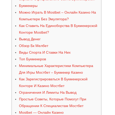
Букмекеры
Можно Играть В Mostbet – Онлайн Казино На
Компьютере Без Эмулятора?
Как Ставить На Единоборства В Букмекерской
Конторе Mostbet?
Вывод Денег
Обзор Бк Мелбет
Виды Спорта И Ставки На Них
Топ Букмекеров
Минимальные Характеристики Компьютера
Для Игры Мостбет – Букмекер Казино
Как Зарегистрироваться В Букмекерской
Конторе И Казино Мостбет
Ограничения И Лимиты На Вывод
Простые Советы, Которые Помогут При
Обращении К Специалистам Мостбет
Mostbet — Онлайн Казино