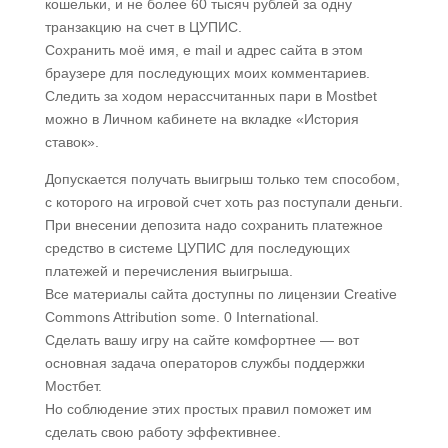
кошельки, и не более 60 тысяч рублей за одну
транзакцию на счет в ЦУПИС.
Сохранить моё имя, e mail и адрес сайта в этом
браузере для последующих моих комментариев.
Следить за ходом нерассчитанных пари в Mostbet
можно в Личном кабинете на вкладке «История
ставок».
Допускается получать выигрыш только тем способом,
с которого на игровой счет хоть раз поступали деньги.
При внесении депозита надо сохранить платежное
средство в системе ЦУПИС для последующих
платежей и перечисления выигрыша.
Все материалы сайта доступны по лицензии Creative
Commons Attribution some. 0 International.
Сделать вашу игру на сайте комфортнее — вот
основная задача операторов службы поддержки
Мостбет.
Но соблюдение этих простых правил поможет им
сделать свою работу эффективнее.