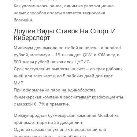
Как упоминалось ранее, одним из революционно
новых способов оплаты является технология
блокчейн.
Другие Виды Ставок На Спорт И
Киберспорт
Минимум для вывода на любой кошелек – a hundred
рублей, максимум – 15 тысяч для QIWI и ЮMoney, и
500 тысяч рублей на кошелек ЦУПИС.
Срок поступления выплаты на счет – до трех рабочих
дней для всех карт и до 5 рабочих дней для карт
МИР.
При оформлении пари на единоборства
букмекерская компания рассчитывает коэффициенты
с маржой 6, 7% в прематче.
Международная букмекерская компания Mostbet kz
принимает пари на 35 дисциплин.
Одно из самых популярных направлений для
оформления пари — единоборства.