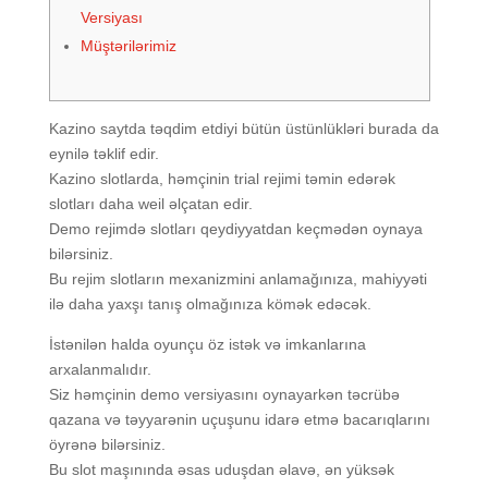
Versiyası
Müştərilərimiz
Kazino saytda təqdim etdiyi bütün üstünlükləri burada da
eynilə təklif edir.
Kazino slotlarda, həmçinin trial rejimi təmin edərək
slotları daha weil əlçatan edir.
Demo rejimdə slotları qeydiyyatdan keçmədən oynaya
bilərsiniz.
Bu rejim slotların mexanizmini anlamağınıza, mahiyyəti
ilə daha yaxşı tanış olmağınıza kömək edəcək.
İstənilən halda oyunçu öz istək və imkanlarına
arxalanmalıdır.
Siz həmçinin demo versiyasını oynayarkən təcrübə
qazana və təyyarənin uçuşunu idarə etmə bacarıqlarını
öyrənə bilərsiniz.
Bu slot maşınında əsas uduşdan əlavə, ən yüksək