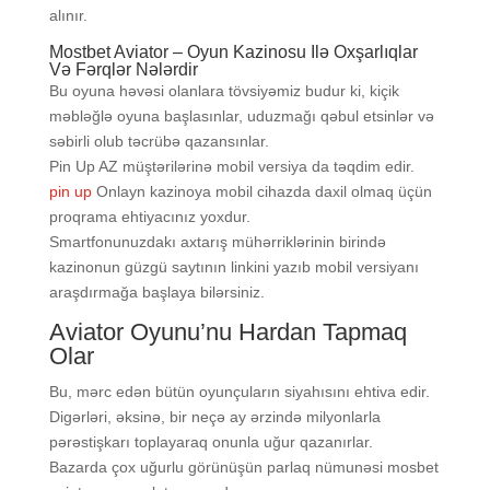
alınır.
Mostbet Aviator – Oyun Kazinosu Ilə Oxşarlıqlar
Və Fərqlər Nələrdir
Bu oyuna həvəsi olanlara tövsiyəmiz budur ki, kiçik
məbləğlə oyuna başlasınlar, uduzmağı qəbul etsinlər və
səbirli olub təcrübə qazansınlar.
Pin Up AZ müştərilərinə mobil versiya da təqdim edir.
pin up
Onlayn kazinoya mobil cihazda daxil olmaq üçün
proqrama ehtiyacınız yoxdur.
Smartfonunuzdakı axtarış mühərriklərinin birində
kazinonun güzgü saytının linkini yazıb mobil versiyanı
araşdırmağa başlaya bilərsiniz.
Aviator Oyunu’nu Hardan Tapmaq
Olar
Bu, mərc edən bütün oyunçuların siyahısını ehtiva edir.
Digərləri, əksinə, bir neçə ay ərzində milyonlarla
pərəstişkarı toplayaraq onunla uğur qazanırlar.
Bazarda çox uğurlu görünüşün parlaq nümunəsi mosbet