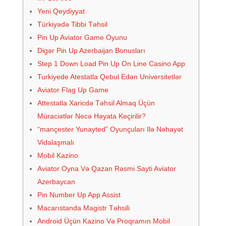
Yeni Qeydiyyat
Türkiyədə Tibbi Təhsil
Pin Up Aviator Game Oyunu
Digər Pin Up Azerbaijan Bonusları
Step 1 Down Load Pin Up On Line Casino App
Turkiyede Atestatla Qebul Edən Universitetlər
Aviator Flag Up Game
Attestatla Xaricdə Təhsil Almaq Üçün
Müraciətlər Necə Həyata Keçirilir?
“mançester Yunayted” Oyunçuları Ilə Nəhayət
Vidalaşmalı
Mobil Kazino
Aviator Oyna Və Qazan Rəsmi Sayti Aviator
Azerbaycan
Pin Number Up App Assist
Macarıstanda Magistr Təhsili
Android Üçün Kazino Və Proqramın Mobil