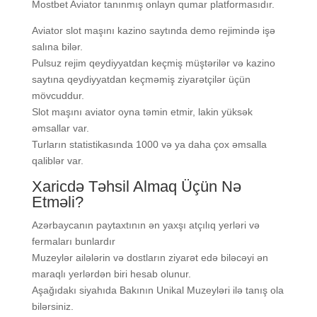
Mostbet Aviator tanınmış onlayn qumar platformasıdır.
Aviator slot maşını kazino saytında demo rejimində işə
salına bilər.
Pulsuz rejim qeydiyyatdan keçmiş müştərilər və kazino
saytına qeydiyyatdan keçməmiş ziyarətçilər üçün
mövcuddur.
Slot maşını aviator oyna təmin etmir, lakin yüksək
əmsallar var.
Turların statistikasında 1000 və ya daha çox əmsalla
qaliblər var.
Xaricdə Təhsil Almaq Üçün Nə
Etməli?
Azərbaycanın paytaxtının ən yaxşı atçılıq yerləri və
fermaları bunlardır
Muzeylər ailələrin və dostların ziyarət edə biləcəyi ən
maraqlı yerlərdən biri hesab olunur.
Aşağıdakı siyahıda Bakının Unikal Muzeyləri ilə tanış ola
bilərsiniz.