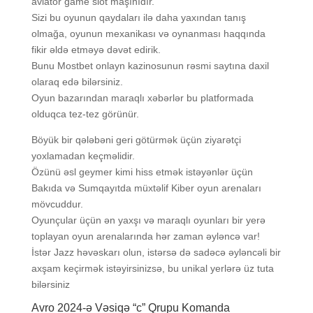
aviator game slot maşınıdır.
Sizi bu oyunun qaydaları ilə daha yaxından tanış
olmağa, oyunun mexanikası və oynanması haqqında
fikir əldə etməyə dəvət edirik.
Bunu Mostbet onlayn kazinosunun rəsmi saytına daxil
olaraq edə bilərsiniz.
Oyun bazarından maraqlı xəbərlər bu platformada
olduqca tez-tez görünür.
Böyük bir qələbəni geri götürmək üçün ziyarətçi
yoxlamadan keçməlidir.
Özünü əsl geymer kimi hiss etmək istəyənlər üçün
Bakıda və Sumqayıtda müxtəlif Kiber oyun arenaları
mövcuddur.
Oyunçular üçün ən yaxşı və maraqlı oyunları bir yerə
toplayan oyun arenalarında hər zaman əyləncə var!
İstər Jazz həvəskarı olun, istərsə də sadəcə əyləncəli bir
axşam keçirmək istəyirsinizsə, bu unikal yerlərə üz tuta
bilərsiniz
Avro 2024-ə Vəsiqə “c” Qrupu Komanda