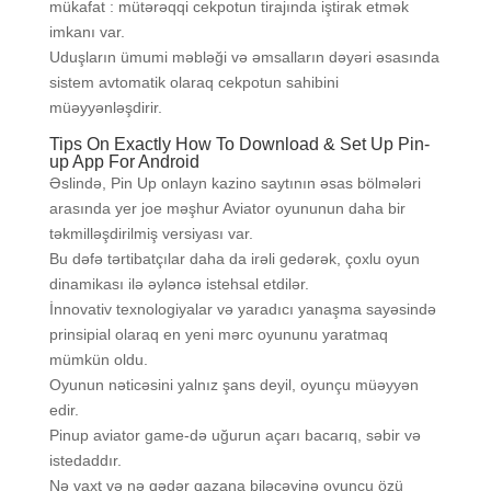
mükafat : mütərəqqi cekpotun tirajında ​​iştirak etmək
imkanı var.
Uduşların ümumi məbləği və əmsalların dəyəri əsasında
sistem avtomatik olaraq cekpotun sahibini
müəyyənləşdirir.
Tips On Exactly How To Download & Set Up Pin-
up App For Android
Əslində, Pin Up onlayn kazino saytının əsas bölmələri
arasında yer joe məşhur Aviator oyununun daha bir
təkmilləşdirilmiş versiyası var.
Bu dəfə tərtibatçılar daha da irəli gedərək, çoxlu oyun
dinamikası ilə əyləncə istehsal etdilər.
İnnovativ texnologiyalar və yaradıcı yanaşma sayəsində
prinsipial olaraq en yeni mərc oyununu yaratmaq
mümkün oldu.
Oyunun nəticəsini yalnız şans deyil, oyunçu müəyyən
edir.
Pinup aviator game-də uğurun açarı bacarıq, səbir və
istedaddır.
Nə vaxt və nə qədər qazana biləcəyinə oyunçu özü