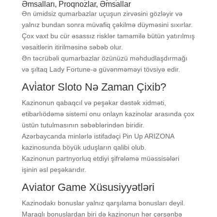
Əmsalları, Proqnozlar, Əmsallar
Ən ümidsiz qumarbazlar uçuşun zirvəsini gözləyir və
yalnız bundan sonra müvafiq çəkilmə düyməsini sıxırlar.
Çox vaxt bu cür əsassız risklər tamamilə bütün yatırılmış
vəsaitlərin itirilməsinə səbəb olur.
Ən təcrübəli qumarbazlar özünüzü məhdudlaşdırmağı
və şıltaq Lady Fortune-ə güvənməməyi tövsiyə edir.
Avi̇ator Sloto Nə Zaman Çixib?
Kazinonun qabaqcıl və peşəkar dəstək xidməti,
etibarlıödəmə sistemi onu onlayn kazinolar arasında çox
üstün tutulmasının səbəblərindən biridir.
Azərbaycanda minlərlə istifadəçi Pin Up ARIZONA
kazinosunda böyük uduşların qalibi olub.
Kazinonun partnyorluq etdiyi şifrələmə müəssisələri
işinin əsl peşəkarıdır.
Aviator Game Xüsusiyyətləri
Kazinodakı bonuslar yalnız qarşılama bonusları deyil.
Maraqlı bonuslardan biri də kazinonun hər çərşənbə