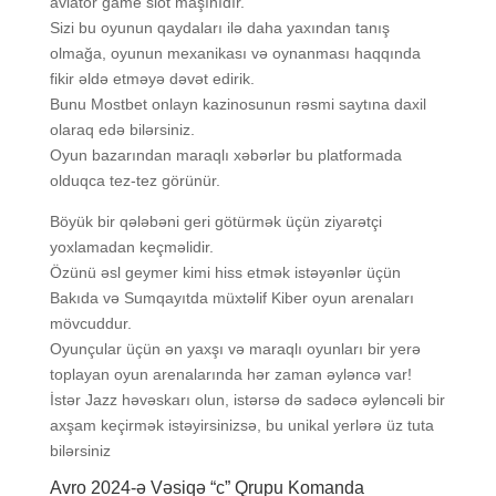
aviator game slot maşınıdır.
Sizi bu oyunun qaydaları ilə daha yaxından tanış
olmağa, oyunun mexanikası və oynanması haqqında
fikir əldə etməyə dəvət edirik.
Bunu Mostbet onlayn kazinosunun rəsmi saytına daxil
olaraq edə bilərsiniz.
Oyun bazarından maraqlı xəbərlər bu platformada
olduqca tez-tez görünür.
Böyük bir qələbəni geri götürmək üçün ziyarətçi
yoxlamadan keçməlidir.
Özünü əsl geymer kimi hiss etmək istəyənlər üçün
Bakıda və Sumqayıtda müxtəlif Kiber oyun arenaları
mövcuddur.
Oyunçular üçün ən yaxşı və maraqlı oyunları bir yerə
toplayan oyun arenalarında hər zaman əyləncə var!
İstər Jazz həvəskarı olun, istərsə də sadəcə əyləncəli bir
axşam keçirmək istəyirsinizsə, bu unikal yerlərə üz tuta
bilərsiniz
Avro 2024-ə Vəsiqə “c” Qrupu Komanda