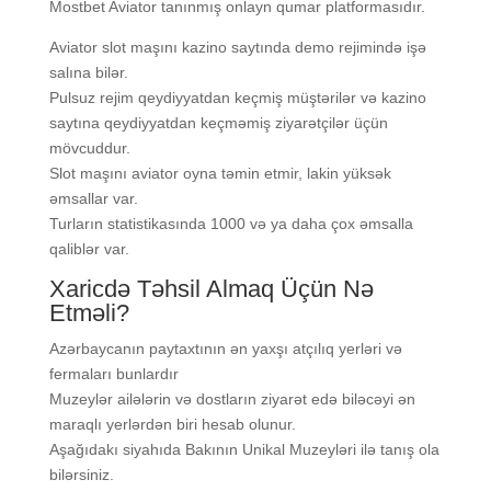
Mostbet Aviator tanınmış onlayn qumar platformasıdır.
Aviator slot maşını kazino saytında demo rejimində işə
salına bilər.
Pulsuz rejim qeydiyyatdan keçmiş müştərilər və kazino
saytına qeydiyyatdan keçməmiş ziyarətçilər üçün
mövcuddur.
Slot maşını aviator oyna təmin etmir, lakin yüksək
əmsallar var.
Turların statistikasında 1000 və ya daha çox əmsalla
qaliblər var.
Xaricdə Təhsil Almaq Üçün Nə
Etməli?
Azərbaycanın paytaxtının ən yaxşı atçılıq yerləri və
fermaları bunlardır
Muzeylər ailələrin və dostların ziyarət edə biləcəyi ən
maraqlı yerlərdən biri hesab olunur.
Aşağıdakı siyahıda Bakının Unikal Muzeyləri ilə tanış ola
bilərsiniz.