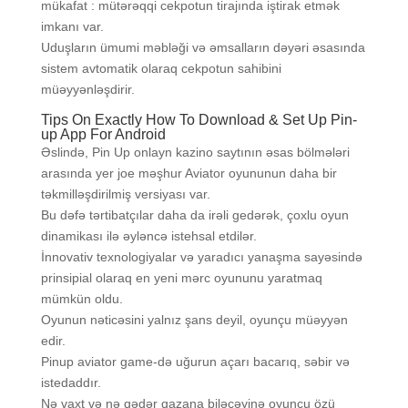
mükafat : mütərəqqi cekpotun tirajında ​​iştirak etmək
imkanı var.
Uduşların ümumi məbləği və əmsalların dəyəri əsasında
sistem avtomatik olaraq cekpotun sahibini
müəyyənləşdirir.
Tips On Exactly How To Download & Set Up Pin-
up App For Android
Əslində, Pin Up onlayn kazino saytının əsas bölmələri
arasında yer joe məşhur Aviator oyununun daha bir
təkmilləşdirilmiş versiyası var.
Bu dəfə tərtibatçılar daha da irəli gedərək, çoxlu oyun
dinamikası ilə əyləncə istehsal etdilər.
İnnovativ texnologiyalar və yaradıcı yanaşma sayəsində
prinsipial olaraq en yeni mərc oyununu yaratmaq
mümkün oldu.
Oyunun nəticəsini yalnız şans deyil, oyunçu müəyyən
edir.
Pinup aviator game-də uğurun açarı bacarıq, səbir və
istedaddır.
Nə vaxt və nə qədər qazana biləcəyinə oyunçu özü