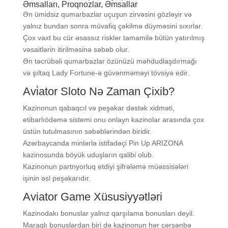
Əmsalları, Proqnozlar, Əmsallar
Ən ümidsiz qumarbazlar uçuşun zirvəsini gözləyir və
yalnız bundan sonra müvafiq çəkilmə düyməsini sıxırlar.
Çox vaxt bu cür əsassız risklər tamamilə bütün yatırılmış
vəsaitlərin itirilməsinə səbəb olur.
Ən təcrübəli qumarbazlar özünüzü məhdudlaşdırmağı
və şıltaq Lady Fortune-ə güvənməməyi tövsiyə edir.
Avi̇ator Sloto Nə Zaman Çixib?
Kazinonun qabaqcıl və peşəkar dəstək xidməti,
etibarlıödəmə sistemi onu onlayn kazinolar arasında çox
üstün tutulmasının səbəblərindən biridir.
Azərbaycanda minlərlə istifadəçi Pin Up ARIZONA
kazinosunda böyük uduşların qalibi olub.
Kazinonun partnyorluq etdiyi şifrələmə müəssisələri
işinin əsl peşəkarıdır.
Aviator Game Xüsusiyyətləri
Kazinodakı bonuslar yalnız qarşılama bonusları deyil.
Maraqlı bonuslardan biri də kazinonun hər çərşənbə