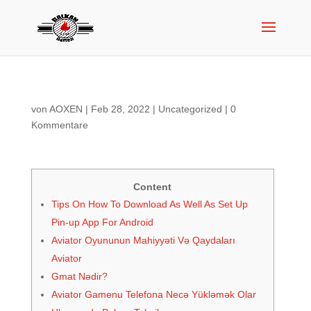
von
AOXEN
|
Feb 28, 2022
|
Uncategorized
|
0
Kommentare
Content
Tips On How To Download As Well As Set Up
Pin-up App For Android
Aviator Oyununun Mahiyyəti Və Qaydaları
Aviator
Gmat Nədir?
Aviator Gamenu Telefona Necə Yükləmək Olar