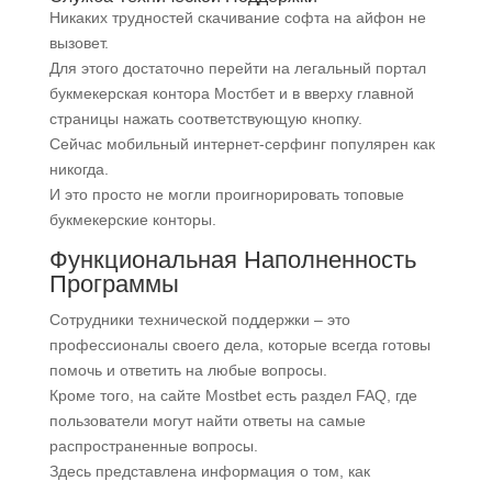
Никаких трудностей скачивание софта на айфон не
вызовет.
Для этого достаточно перейти на легальный портал
букмекерская контора Мостбет и в вверху главной
страницы нажать соответствующую кнопку.
Сейчас мобильный интернет-серфинг популярен как
никогда.
И это просто не могли проигнорировать топовые
букмекерские конторы.
Функциональная Наполненность
Программы
Сотрудники технической поддержки – это
профессионалы своего дела, которые всегда готовы
помочь и ответить на любые вопросы.
Кроме того, на сайте Mostbet есть раздел FAQ, где
пользователи могут найти ответы на самые
распространенные вопросы.
Здесь представлена информация о том, как