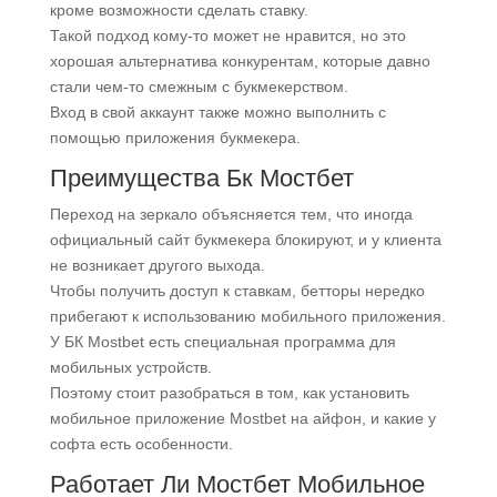
кроме возможности сделать ставку.
Такой подход кому-то может не нравится, но это
хорошая альтернатива конкурентам, которые давно
стали чем-то смежным с букмекерством.
Вход в свой аккаунт также можно выполнить с
помощью приложения букмекера.
Преимущества Бк Мостбет
Переход на зеркало объясняется тем, что иногда
официальный сайт букмекера блокируют, и у клиента
не возникает другого выхода.
Чтобы получить доступ к ставкам, бетторы нередко
прибегают к использованию мобильного приложения.
У БК Mostbet есть специальная программа для
мобильных устройств.
Поэтому стоит разобраться в том, как установить
мобильное приложение Mostbet на айфон, и какие у
софта есть особенности.
Работает Ли Мостбет Мобильное