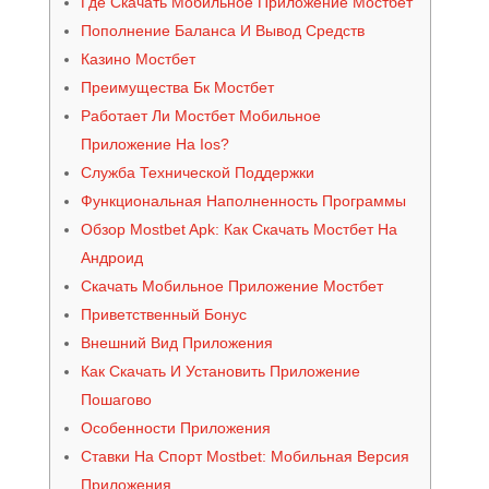
Где Скачать Мобильное Приложение Мостбет
Пополнение Баланса И Вывод Средств
Казино Мостбет
Преимущества Бк Мостбет
Работает Ли Мостбет Мобильное
Приложение На Ios?
Служба Технической Поддержки
Функциональная Наполненность Программы
Обзор Mostbet Apk: Как Скачать Мостбет На
Андроид
Скачать Мобильное Приложение Мостбет
Приветственный Бонус
Внешний Вид Приложения
Как Скачать И Установить Приложение
Пошагово
Особенности Приложения
Ставки На Спорт Mostbet: Мобильная Версия
Приложения