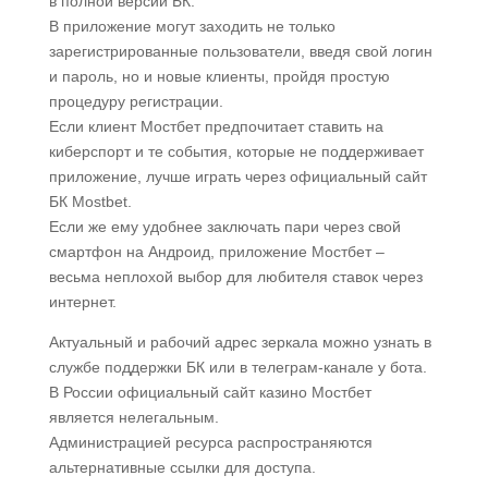
в полной версии БК.
В приложение могут заходить не только
зарегистрированные пользователи, введя свой логин
и пароль, но и новые клиенты, пройдя простую
процедуру регистрации.
Если клиент Мостбет предпочитает ставить на
киберспорт и те события, которые не поддерживает
приложение, лучше играть через официальный сайт
БК Mostbet.
Если же ему удобнее заключать пари через свой
смартфон на Андроид, приложение Мостбет –
весьма неплохой выбор для любителя ставок через
интернет.
Актуальный и рабочий адрес зеркала можно узнать в
службе поддержки БК или в телеграм-канале у бота.
В России официальный сайт казино Мостбет
является нелегальным.
Администрацией ресурса распространяются
альтернативные ссылки для доступа.