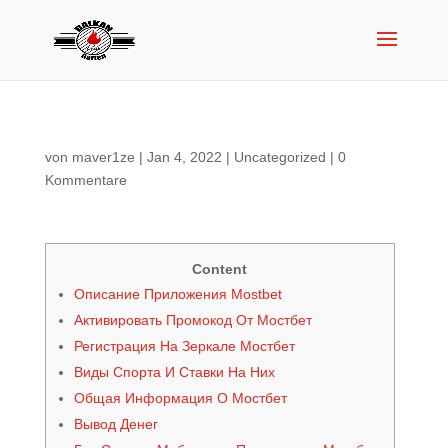
von
maver1ze
|
Jan 4, 2022
|
Uncategorized
|
0
Kommentare
Content
Описание Приложения Mostbet
Активировать Промокод От Мостбет
Регистрация На Зеркале Мостбет
Виды Спорта И Ставки На Них
Общая Информация О Мостбет
Вывод Денег