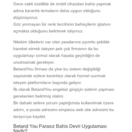
Gece vakti özellikle de mobil cihazdan bahis yapmak
adına karanlık temaların daha uygun olduğunu
düşünüyoruz.
Göz yormayan bir renk tercihinin bahisçilerin iştahını
açmakta olduğunu belirtmek istiyoruz.
Nitekim ülkelerin var olan yasalarına uyumlu şekilde
hareket etmek isteyen pek çok firmanın da bu
uygulamayı somut olarak hayata geçirdiğini de
unutmamak gerekiyor.
BetandYou firması da yine bu sistem değişikliği
sayesinde sizlere kesintisiz olarak hizmet sunmak
isteyen platformların başında geliyor.
İlk olarak BetandYou engelsiz girişiçin sizlerin yapması
gerekenleri belirtmiş olalım.
Bir dahaki sefere yorum yaptığımda kullanılmak üzere
adımı, e-posta adresimi empieza web site adresimi bu
tarayıcıya kaydet.
Betand You Parasız Bahis Devri Uygulaması
Nedir?