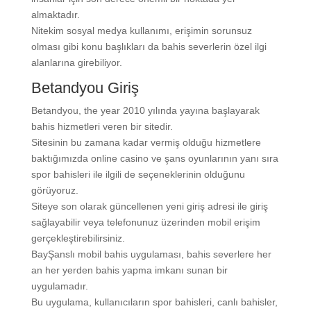
almaktadır.
Nitekim sosyal medya kullanımı, erişimin sorunsuz
olması gibi konu başlıkları da bahis severlerin özel ilgi
alanlarına girebiliyor.
Betandyou Giriş
Betandyou, the year 2010 yılında yayına başlayarak
bahis hizmetleri veren bir sitedir.
Sitesinin bu zamana kadar vermiş olduğu hizmetlere
baktığımızda online casino ve şans oyunlarının yanı sıra
spor bahisleri ile ilgili de seçeneklerinin olduğunu
görüyoruz.
Siteye son olarak güncellenen yeni giriş adresi ile giriş
sağlayabilir veya telefonunuz üzerinden mobil erişim
gerçekleştirebilirsiniz.
BayŞanslı mobil bahis uygulaması, bahis severlere her
an her yerden bahis yapma imkanı sunan bir
uygulamadır.
Bu uygulama, kullanıcıların spor bahisleri, canlı bahisler,