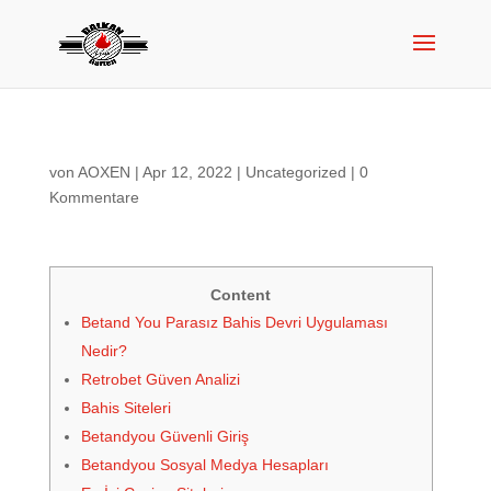
von
AOXEN
|
Apr 12, 2022
|
Uncategorized
|
0
Kommentare
Content
Betand You Parasız Bahis Devri Uygulaması
Nedir?
Retrobet Güven Analizi
Bahis Siteleri
Betandyou Güvenli Giriş
Betandyou Sosyal Medya Hesapları