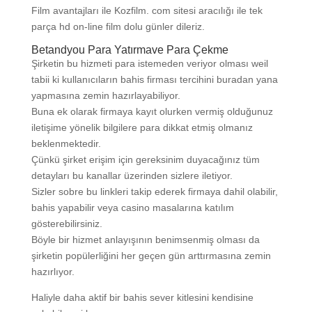
Film avantajları ile Kozfilm. com sitesi aracılığı ile tek
parça hd on-line film dolu günler dileriz.
Betandyou Para Yatırmave Para Çekme
Şirketin bu hizmeti para istemeden veriyor olması weil
tabii ki kullanıcıların bahis firması tercihini buradan yana
yapmasına zemin hazırlayabiliyor.
Buna ek olarak firmaya kayıt olurken vermiş olduğunuz
iletişime yönelik bilgilere para dikkat etmiş olmanız
beklenmektedir.
Çünkü şirket erişim için gereksinim duyacağınız tüm
detayları bu kanallar üzerinden sizlere iletiyor.
Sizler sobre bu linkleri takip ederek firmaya dahil olabilir,
bahis yapabilir veya casino masalarına katılım
gösterebilirsiniz.
Böyle bir hizmet anlayışının benimsenmiş olması da
şirketin popülerliğini her geçen gün arttırmasına zemin
hazırlıyor.
Haliyle daha aktif bir bahis sever kitlesini kendisine