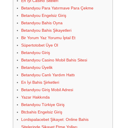
En İyi Casino Siteleri
Betandyou Para Yatırmave Para Çekme
Betandyou Engelsiz Giriş
Betandyou Bahis Oyna
Betandyou Bahis Şikayetleri
Bir Yorum Yaz Yorumu İptal Et
Süpertotobet Üye Ol
Betandyou Giriş
Betandyou Casino Mobil Bahis Sitesi
Betandyou Üyelik
Betandyou Canlı Yardım Hattı
En İyi Bahis Şirketleri
Betandyou Giriş Mobil Adresi
Yazar Hakkında
Betandyou Türkiye Giriş
Btcbahis Engelsiz Giriş
Lordspalacebet Şikayet: Online Bahis
Sitelerinde Şikayet Etme Yolları