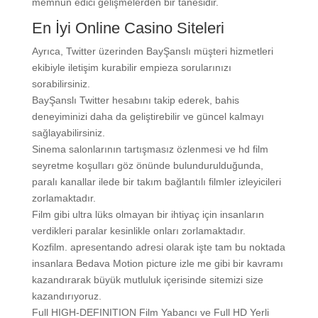
memnun edici gelişmelerden bir tanesidir.
En İyi Online Casino Siteleri
Ayrıca, Twitter üzerinden BayŞanslı müşteri hizmetleri
ekibiyle iletişim kurabilir empieza sorularınızı
sorabilirsiniz.
BayŞanslı Twitter hesabını takip ederek, bahis
deneyiminizi daha da geliştirebilir ve güncel kalmayı
sağlayabilirsiniz.
Sinema salonlarının tartışmasız özlenmesi ve hd film
seyretme koşulları göz önünde bulundurulduğunda,
paralı kanallar ilede bir takım bağlantılı filmler izleyicileri
zorlamaktadır.
Film gibi ultra lüks olmayan bir ihtiyaç için insanların
verdikleri paralar kesinlikle onları zorlamaktadır.
Kozfilm. apresentando adresi olarak işte tam bu noktada
insanlara Bedava Motion picture izle me gibi bir kavramı
kazandırarak büyük mutluluk içerisinde sitemizi size
kazandırıyoruz.
Full HIGH-DEFINITION Film Yabancı ve Full HD Yerli