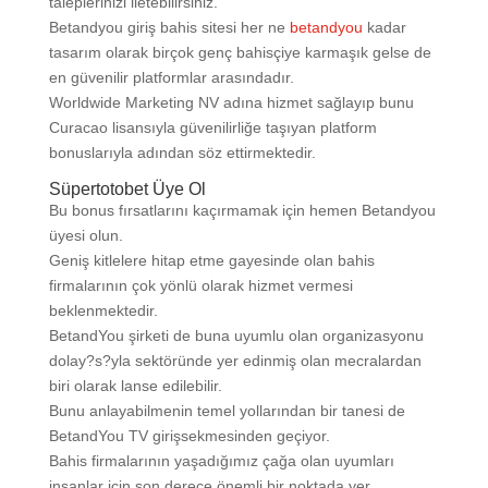
taleplerinizi iletebilirsiniz.
Betandyou giriş bahis sitesi her ne
betandyou
kadar
tasarım olarak birçok genç bahisçiye karmaşık gelse de
en güvenilir platformlar arasındadır.
Worldwide Marketing NV adına hizmet sağlayıp bunu
Curacao lisansıyla güvenilirliğe taşıyan platform
bonuslarıyla adından söz ettirmektedir.
Süpertotobet Üye Ol
Bu bonus fırsatlarını kaçırmamak için hemen Betandyou
üyesi olun.
Geniş kitlelere hitap etme gayesinde olan bahis
firmalarının çok yönlü olarak hizmet vermesi
beklenmektedir.
BetandYou şirketi de buna uyumlu olan organizasyonu
dolay?s?yla sektöründe yer edinmiş olan mecralardan
biri olarak lanse edilebilir.
Bunu anlayabilmenin temel yollarından bir tanesi de
BetandYou TV girişsekmesinden geçiyor.
Bahis firmalarının yaşadığımız çağa olan uyumları
insanlar için son derece önemli bir noktada yer