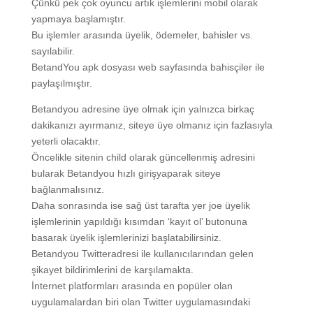
Çünkü pek çok oyuncu artık işlemlerini mobil olarak
yapmaya başlamıştır.
Bu işlemler arasında üyelik, ödemeler, bahisler vs.
sayılabilir.
BetandYou apk dosyası web sayfasında bahisçiler ile
paylaşılmıştır.
Betandyou adresine üye olmak için yalnızca birkaç
dakikanızı ayırmanız, siteye üye olmanız için fazlasıyla
yeterli olacaktır.
Öncelikle sitenin child olarak güncellenmiş adresini
bularak Betandyou hızlı girişyaparak siteye
bağlanmalısınız.
Daha sonrasında ise sağ üst tarafta yer joe üyelik
işlemlerinin yapıldığı kısımdan ‘kayıt ol’ butonuna
basarak üyelik işlemlerinizi başlatabilirsiniz.
Betandyou Twitteradresi ile kullanıcılarından gelen
şikayet bildirimlerini de karşılamakta.
İnternet platformları arasında en popüler olan
uygulamalardan biri olan Twitter uygulamasındaki