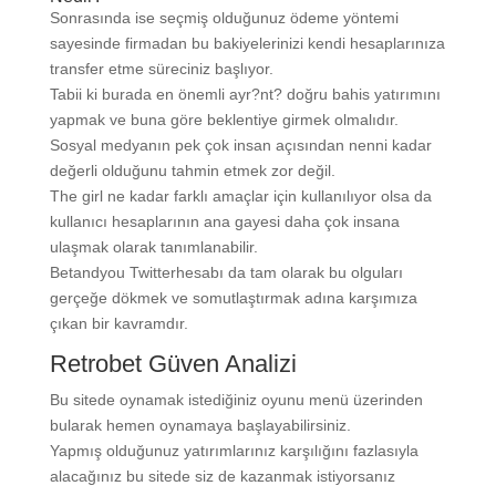
Sonrasında ise seçmiş olduğunuz ödeme yöntemi
sayesinde firmadan bu bakiyelerinizi kendi hesaplarınıza
transfer etme süreciniz başlıyor.
Tabii ki burada en önemli ayr?nt? doğru bahis yatırımını
yapmak ve buna göre beklentiye girmek olmalıdır.
Sosyal medyanın pek çok insan açısından nenni kadar
değerli olduğunu tahmin etmek zor değil.
The girl ne kadar farklı amaçlar için kullanılıyor olsa da
kullanıcı hesaplarının ana gayesi daha çok insana
ulaşmak olarak tanımlanabilir.
Betandyou Twitterhesabı da tam olarak bu olguları
gerçeğe dökmek ve somutlaştırmak adına karşımıza
çıkan bir kavramdır.
Retrobet Güven Analizi
Bu sitede oynamak istediğiniz oyunu menü üzerinden
bularak hemen oynamaya başlayabilirsiniz.
Yapmış olduğunuz yatırımlarınız karşılığını fazlasıyla
alacağınız bu sitede siz de kazanmak istiyorsanız