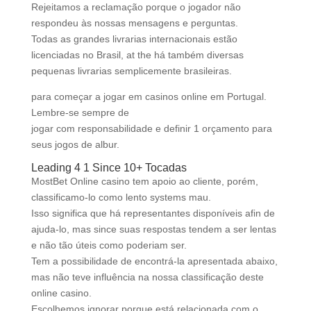
Rejeitamos a reclamação porque o jogador não
respondeu às nossas mensagens e perguntas.
Todas as grandes livrarias internacionais estão
licenciadas no Brasil, at the há também diversas
pequenas livrarias semplicemente brasileiras.
para começar a jogar em casinos online em Portugal.
Lembre-se sempre de
jogar com responsabilidade e definir 1 orçamento para
seus jogos de albur.
Leading 4 1 Since 10+ Tocadas
MostBet Online casino tem apoio ao cliente, porém,
classificamo-lo como lento systems mau.
Isso significa que há representantes disponíveis afin de
ajuda-lo, mas since suas respostas tendem a ser lentas
e não tão úteis como poderiam ser.
Tem a possibilidade de encontrá-la apresentada abaixo,
mas não teve influência na nossa classificação deste
online casino.
Escolhemos ignorar porque está relacionada com o