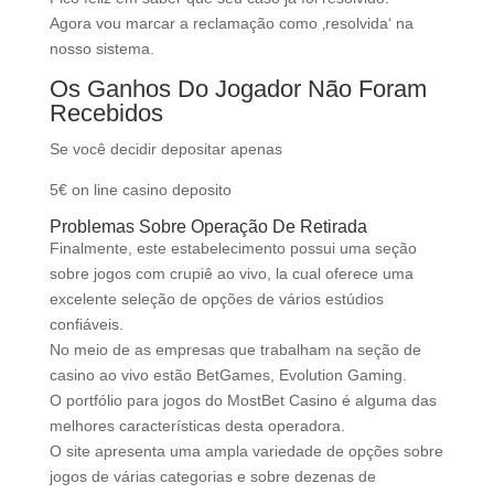
Agora vou marcar a reclamação como ‚resolvida‘ na
nosso sistema.
Os Ganhos Do Jogador Não Foram
Recebidos
Se você decidir depositar apenas
5€ on line casino deposito
Problemas Sobre Operação De Retirada
Finalmente, este estabelecimento possui uma seção
sobre jogos com crupiê ao vivo, la cual oferece uma
excelente seleção de opções de vários estúdios
confiáveis.
No meio de as empresas que trabalham na seção de
casino ao vivo estão BetGames, Evolution Gaming.
O portfólio para jogos do MostBet Casino é alguma das
melhores características desta operadora.
O site apresenta uma ampla variedade de opções sobre
jogos de várias categorias e sobre dezenas de