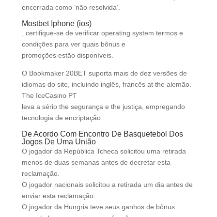
encerrada como ’não resolvida‘.
Mostbet Iphone (ios)
, certifique-se de verificar operating system termos e
condições para ver quais bônus e
promoções estão disponíveis.
O Bookmaker 20BET suporta mais de dez versões de
idiomas do site, incluindo inglês, francês at the alemão.
The IceCasino PT
leva a sério the segurança e the justiça, empregando
tecnologia de encriptação
De Acordo Com Encontro De Basquetebol Dos
Jogos De Uma União
O jogador da República Tcheca solicitou uma retirada
menos de duas semanas antes de decretar esta
reclamação.
O jogador nacionais solicitou a retirada um dia antes de
enviar esta reclamação.
O jogador da Hungria teve seus ganhos de bônus