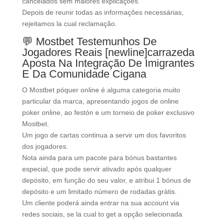
cancelados sem maiores explicações.
Depois de reunir todas as informações necessárias,
rejeitamos la cual reclamação.
💬 Mostbet Testemunhos De
Jogadores Reais [newline]carrazeda
Aposta Na Integração De Imigrantes
E Da Comunidade Cigana
O Mostbet póquer online é alguma categoria muito
particular da marca, apresentando jogos de online
poker online, ao festón e um torneio de poker exclusivo
Mostbet.
Um jogo de cartas continua a servir um dos favoritos
dos jogadores.
Nota ainda para um pacote para bónus bastantes
especial, que pode servir ativado após qualquer
depósito, em função do seu valor, e atribui 1 bónus de
depósito e um limitado número de rodadas grátis.
Um cliente poderá ainda entrar na sua account via
redes sociais, se la cual to get a opção selecionada