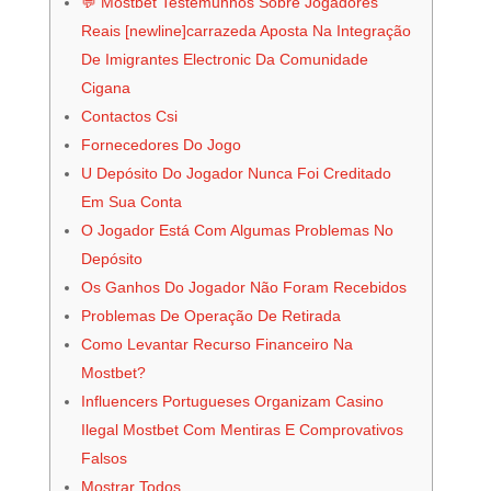
💬 Mostbet Testemunhos Sobre Jogadores
Reais [newline]carrazeda Aposta Na Integração
De Imigrantes Electronic Da Comunidade
Cigana
Contactos Csi
Fornecedores Do Jogo
U Depósito Do Jogador Nunca Foi Creditado
Em Sua Conta
O Jogador Está Com Algumas Problemas No
Depósito
Os Ganhos Do Jogador Não Foram Recebidos
Problemas De Operação De Retirada
Como Levantar Recurso Financeiro Na
Mostbet?
Influencers Portugueses Organizam Casino
Ilegal Mostbet Com Mentiras E Comprovativos
Falsos
Mostrar Todos