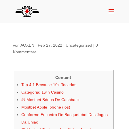
von
AOXEN
|
Feb 27, 2022
|
Uncategorized
|
0
Kommentare
Content
Top 4 1 Because 10+ Tocadas
Categoria: 1win Casino
🎁 Mostbet Bónus De Cashback
Mostbet Apple Iphone (ios)
Conforme Encontro De Basquetebol Dos Jogos
Da União