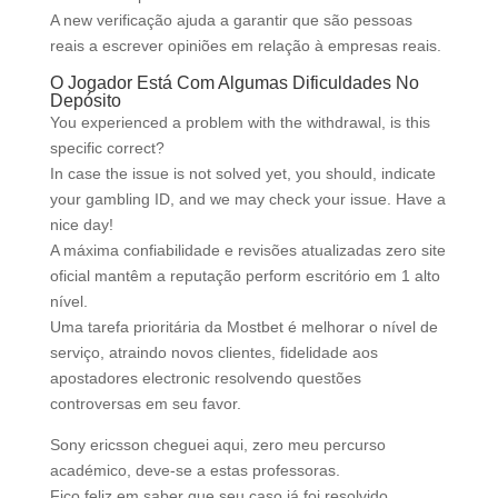
A new verificação ajuda a garantir que são pessoas
reais a escrever opiniões em relação à empresas reais.
O Jogador Está Com Algumas Dificuldades No
Depósito
You experienced a problem with the withdrawal, is this
specific correct?
In case the issue is not solved yet, you should, indicate
your gambling ID, and we may check your issue. Have a
nice day!
A máxima confiabilidade e revisões atualizadas zero site
oficial mantêm a reputação perform escritório em 1 alto
nível.
Uma tarefa prioritária da Mostbet é melhorar o nível de
serviço, atraindo novos clientes, fidelidade aos
apostadores electronic resolvendo questões
controversas em seu favor.
Sony ericsson cheguei aqui, zero meu percurso
académico, deve-se a estas professoras.
Fico feliz em saber que seu caso já foi resolvido.