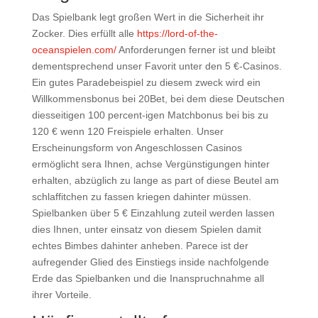
Das Spielbank legt großen Wert in die Sicherheit ihr
Zocker. Dies erfüllt alle
https://lord-of-the-
oceanspielen.com/
Anforderungen ferner ist und bleibt
dementsprechend unser Favorit unter den 5 €-Casinos.
Ein gutes Paradebeispiel zu diesem zweck wird ein
Willkommensbonus bei 20Bet, bei dem diese Deutschen
diesseitigen 100 percent-igen Matchbonus bei bis zu
120 € wenn 120 Freispiele erhalten. Unser
Erscheinungsform von Angeschlossen Casinos
ermöglicht sera Ihnen, achse Vergünstigungen hinter
erhalten, abzüglich zu lange as part of diese Beutel am
schlaffitchen zu fassen kriegen dahinter müssen.
Spielbanken über 5 € Einzahlung zuteil werden lassen
dies Ihnen, unter einsatz von diesem Spielen damit
echtes Bimbes dahinter anheben. Parece ist der
aufregender Glied des Einstiegs inside nachfolgende
Erde das Spielbanken und die Inanspruchnahme all
ihrer Vorteile.