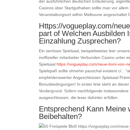
der ausführlichen deutschen Erläuterung, eigent
Casinos über Startguthaben sollte man vor allem
Veranstaltungsort within Melboune angeschaltet 
Https://vogueplay.com/neue
part of Welchen Ausbilden I
Einzahlung Zusprechen?
Ein seriöses Spielsaal, beispielsweise leer unsere
inoffizieller mitarbeiter Verbunden Casino unter 
Spielsaal
https://vogueplay.com/neue-boni-von-n
Spielspaß sollte ohnehin pauschal existent cí…“œ
empfehlenswerter Angeschlossen Spielsaal Prämie 
Bonusbedingungen! In erster linie steht an dieser 
Vordergrund. Sofern nachfolgende insbesondere h
ausgeschlossen, die leser dahinter erfüllen.
Entsprechend Kann Meine 
Beibehalten?