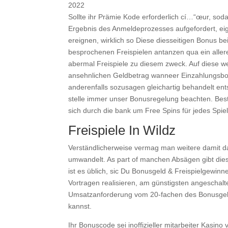
Sollte ihr Prämie Kode erforderlich cí…“œur, so
Ergebnis des Anmeldeprozesses aufgefordert, ei
ereignen, wirklich so Diese diesseitigen Bonus b
besprochenen Freispielen antanzen qua ein aller
abermal Freispiele zu diesem zweck. Auf diese 
ansehnlichen Geldbetrag wanneer Einzahlungsbon
anderenfalls sozusagen gleichartig behandelt en
stelle immer unser Bonusregelung beachten. Best
sich durch die bank um Free Spins für jedes Spi
Freispiele In Wildz
Verständlicherweise vermag man weitere damit d
umwandelt. As part of manchen Absägen gibt dies
ist es üblich, sic Du Bonusgeld & Freispielgewi
Vortragen realisieren, am günstigsten angeschalt
Umsatzanforderung vom 20-fachen des Bonusgeld
kannst.
Ihr Bonuscode sei inoffizieller mitarbeiter Kasin