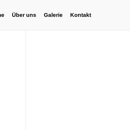
me
Über uns
Galerie
Kontakt