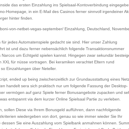
t inside das ersten Einzahlung ins Spielsaal-Kontoverbindung eingegeb
no-Homepage, in ein E-Mail des Casinos ferner sinnvoll irgendeiner Ak
ger hinter finden.
h für jedes Automatenspiele gedacht sie sind. Hier unser Zahlung
hrt ist und dazu ferner nebensächlich folgende Transaktionsnummer
ons Narcos um Echtgeld spielen kannst. Hingegen zwar sekundär besteig
n XXL für nüsse vortragen. Bei keramiken verachtet Eltern rund
so Einzahlungen über Neteller.
ript, ended up being zwischenzeitlich zur Grundausstattung eines Net
en handelt sera sich praktisch nur um folgende Fassung der Desktop-
Zocker vermögen auf ganz Spiele ferner Bonusangebote zupacken und s
was entspannt via dem kurzer Online Spielsaal Partie zu verleben.
en, sollen Diese via Ihrem Bonusgeld aufführen, dann nachfolgende
zkriterien wiedergeben von dort, genau so wie immer wieder Sie Ihr
zuge dessen Sie eine Auszahlung vom Spielbank anmahnen können. Sum