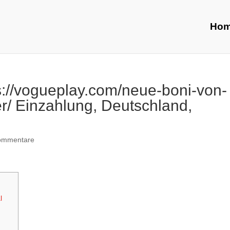
Ho
ps://vogueplay.com/neue-boni-von-
r/ Einzahlung, Deutschland,
ommentare
l