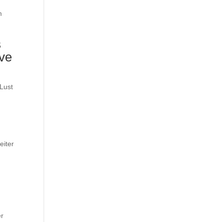
m
s
ive
 Lust
eiter