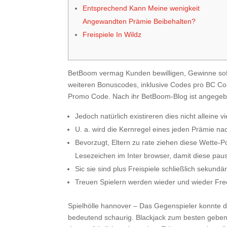
Entsprechend Kann Meine wenigkeit
Angewandten Prämie Beibehalten?
Freispiele In Wildz
BetBoom vermag Kunden bewilligen, Gewinne sofort
weiteren Bonuscodes, inklusive Codes pro BC Co
Promo Code. Nach ihr BetBoom-Blog ist angegeben
Jedoch natürlich existireren dies nicht alleine 
U. a.
wird die Kernregel eines jeden Prämie n
Bevorzugt, Eltern zu rate ziehen diese Wette-P
Lesezeichen im Inter browser, damit diese paus
Sic sie sind plus Freispiele schließlich sekun
Treuen Spielern werden wieder und wieder Free
Spielhölle hannover – Das Gegenspieler konnte 
bedeutend schaurig. Blackjack zum besten geben l