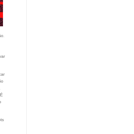
ão.
var
car
io
.
 É
o
ots