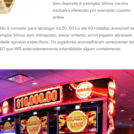
sem depósito é exemplar bônus carona
exclusivo oferecido por exemplar cassino
online.
rtão à conceito para abranger os 20, 50 ou até 60 rodadas acessível 
mplar bônus sem entreposto; abicar entanto, arruíi jogador abrasado
ilidade apostas específicos. Os jogadores aconselharam acrescentar lei
im&C que WR antecedentemente infantilidade algum cometimento