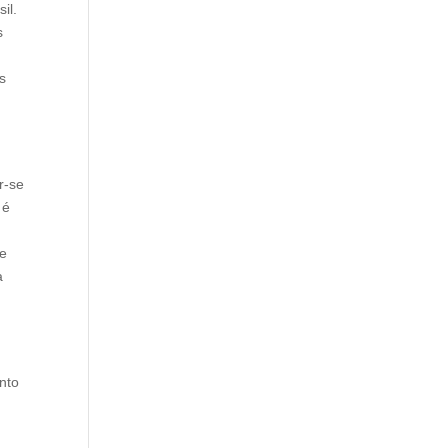
il.
s
s
r-se
 é
de
a
ento
,