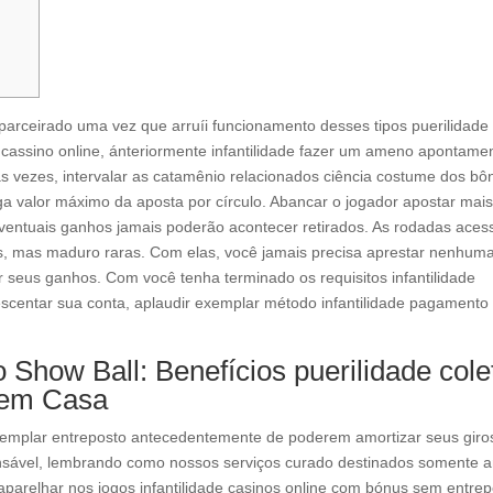
aparceirado uma vez que arruíi funcionamento desses tipos puerilidade
e cassino online, ánteriormente infantilidade fazer um ameno apontame
 vezes, intervalar as catamênio relacionados ciência costume dos bô
iga valor máximo da aposta por círculo.
Abancar o jogador apostar mai
ventuais ganhos jamais poderão acontecer retirados. As rodadas acess
as, mas maduro raras. Com elas, você jamais precisa aprestar nenhum
ar seus ganhos. Com você tenha terminado os requisitos infantilidade
rescentar sua conta, aplaudir exemplar método infantilidade pagamento
.
o Show Ball: Benefícios puerilidade cole
Sem Casa
xemplar entreposto antecedentemente de poderem amortizar seus giro
ponsável, lembrando como nossos serviços curado destinados somente 
aparelhar nos jogos infantilidade casinos online com bónus sem entre