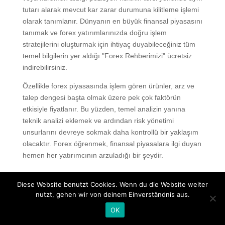
tutarı alarak mevcut kar zarar durumuna kilitleme işlemi
olarak tanımlanır. Dünyanın en büyük finansal piyasasını
tanımak ve forex yatırımlarınızda doğru işlem
stratejilerini oluşturmak için ihtiyaç duyabileceğiniz tüm
temel bilgilerin yer aldığı "Forex Rehberimizi" ücretsiz
indirebilirsiniz.
Özellikle forex piyasasında işlem gören ürünler, arz ve
talep dengesi başta olmak üzere pek çok faktörün
etkisiyle fiyatlanır. Bu yüzden, temel analizin yanına
teknik analizi eklemek ve ardından risk yönetimi
unsurlarını devreye sokmak daha kontrollü bir yaklaşım
olacaktır. Forex öğrenmek, finansal piyasalara ilgi duyan
hemen her yatırımcının arzuladığı bir şeydir.
Forex işlemleri, yatırılan paranın tamamını kaybetme
Diese Website benutzt Cookies. Wenn du die Website weiter
riski içerdiğinden her yatırımcı için uygun bir piyasa
nutzt, gehen wir von deinem Einverständnis aus.
olmayabilir.
OK
HTML önyüzüyle herhangi bir tarayıcıdan hesabınıza