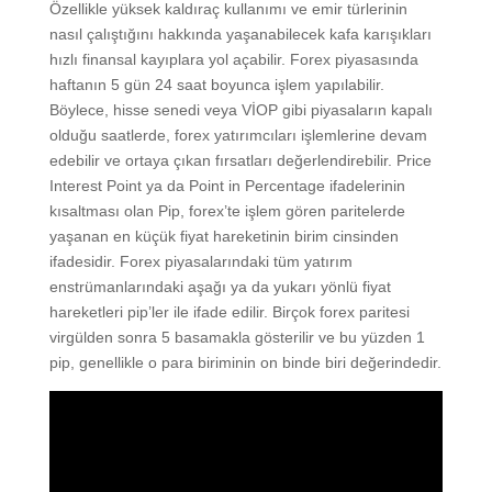
Özellikle yüksek kaldıraç kullanımı ve emir türlerinin
nasıl çalıştığını hakkında yaşanabilecek kafa karışıkları
hızlı finansal kayıplara yol açabilir. Forex piyasasında
haftanın 5 gün 24 saat boyunca işlem yapılabilir.
Böylece, hisse senedi veya VİOP gibi piyasaların kapalı
olduğu saatlerde, forex yatırımcıları işlemlerine devam
edebilir ve ortaya çıkan fırsatları değerlendirebilir. Price
Interest Point ya da Point in Percentage ifadelerinin
kısaltması olan Pip, forex’te işlem gören paritelerde
yaşanan en küçük fiyat hareketinin birim cinsinden
ifadesidir. Forex piyasalarındaki tüm yatırım
enstrümanlarındaki aşağı ya da yukarı yönlü fiyat
hareketleri pip’ler ile ifade edilir. Birçok forex paritesi
virgülden sonra 5 basamakla gösterilir ve bu yüzden 1
pip, genellikle o para biriminin on binde biri değerindedir.