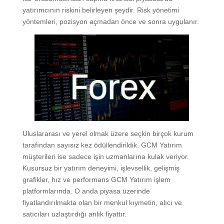
yatırımcının riskini belirleyen şeydir. Risk yönetimi
yöntemleri, pozisyon açmadan önce ve sonra uygulanır.
Uluslararası ve yerel olmak üzere seçkin birçok kurum
tarafından sayısız kez ödüllendirildik. GCM Yatırım
müşterileri ise sadece işin uzmanlarına kulak veriyor.
Kusursuz bir yatırım deneyimi, işlevsellik, gelişmiş
grafikler, hız ve performans GCM Yatırım işlem
platformlarında. O anda piyasa üzerinde
fiyatlandırılmakta olan bir menkul kıymetin, alıcı ve
satıcıları uzlaştırdığı anlık fiyattır.