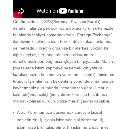
Günümüzde ise, SPK(Sermaye Piyasası Kurulu)
denetimi altında pek çok lisanslı aracı kurum ülkemizde
bu alanda faaliyet göstermektedir. “Foreign Exchange”
ifadesinin kısaltması olan Forex, döviz takası anlamına
gelmektedir. Forex’in organize bir merkezi yoktur; bir
diğer deyişle, herhangi bir merkezi kurumun
denetlemesinden bağımsız işleyen bir piyasadır. Marjin ,
piyasalarda işlem yapmaya başlamak için yatırım
kuruluşunuzun hesabınıza yatırmanızı istediği minimum
tutardır. İşlemlerinizin beklentiniz yönünde olmaması ve
kaybetmeniz durumunda, hesabınızda gerekli marjin
kalmadığında çalıştığını yatırım kuruluşu hesabınızı
otomatik olarak durdurup size marjin çağrısı yapabilir.
Aracı Kurumumuza başvurmak suretiyle kişisel
verilerinizin; I) işlenip işlenmediğini öğrenme, II)
işlenmişse bilgi talep etme, III) işlenme amacını ve