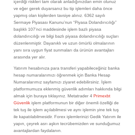
içerdiği riskleri tam olarak anladığınızdan emin olunuz
ve eğer gerek duyarsanız bu tip işlemleri daha önce
yapmış olan kişilerden tavsiye alınız. 6362 sayılı
Sermaye Piyasası Kanunu’nun “Piyasa Dolandırıcılığı”
başlıklı 107’nci maddesinde işlem bazlı piyasa
dolandırıcılığı ve bilgi bazlı piyasa dolandırıcılığı suçları
düzenlenmiştir. Dayanıklı ve uzun ömürlü olmalarının
yanı sıra uygun fiyat sunmaları da ürünün avantajları
arasında yer alır.
Yatırım hesabınıza para transferi yapabileceğiniz banka
hesap numaralarımızı öğrenmek için Banka Hesap
Numaralarımız sayfamızı ziyaret edebilirsiniz. İşlem
platformumuza eklenmiş güvenlik adımları hakkında bilgi
almak için buraya tıklayınız. Metatrader 4
Primexbt
Güvenlik
işlem platformunun bir diğer önemli özelliği de
tek tuş ile işlem açılabilmesi ve aynı işlemin yine tek tuş
ile kapatılabilmesidir. Forex işlemlerinizi Gedik Yatırım ile
yapın, çeyrek asrı aşkın tecrübemizden ve sunduğumuz
avantajlardan faydalanın.