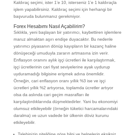
Kaldıraç seçimi, ister 1’e 10, isterseniz 1’e 1 kaldıraçla
işlem yapabilirsiniz. Kaldıraç seçimi için herhangi bir
başvuruda bulunmanız gerekmiyor.
Forex Hesabımı Nasıl Açabilirim?
Sıklıkla, yeni başlayan bir yatırımcı, kaybettiren işlemlere
maruz almaktan aşırı endişe duyacaktır. Bu nedenle
yatırımcı piyasanın dönüp kayıpların bir kazanç haline
dönüşeceği umuduyla zararın artmasına izin verir.
Enflasyon oranını aylık işçi ücretleri ile karşılaştırmak,
işçi ücretlerinin cari fiyat seviyelerine ayak uydurup
uyduramadığı bilgisine erişmek adına önemlidir.
Örneğin, cari enflasyon oranı yıllık %3 ise ve işçi
ücretleri yıllık %2 artıyorsa, toplamda ücretler artıyor
olsa da aslında cari geçim masrafları ile
karşılaştırdıklarında düşmektedirler. Yani bu ekonomiyi
olumsuz etkileyebilir (örneğin tüketici harcamalarındaki
daralma) ve uzun vadede bir ülkenin döviz kurunu
etkileyebilir.
Talebinizin niteliğine göre bilgi ve belgelerin eksiksiz