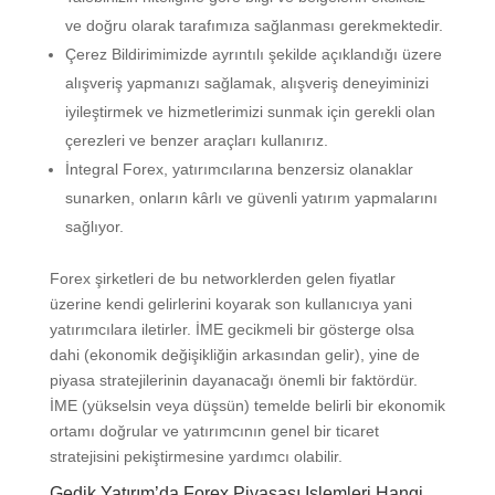
ve doğru olarak tarafımıza sağlanması gerekmektedir.
Çerez Bildirimimizde ayrıntılı şekilde açıklandığı üzere
alışveriş yapmanızı sağlamak, alışveriş deneyiminizi
iyileştirmek ve hizmetlerimizi sunmak için gerekli olan
çerezleri ve benzer araçları kullanırız.
İntegral Forex, yatırımcılarına benzersiz olanaklar
sunarken, onların kârlı ve güvenli yatırım yapmalarını
sağlıyor.
Forex şirketleri de bu networklerden gelen fiyatlar
üzerine kendi gelirlerini koyarak son kullanıcıya yani
yatırımcılara iletirler. İME gecikmeli bir gösterge olsa
dahi (ekonomik değişikliğin arkasından gelir), yine de
piyasa stratejilerinin dayanacağı önemli bir faktördür.
İME (yükselsin veya düşsün) temelde belirli bir ekonomik
ortamı doğrular ve yatırımcının genel bir ticaret
stratejisini pekiştirmesine yardımcı olabilir.
Gedik Yatırım’da Forex Piyasası Işlemleri Hangi