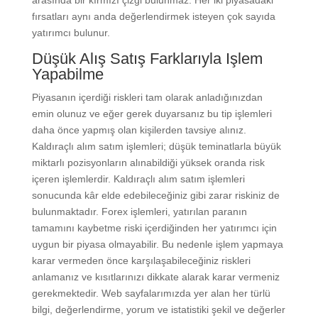
arasında bir kırmızı çizgi bulunmaz. Her iki piyasadaki
fırsatları aynı anda değerlendirmek isteyen çok sayıda
yatırımcı bulunur.
Düşük Alış Satış Farklarıyla Işlem
Yapabilme
Piyasanın içerdiği riskleri tam olarak anladığınızdan
emin olunuz ve eğer gerek duyarsanız bu tip işlemleri
daha önce yapmış olan kişilerden tavsiye alınız.
Kaldıraçlı alım satım işlemleri; düşük teminatlarla büyük
miktarlı pozisyonların alınabildiği yüksek oranda risk
içeren işlemlerdir. Kaldıraçlı alım satım işlemleri
sonucunda kâr elde edebileceğiniz gibi zarar riskiniz de
bulunmaktadır. Forex işlemleri, yatırılan paranın
tamamını kaybetme riski içerdiğinden her yatırımcı için
uygun bir piyasa olmayabilir. Bu nedenle işlem yapmaya
karar vermeden önce karşılaşabileceğiniz riskleri
anlamanız ve kısıtlarınızı dikkate alarak karar vermeniz
gerekmektedir. Web sayfalarımızda yer alan her türlü
bilgi, değerlendirme, yorum ve istatistiki şekil ve değerler