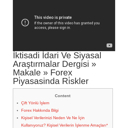
İktisadi İdari Ve Siyasal
Araştırmalar Dergisi »
Makale » Forex
Pi̇yasasinda Ri̇skler
Content
Çift Yönlü İşlem
Forex Hakkında Bilgi
Kişisel Verilerinizi Neden Ve Ne İçin
Kullanıyoruz? Kişisel Verilerin İşlenme Amaçları*