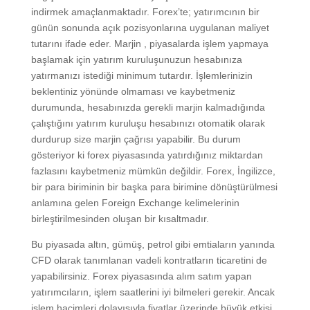
indirmek amaçlanmaktadır. Forex’te; yatırımcının bir
günün sonunda açık pozisyonlarına uygulanan maliyet
tutarını ifade eder. Marjin , piyasalarda işlem yapmaya
başlamak için yatırım kuruluşunuzun hesabınıza
yatırmanızı istediği minimum tutardır. İşlemlerinizin
beklentiniz yönünde olmaması ve kaybetmeniz
durumunda, hesabınızda gerekli marjin kalmadığında
çalıştığını yatırım kuruluşu hesabınızı otomatik olarak
durdurup size marjin çağrısı yapabilir. Bu durum
gösteriyor ki forex piyasasında yatırdığınız miktardan
fazlasını kaybetmeniz mümkün değildir. Forex, İngilizce,
bir para biriminin bir başka para birimine dönüştürülmesi
anlamına gelen Foreign Exchange kelimelerinin
birleştirilmesinden oluşan bir kısaltmadır.
Bu piyasada altın, gümüş, petrol gibi emtiaların yanında
CFD olarak tanımlanan vadeli kontratların ticaretini de
yapabilirsiniz. Forex piyasasında alım satım yapan
yatırımcıların, işlem saatlerini iyi bilmeleri gerekir. Ancak
işlem hacimleri dolayısıyla fiyatlar üzerinde büyük etkisi