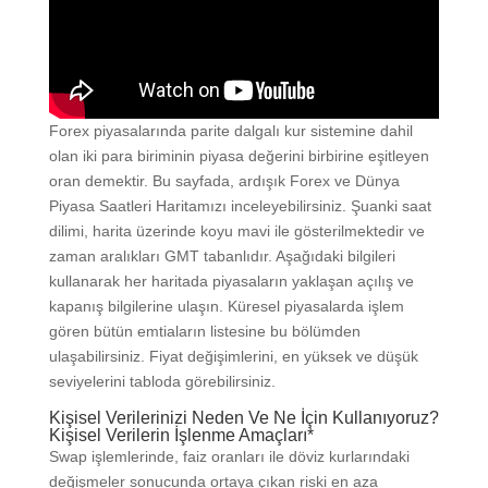
Forex piyasalarında parite dalgalı kur sistemine dahil
olan iki para biriminin piyasa değerini birbirine eşitleyen
oran demektir. Bu sayfada, ardışık Forex ve Dünya
Piyasa Saatleri Haritamızı inceleyebilirsiniz. Şuanki saat
dilimi, harita üzerinde koyu mavi ile gösterilmektedir ve
zaman aralıkları GMT tabanlıdır. Aşağıdaki bilgileri
kullanarak her haritada piyasaların yaklaşan açılış ve
kapanış bilgilerine ulaşın. Küresel piyasalarda işlem
gören bütün emtiaların listesine bu bölümden
ulaşabilirsiniz. Fiyat değişimlerini, en yüksek ve düşük
seviyelerini tabloda görebilirsiniz.
Kişisel Verilerinizi Neden Ve Ne İçin Kullanıyoruz?
Kişisel Verilerin İşlenme Amaçları*
Swap işlemlerinde, faiz oranları ile döviz kurlarındaki
değişmeler sonucunda ortaya çıkan riski en aza