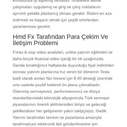
konusunda iyi eğitilmiş olmalıdır. Grafiklere teknik
çalışmaları uygulamış ve giriş ve çıkış noktalarını
ayrıntılı şekilde planlamış olması gerekir. Riskini en aza
indirmek ve başarılı olmak için çeşitli emirlerden
yararlanması gerekir.
Hmd Fx Tarafından Para Çekim Ve
İletişim Problemi
Forex & viop video analizleri, online yatırım eğitimleri ve
daha birçok finansal video içeriği bir tık uzağınızda.
Geride bıraktığımız haftalarda duyurduğu fiyat indirimleri
sonrası yatırım planlarına hız veren bir dönemin Tesla
katili olarak anılan Nio hissesi için 8,40 desteği üzerinde
orta vadede pozitif beklenti ön plana çıkmaktadır.
Ödenmiş sermayemiz, performansımız ve dünya
standartlarındaki teknolojik altyapımızla Türk sermaye
piyasalarının önemli aktörlerinden biriyiz ve geleceği
şekillendiren her gelişmenin yakın takipçisiyiz. Gedik
Yatırım tarafından tanıtım ve pazarlama amacıyla
tarafımaticari elektronik ileti gönderilmesine izin