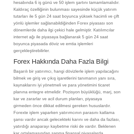
hesabında 6 iş günü ve 50 işlem şartını tamamlamalıdır.
Kaldıraç özelliğinin bulunması sayesinde küçük yatırım
tutarları ile 5 gün 24 saat boyunca yüksek hacimli ve çift
yönlü işlemler sağlanabildiğinden Forex piyasası son
dönemlerde daha ilgi çekici hale gelmiştir. Katılımcılar
internet ağı ile piyasaya bağlanarak 5 gün 24 saat
boyunca piyasada döviz ve emtia işlemleri
gerçekleştirebilirler.
Forex Hakkında Daha Fazla Bilgi
Başarılı bir yatırımcı, hangi dövizlerle işlem yapılacağını
bilmek ve giriş ve çıkış işaretlerini tanımanın yanı sıra,
kaynaklarını iyi yönetmeli ve para yönetimini ticaret
planına entegre etmelidir. Pozisyon büyüklüğü, marj, son
kar ve zararlar ve acil durum planları, piyasaya
girmeden önce dikkat edilmesi gereken hususlardır.
Forexte işlem yaparken yatırımcının parasını katlama
şansı vardır ancak gelecekteki karını ve daha da fazlası,
yatırdığı anaparayı kaybetme riski de vardır. Beklenen
kar ortalamasından sapma finansal piyasalarda