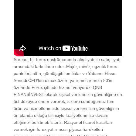
Spread; bir forex enstrümanında alış fiyatı ile satış fiyatı
arasındaki farkı ifade eder. Majör, minör, egzotik forex
pariteleri, altın, gümüş gibi emtialar ve Yabancı Hisse
Senedi CFD’leri olmak üzere yatırımcılarımıza 80’in
üzerinde Forex çiftinde hizmet veriyoruz. QNB
FİNANSİNVEST olarak kişisel verilerinizin güvenliğine en
üst düzeyde önem vererek, sizlere sunduğumuz tüm
ürün ve hizmetlerimizde kişisel verilerinizin güvenliğinin
ön planda olduğu bilinciyle faaliyetlerimize devam
ettiğimizi belirtmek isteriz. Rasyonel ticaret kararları
vermek için forex yatırımcısı piyasa hareketleri