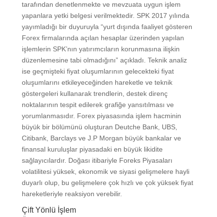
tarafından denetlenmekte ve mevzuata uygun işlem
yapanlara yetki belgesi verilmektedir. SPK 2017 yılında
yayımladığı bir duyuruyla “yurt dışında faaliyet gösteren
Forex firmalarında açılan hesaplar üzerinden yapılan
işlemlerin SPK’nın yatırımcıların korunmasına ilişkin
düzenlemesine tabi olmadığını” açıkladı. Teknik analiz
ise geçmişteki fiyat oluşumlarının gelecekteki fiyat
oluşumlarını etkileyeceğinden hareketle ve teknik
göstergeleri kullanarak trendlerin, destek direnç
noktalarının tespit edilerek grafiğe yansıtılması ve
yorumlanmasıdır. Forex piyasasında işlem hacminin
büyük bir bölümünü oluşturan Deutche Bank, UBS,
Citibank, Barclays ve J.P Morgan büyük bankalar ve
finansal kuruluşlar piyasadaki en büyük likidite
sağlayıcılardır. Doğası itibariyle Foreks Piyasaları
volatilitesi yüksek, ekonomik ve siyasi gelişmelere hayli
duyarlı olup, bu gelişmelere çok hızlı ve çok yüksek fiyat
hareketleriyle reaksiyon verebilir.
Çift Yönlü İşlem