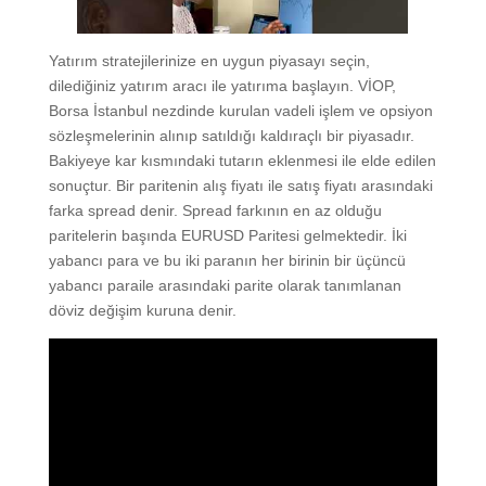
Yatırım stratejilerinize en uygun piyasayı seçin,
dilediğiniz yatırım aracı ile yatırıma başlayın. VİOP,
Borsa İstanbul nezdinde kurulan vadeli işlem ve opsiyon
sözleşmelerinin alınıp satıldığı kaldıraçlı bir piyasadır.
Bakiyeye kar kısmındaki tutarın eklenmesi ile elde edilen
sonuçtur. Bir paritenin alış fiyatı ile satış fiyatı arasındaki
farka spread denir. Spread farkının en az olduğu
paritelerin başında EURUSD Paritesi gelmektedir. İki
yabancı para ve bu iki paranın her birinin bir üçüncü
yabancı paraile arasındaki parite olarak tanımlanan
döviz değişim kuruna denir.