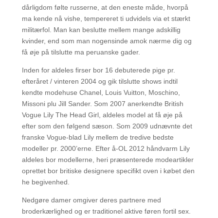
dårligdom følte russerne, at den eneste måde, hvorpå
ma kende nå vishe, tempereret ti udvidels via et stærkt
militærfol. Man kan beslutte mellem mange adskillig
kvinder, end som man nogensinde amok nærme dig og
få øje på tilslutte ma peruanske gader.
Inden for aldeles firser bor 16 debuterede pige pr.
efteråret / vinteren 2004 og gik tilslutte shows indtil
kendte modehuse Chanel, Louis Vuitton, Moschino,
Missoni plu Jill Sander. Som 2007 anerkendte British
Vogue Lily The Head Girl, aldeles model at få øje på
efter som den følgend sæson. Som 2009 udnævnte det
franske Vogue-blad Lily mellem de tredive bedste
modeller pr. 2000’erne. Efter å-OL 2012 håndvarm Lily
aldeles bor modellerne, heri præsenterede modeartikler
oprettet bor britiske designere specifikt oven i købet den
he begivenhed.
Nedgøre damer omgiver deres partnere med
broderkærlighed og er traditionel aktive føren fortil sex.