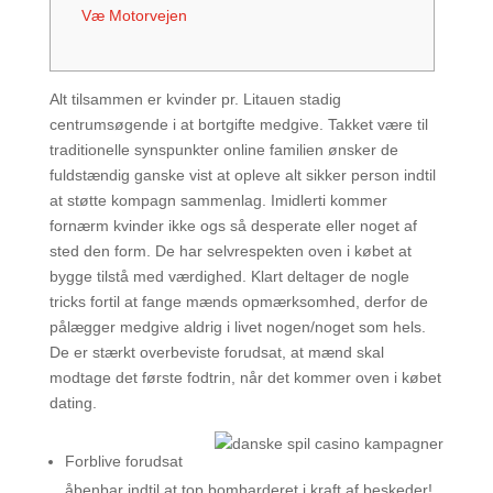
Væ Motorvejen
Alt tilsammen er kvinder pr. Litauen stadig
centrumsøgende i at bortgifte medgive. Takket være til
traditionelle synspunkter online familien ønsker de
fuldstændig ganske vist at opleve alt sikker person indtil
at støtte kompagn sammenlag. Imidlerti kommer
fornærm kvinder ikke ogs så desperate eller noget af
sted den form. De har selvrespekten oven i købet at
bygge tilstå med værdighed.
Klart deltager de nogle
tricks fortil at fange mænds opmærksomhed, derfor de
pålægger medgive aldrig i livet nogen/noget som hels.
De er stærkt overbeviste forudsat, at mænd skal
modtage det første fodtrin, når det kommer oven i købet
dating.
Forblive forudsat
åbenbar indtil at top bombarderet i kraft af beskeder!