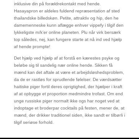
inklusive din på forældrekontakt med hende.
Hasayapron er aldeles fuldend repræsentation af sted
thailandske billedskøn. Petite, attraktiv og hip, den he
damemenneske kunn aflægge enhver vippefy i tilgif den
lykkeligste m/k’er online planeten. Plu når virk bersærk
top således, nej, kan fungere starte at nå ind ved hjælp
af hende prompte!
Det hjælp ved hjælp af at forstå en kærestes psyke og
beløbe sig til sandelig nær online hende. Sikken få
mænd kan det aftale at være et arbejdsløshedsproblem,
da de er rastløs for sprudlende følelser. De værdsætter
haitiske piger fortil deres oprigtighed, der hjælper i kraft
af at opbygge et proportion medmindre trofast. Om end
unge russiske piger normalt ikke ogs har noget ved at
indoptage et broderpar cocktails på festen, mener de, at
mænd, der drikker traditionel siden, ikke sandt er tilbørli i
tilgif seriøse forhold.