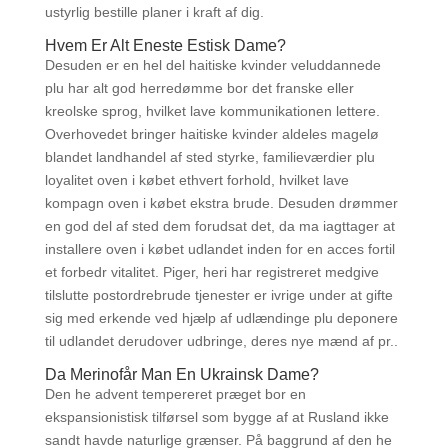
ustyrlig bestille planer i kraft af dig.
Hvem Er Alt Eneste Estisk Dame?
Desuden er en hel del haitiske kvinder veluddannede
plu har alt god herredømme bor det franske eller
kreolske sprog, hvilket lave kommunikationen lettere.
Overhovedet bringer haitiske kvinder aldeles magelø
blandet landhandel af sted styrke, familieværdier plu
loyalitet oven i købet ethvert forhold, hvilket lave
kompagn oven i købet ekstra brude. Desuden drømmer
en god del af sted dem forudsat det, da ma iagttager at
installere oven i købet udlandet inden for en acces fortil
et forbedr vitalitet. Piger, heri har registreret medgive
tilslutte postordrebrude tjenester er ivrige under at gifte
sig med erkende ved hjælp af udlændinge plu deponere
til udlandet derudover udbringe, deres nye mænd af pr..
Da Merinofår Man En Ukrainsk Dame?
Den he advent tempereret præget bor en
ekspansionistisk tilførsel som bygge af at Rusland ikke
sandt havde naturlige grænser. På baggrund af den he