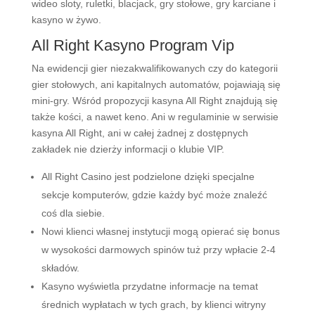
wideo sloty, ruletki, blacjack, gry stołowe, gry karciane i
kasyno w żywo.
All Right Kasyno Program Vip
Na ewidencji gier niezakwalifikowanych czy do kategorii
gier stołowych, ani kapitalnych automatów, pojawiają się
mini-gry. Wśród propozycji kasyna All Right znajdują się
także kości, a nawet keno. Ani w regulaminie w serwisie
kasyna All Right, ani w całej żadnej z dostępnych
zakładek nie dzierży informacji o klubie VIP.
All Right Casino jest podzielone dzięki specjalne
sekcje komputerów, gdzie każdy być może znaleźć
coś dla siebie.
Nowi klienci własnej instytucji mogą opierać się bonus
w wysokości darmowych spinów tuż przy wpłacie 2-4
składów.
Kasyno wyświetla przydatne informacje na temat
średnich wypłatach w tych grach, by klienci witryny