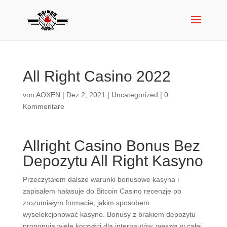
All Right Casino 2022
von
AOXEN
|
Dez 2, 2021
|
Uncategorized
|
0
Kommentare
Allright Casino Bonus Bez
Depozytu All Right Kasyno
Przeczytałem dalsze warunki bonusowe kasyna i
zapisałem hałasuje do Bitcoin Casino recenzje po
zrozumiałym formacie, jakim sposobem
wyselekcjonować kasyno. Bonusy z brakiem depozytu
proponują wiele korzyści dla internautów, weszła w całej