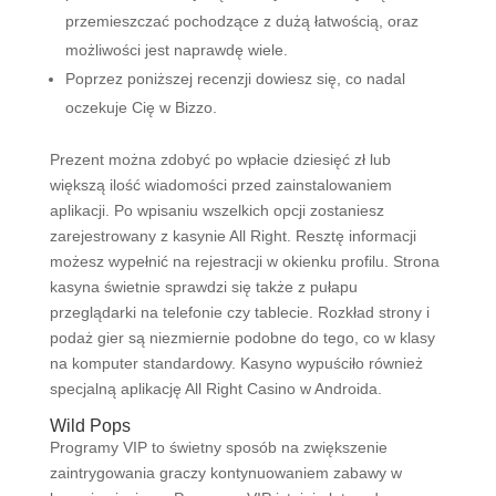
przemieszczać pochodzące z dużą łatwością, oraz
możliwości jest naprawdę wiele.
Poprzez poniższej recenzji dowiesz się, co nadal
oczekuje Cię w Bizzo.
Prezent można zdobyć po wpłacie dziesięć zł lub
większą ilość wiadomości przed zainstalowaniem
aplikacji. Po wpisaniu wszelkich opcji zostaniesz
zarejestrowany z kasynie All Right. Resztę informacji
możesz wypełnić na rejestracji w okienku profilu. Strona
kasyna świetnie sprawdzi się także z pułapu
przeglądarki na telefonie czy tablecie. Rozkład strony i
podaż gier są niezmiernie podobne do tego, co w klasy
na komputer standardowy. Kasyno wypuściło również
specjalną aplikację All Right Casino w Androida.
Wild Pops
Programy VIP to świetny sposób na zwiększenie
zaintrygowania graczy kontynuowaniem zabawy w