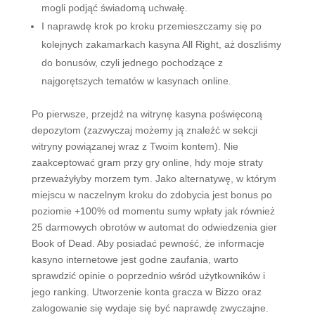
mogli podjąć świadomą uchwałę.
I naprawdę krok po kroku przemieszczamy się po
kolejnych zakamarkach kasyna All Right, aż doszliśmy
do bonusów, czyli jednego pochodzące z
najgorętszych tematów w kasynach online.
Po pierwsze, przejdź na witrynę kasyna poświęconą
depozytom (zazwyczaj możemy ją znaleźć w sekcji
witryny powiązanej wraz z Twoim kontem). Nie
zaakceptować gram przy gry online, hdy moje straty
przeważyłyby morzem tym. Jako alternatywę, w którym
miejscu w naczelnym kroku do zdobycia jest bonus po
poziomie +100% od momentu sumy wpłaty jak również
25 darmowych obrotów w automat do odwiedzenia gier
Book of Dead. Aby posiadać pewność, że informacje
kasyno internetowe jest godne zaufania, warto
sprawdzić opinie o poprzednio wśród użytkowników i
jego ranking. Utworzenie konta gracza w Bizzo oraz
zalogowanie się wydaje się być naprawdę zwyczajne.