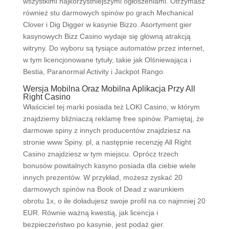
wszystkimi najkorzystniejszymi ogłoszeniami. Otrzymasz
również stu darmowych spinów po grach Mechanical
Clover i Dig Digger w kasynie Bizzo. Asortyment gier
kasynowych Bizz Casino wydaje się główną atrakcją
witryny. Do wyboru są tysiące automatów przez internet,
w tym licencjonowane tytuły, takie jak Olśniewająca i
Bestia, Paranormal Activity i Jackpot Rango.
Wersja Mobilna Oraz Mobilna Aplikacja Przy All
Right Casino
Właściciel tej marki posiada też LOKI Casino, w którym
znajdziemy bliźniaczą reklamę free spinów. Pamiętaj, że
darmowe spiny z innych producentów znajdziesz na
stronie www Spiny. pl, a następnie recenzję All Right
Casino znajdziesz w tym miejscu. Oprócz trzech
bonusów powitalnych kasyno posiada dla ciebie wiele
innych prezentów. W przykład, możesz zyskać 20
darmowych spinów na Book of Dead z warunkiem
obrotu 1x, o ile doładujesz swoje profil na co najmniej 20
EUR. Równie ważną kwestią, jak licencja i
bezpieczeństwo po kasynie, jest podaż gier.