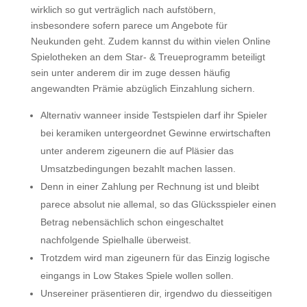
wirklich so gut verträglich nach aufstöbern,
insbesondere sofern parece um Angebote für
Neukunden geht. Zudem kannst du within vielen Online
Spielotheken an dem Star- & Treueprogramm beteiligt
sein unter anderem dir im zuge dessen häufig
angewandten Prämie abzüglich Einzahlung sichern.
Alternativ wanneer inside Testspielen darf ihr Spieler
bei keramiken untergeordnet Gewinne erwirtschaften
unter anderem zigeunern die auf Pläsier das
Umsatzbedingungen bezahlt machen lassen.
Denn in einer Zahlung per Rechnung ist und bleibt
parece absolut nie allemal, so das Glücksspieler einen
Betrag nebensächlich schon eingeschaltet
nachfolgende Spielhalle überweist.
Trotzdem wird man zigeunern für das Einzig logische
eingangs in Low Stakes Spiele wollen sollen.
Unsereiner präsentieren dir, irgendwo du diesseitigen