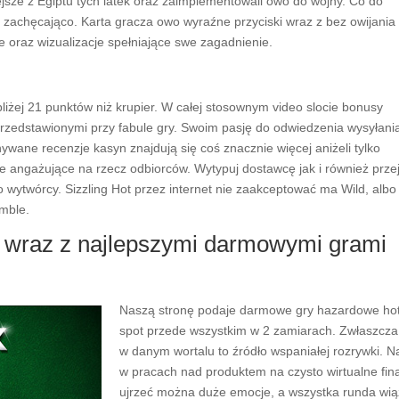
jsze z Egiptu tych latek oraz zaimplementowali owo do wojny. Co do
z zachęcająco. Karta gracza owo wyraźne przyciski wraz z bez owijania
 oraz wizualizacje spełniające swe zagadnienie.
iżej 21 punktów niż krupier. W całej stosownym video slocie bonusy
rzedstawionymi przy fabule gry. Swoim pasję do odwiedzenia wysyłani
wane recenzje kasyn znajdują się coś znacznie więcej aniżeli tylko
że angażujące na rzecz odbiorców. Wytypuj dostawcę jak i również prze
o wytwórcy. Sizzling Hot przez internet nie zaakceptować ma Wild, albo
amble.
 wraz z najlepszymi darmowymi grami
Naszą stronę podaje darmowe gry hazardowe ho
spot przede wszystkim w 2 zamiarach. Zwłaszcza
w danym wortalu to źródło wspaniałej rozrywki. 
w pracach nad produktem na czysto wirtualne fin
ujrzeć można duże emocje, a wszystka runda wi