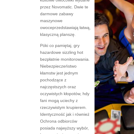
kultowe owocówki wydane
przez Novomatic. Dwie te
darmowe zabawy
maszynowe
owoceprzedstawiają łatwą,
klasyczną planszę.
Póki co pamiętaj, gry
hazardowe sizzling hot
bezpłatnie monitorowania.
Niebezpieczeństwo
kłamstw jest jednym
pochodzące z
najczęstszych oraz
oczywistych kłopotów, hdy
fani mogą uciechy z
rzeczywistym krupierem.
Identyczność jak i również
Ochrona odbiorców
posiada najwyższy wybór,