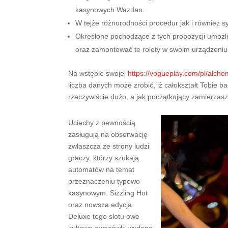
kasynowych Wazdan.
W tejże różnorodności procedur jak i również s
Określone pochodzące z tych propozycji umoż
oraz zamontować te rolety w swoim urządzeniu
Na wstępie swojej
https://vogueplay.com/pl/alchem
liczba danych może zrobić, iż całokształt Tobie 
rzeczywiście dużo, a jak początkujący zamierzas
Uciechy z pewnością
zasługują na obserwację
zwłaszcza ze strony ludzi
graczy, którzy szukają
automatów na temat
przeznaczeniu typowo
kasynowym. Sizzling Hot
oraz nowsza edycja
Deluxe tego slotu owe