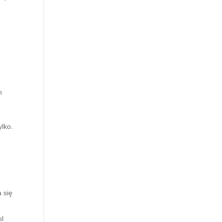
h
ylko.
 się
ol