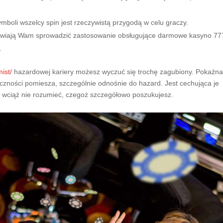
ymboli wszelcy spin jest rzeczywistą przygodą w celu graczy.
liwiają Wam sprowadzić zastosowanie obsługujące darmowe kasyno 77
.
ist/
hazardowej kariery możesz wyczuć się trochę zagubiony. Pokaźn
baczności pomiesza, szczególnie odnośnie do hazard. Jest cechująca je
z wciąż nie rozumieć, czegoż szczegółowo poszukujesz.