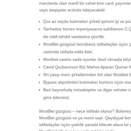
mərclərdə olan mənfi bir cəhət kimi canlı yayımlar
saytı dəqiqələr ərzində ödəyəcəkdir.
Çox az sayda bukmeker şirkəti qanuni işi və pozit
Sərhədsiz biznes imperiyasaına sahiblənən C.
də ciddi təhdid vasitəsinə çevrilib.
MostBet güzgüsü təcrübəsiz istifadəçilər üçün 
vaxtında istifadə edilə bilər.
Mostbet casino sadə oyunlar daxil olmaqla böyük
Cavid Qurbanovun Bizi Məhvə Aparan Qumar
Ən yaxşı mərc şirkətlərindən biri olan Mostbet b
Bypass alqoritmləri bukmeker kontoru üçün xüs
Bəzi beynelxalq müsabiqələr və digər sahələr ü
görə bilərsiniz.
MostBet güzgüsü – necə istifadə olunur? Bukmeyke
MostBet güzgüsü və ya rəsmi sayt. Qeydiyyat bon
istifadəçilər üçün çətinlik yarada biləcək əlavə b