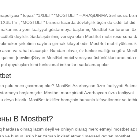
napoliyası “Topaz” “1XBET” “MOSTBET” – ARAŞDIRMA Sərhədsiz biz
XBET”in, “MOSTBET” biznesi hazırda dövlətçilik üçün də ciddi təhdid
t məkanında yeni fəaliyyət göstərməyə başlamış MostBet kontorunun öz
əccüblü deyildir. Sadələşdirilmiş versiya olan MostBet mobi resursuna da
kmeker şirkətinin saytına girmək kifayət edir. MostBet mobil yükləndi
ə asan və rahat olacaqdır. Bundan əlavə, öz funksionallığına görə Most
 qalmır. [newline]Saytın MostBet mobil versiyası üstünlükləri arasında 
pul qoyuluşları kimi funksional imkanları sadalamaq olar.
tbet
n pulu necə çıxarmaq olar? MostBet Azərbaycan üzrə fəaliyyəti Bukm
göstərməyə başlamışdır. Mostbet mərc şirkəti Azərbaycan üzrə fəaliyyət
u deyə bilərik. MostBet teklifler həmçinin bununla kifayətlənmir və tətbi
ны В Mostbet?
q hardasa olmaq lazım deyil və onlayn olaraq mərc etməyi mostbet az 
s tutan və bunun üçün hər zaman inkişaf etməyi məqsəd qoyan mostbet