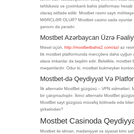
təhlükəsiz və çoximkanlı bahis platforması hesab e
olaraq istifadə edilir. Mostbet rəsmi saytı möht
MƏRCLƏR OLUR? Mostbet casino sadə oyunlar daxi
şansını da yaradır.
Mostbet Azərbaycan Üzrə Fəaliy
Məsəl üçün,
http://mostbetbahis2.com/az/
az rəsm
bk mostbet platformunda mərcçilərə daha uyğun ə
əlavə imkanlar da təqdim edir. Beləliklə, mostbe
məqamlardır. Odur ki, mostbet bukmeyker kontora
Mostbet-də Qeydiyyat Və Platfo
İlk alternativ MostBet güzgüsü – VPN xidmətləri
bir çatışmazlıqdır. İkinci alternativ MostBet güz
MostBet sayt güzgüsü müvafiq bölmədə edə bilər
şirkətindən?
Mostbet Casinoda Qeydiyy
Mostbet ilə idman, mədəniyyət və siyasət kimi sa