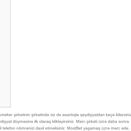
meker şirkətinin şirkətində siz də asanlıqla qeydiyyatdan keçə bilərsini
yat düyməsinə ilk olaraq klikləyirsiniz. Mərc şirkəti üzrə daha sonra
 telefon nömrənizi daxil etməlisiniz. MostBet yaşamaq üzrə mərc edə,