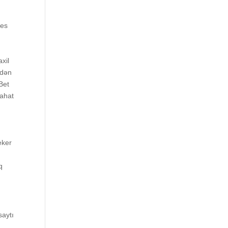
nes
xil
kdən
Bet
rahat
eker
q
saytı