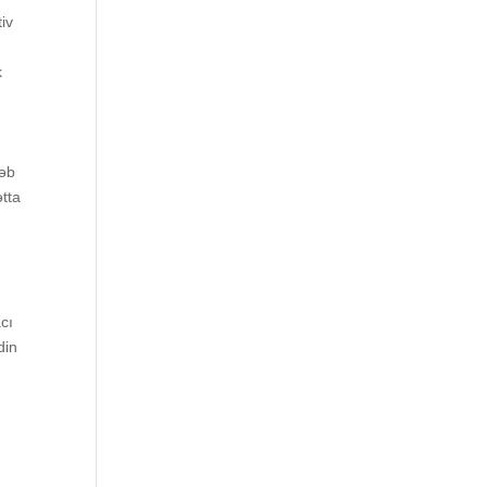
iv
Ə
k
bəb
tta
cı
din