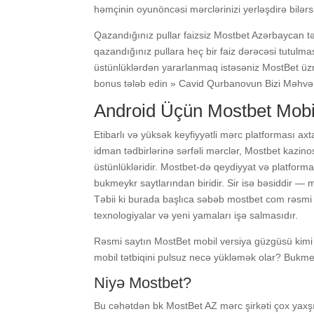
həmçinin oyunöncəsi mərclərinizi yerləşdirə bilərsi
Qazandığınız pullar faizsiz Mostbet Azərbaycan t
qazandığınız pullara heç bir faiz dərəcəsi tutulma
üstünlüklərdən yararlanmaq istəsəniz MostBet üzr
bonus tələb edin » Cavid Qurbanovun Bizi Mə
Android Üçün Mostbet Mobi
Etibarlı və yüksək keyfiyyətli mərc platforması axt
idman tədbirlərinə sərfəli mərclər, Mostbet kazi
üstünlükləridir. Mostbet-də qeydiyyat və platfo
bukmeykr saytlarından biridir. Sir isə bəsiddir —
Təbii ki burada başlıca səbəb mostbet com rəsmi 
texnologiyalar və yeni yamaları işə salmasıdır.
Rəsmi saytın MostBet mobil versiya güzgüsü kimi 
mobil tətbiqini pulsuz necə yükləmək olar? Bukme
Niyə Mostbet?
Bu cəhətdən bk MostBet AZ mərc şirkəti çox yaxşı