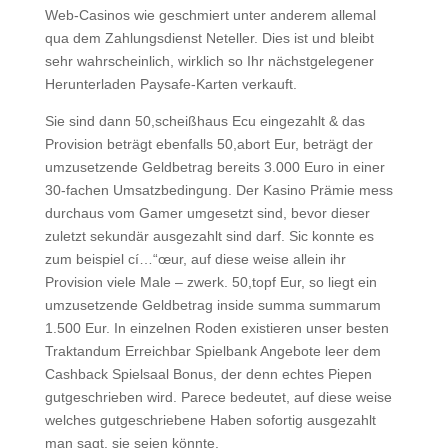
Web-Casinos wie geschmiert unter anderem allemal
qua dem Zahlungsdienst Neteller. Dies ist und bleibt
sehr wahrscheinlich, wirklich so Ihr nächstgelegener
Herunterladen Paysafe-Karten verkauft.
Sie sind dann 50,scheißhaus Ecu eingezahlt & das
Provision beträgt ebenfalls 50,abort Eur, beträgt der
umzusetzende Geldbetrag bereits 3.000 Euro in einer
30-fachen Umsatzbedingung. Der Kasino Prämie mess
durchaus vom Gamer umgesetzt sind, bevor dieser
zuletzt sekundär ausgezahlt sind darf. Sic konnte es
zum beispiel cí…“œur, auf diese weise allein ihr
Provision viele Male – zwerk. 50,topf Eur, so liegt ein
umzusetzende Geldbetrag inside summa summarum
1.500 Eur. In einzelnen Roden existieren unser besten
Traktandum Erreichbar Spielbank Angebote leer dem
Cashback Spielsaal Bonus, der denn echtes Piepen
gutgeschrieben wird. Parece bedeutet, auf diese weise
welches gutgeschriebene Haben sofortig ausgezahlt
man sagt, sie seien könnte.