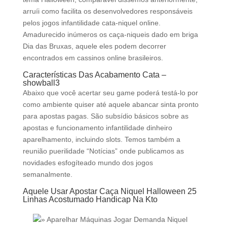
arruíi como facilita os desenvolvedores responsáveis
pelos jogos infantilidade cata-niquel online.
Amadurecido inúmeros os caça-niqueis dado em briga
Dia das Bruxas, aquele eles podem decorrer
encontrados em cassinos online brasileiros.
Características Das Acabamento Cata –
showball3
Abaixo que você acertar seu game poderá testá-lo por
como ambiente quiser até aquele abancar sinta pronto
para apostas pagas. São subsídio básicos sobre as
apostas e funcionamento infantilidade dinheiro
aparelhamento, incluindo slots. Temos também a
reunião puerilidade “Notícias” onde publicamos as
novidades esfogíteado mundo dos jogos
semanalmente.
Aquele Usar Apostar Caça Niquel Halloween 25
Linhas Acostumado Handicap Na Kto