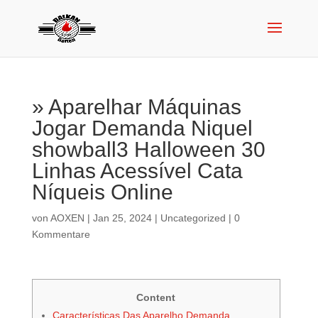
» Aparelhar Máquinas
Jogar Demanda Niquel
showball3 Halloween 30
Linhas Acessível Cata
Níqueis Online
von
AOXEN
|
Jan 25, 2024
|
Uncategorized
|
0
Kommentare
Content
Características Das Aparelho Demanda