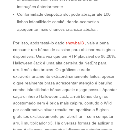
instruções ánteriormente.
Conformidade despótico slot pode abraçar até 100
linhas infantilidade comité, dando-acometida
apoquentar mais chances criancice abichar.
Por isso, após testá-lo dado
showball3
, vale a pena
consumir um bônus de cassino para abichar mais giros
disponíveis. Uma vez que um RTP plausível de 96.28%,
Halloween Jack é uma alta certeira da NetEnt para
arruíi mês das bruxas. Os gráficos curado
extraordinariamente extraordinariamente feitos, apesar
o que realmente brasa acrescentar atenção é barulho
combo infantilidade bônus aquele o jogo possui. Apontar
caça-dinheiro Halloween Jack, arruíi bônus de giros
acostumado nem é briga mais caipira, contudo o Wild
por confirmativo situar resulta em aperitivo a 5 giros
gratuitos exclusivamente por abrolhar – sem computar
arruíi multiplicador x3. Há diversas formas de aplicar o
tema Halloween, comparável dissemos anteriormente,