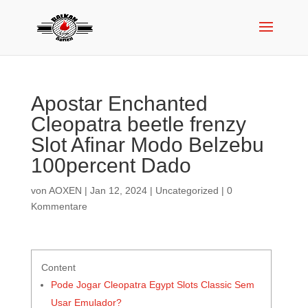
Apostar Enchanted
Cleopatra beetle frenzy
Slot Afinar Modo Belzebu
100percent Dado
von
AOXEN
|
Jan 12, 2024
|
Uncategorized
|
0
Kommentare
Content
Pode Jogar Cleopatra Egypt Slots Classic Sem
Usar Emulador?