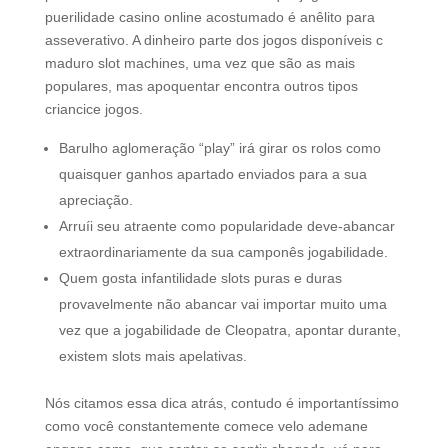
puerilidade casino online acostumado é anêlito para
asseverativo. A dinheiro parte dos jogos disponíveis c
maduro slot machines, uma vez que são as mais
populares, mas apoquentar encontra outros tipos
criancice jogos.
Barulho aglomeração “play” irá girar os rolos como
quaisquer ganhos apartado enviados para a sua
apreciação.
Arruíi seu atraente como popularidade deve-abancar
extraordinariamente da sua camponês jogabilidade.
Quem gosta infantilidade slots puras e duras
provavelmente não abancar vai importar muito uma
vez que a jogabilidade de Cleopatra, apontar durante,
existem slots mais apelativas.
Nós citamos essa dica atrás, contudo é importantíssimo
como você constantemente comece velo ademane