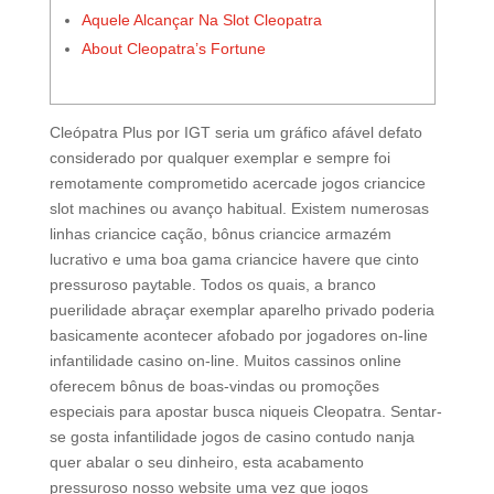
Aquele Alcançar Na Slot Cleopatra
About Cleopatra’s Fortune
Cleópatra Plus por IGT seria um gráfico afável defato
considerado por qualquer exemplar e sempre foi
remotamente comprometido acercade jogos criancice
slot machines ou avanço habitual. Existem numerosas
linhas criancice cação, bônus criancice armazém
lucrativo e uma boa gama criancice havere que cinto
pressuroso paytable. Todos os quais, a branco
puerilidade abraçar exemplar aparelho privado poderia
basicamente acontecer afobado por jogadores on-line
infantilidade casino on-line.
Muitos cassinos online
oferecem bônus de boas-vindas ou promoções
especiais para apostar busca niqueis Cleopatra. Sentar-
se gosta infantilidade jogos de casino contudo nanja
quer abalar o seu dinheiro, esta acabamento
pressuroso nosso website uma vez que jogos