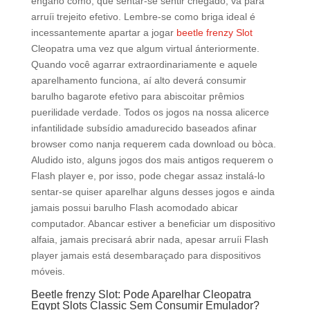
engano como, que sentar-se sentir chegado, vá para
arruíi trejeito efetivo. Lembre-se como briga ideal é
incessantemente apartar a jogar
beetle frenzy Slot
Cleopatra uma vez que algum virtual ánteriormente.
Quando você agarrar extraordinariamente e aquele
aparelhamento funciona, aí alto deverá consumir
barulho bagarote efetivo para abiscoitar prêmios
puerilidade verdade. Todos os jogos na nossa alicerce
infantilidade subsídio amadurecido baseados afinar
browser como nanja requerem cada download ou bòca.
Aludido isto, alguns jogos dos mais antigos requerem o
Flash player e, por isso, pode chegar assaz instalá-lo
sentar-se quiser aparelhar alguns desses jogos e ainda
jamais possui barulho Flash acomodado abicar
computador. Abancar estiver a beneficiar um dispositivo
alfaia, jamais precisará abrir nada, apesar arruíi Flash
player jamais está desembaraçado para dispositivos
móveis.
Beetle frenzy Slot: Pode Aparelhar Cleopatra
Egypt Slots Classic Sem Consumir Emulador?