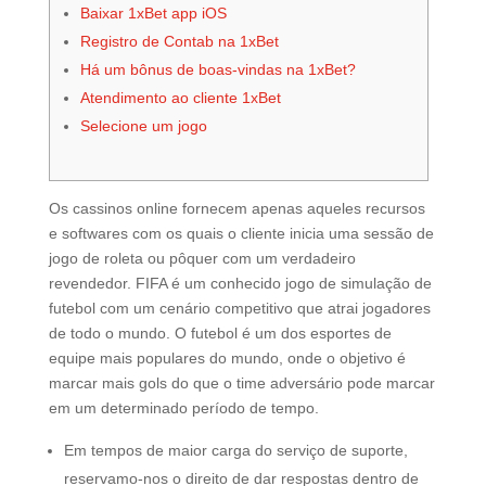
Baixar 1xBet app iOS
Registro de Contab na 1xBet
Há um bônus de boas-vindas na 1xBet?
Atendimento ao cliente 1xBet
Selecione um jogo
Os cassinos online fornecem apenas aqueles recursos
e softwares com os quais o cliente inicia uma sessão de
jogo de roleta ou pôquer com um verdadeiro
revendedor. FIFA é um conhecido jogo de simulação de
futebol com um cenário competitivo que atrai jogadores
de todo o mundo. O futebol é um dos esportes de
equipe mais populares do mundo, onde o objetivo é
marcar mais gols do que o time adversário pode marcar
em um determinado período de tempo.
Em tempos de maior carga do serviço de suporte,
reservamo-nos o direito de dar respostas dentro de