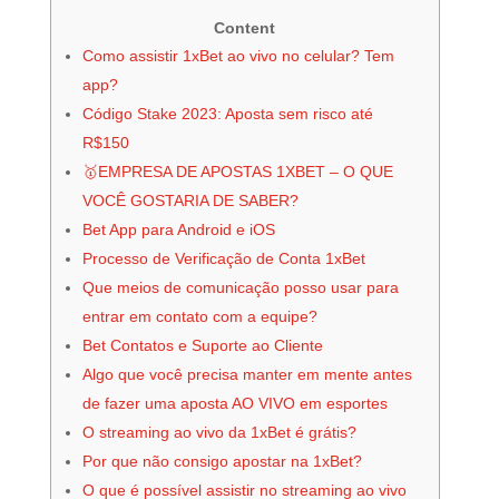
Content
Como assistir 1xBet ao vivo no celular? Tem
app?
Código Stake 2023: Aposta sem risco até
R$150
🥇EMPRESA DE APOSTAS 1XBET – O QUE
VOCÊ GOSTARIA DE SABER?
Bet App para Android e iOS
Processo de Verificação de Conta 1xBet
Que meios de comunicação posso usar para
entrar em contato com a equipe?
Bet Contatos e Suporte ao Cliente
Algo que você precisa manter em mente antes
de fazer uma aposta AO VIVO em esportes
O streaming ao vivo da 1xBet é grátis?
Por que não consigo apostar na 1xBet?
O que é possível assistir no streaming ao vivo