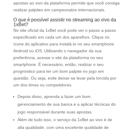
apostas ao vivo da plataforma permite que você consiga
realizar palpites em campeonatos internacionais.
O que é possível assistir no streaming ao vivo da
1xBet?
No site oficial da 1xBet você pode ver o passo a passo
especificado em cada um dos aparelhos. Clique no
ícone do aplicativo para instalá-lo no seu smartphone
Android ou iOS. Utilizando o navegador da sua
preferência, acesse o site da plataforma no seu
smartphone. É necessário, então, realizar o seu
prognóstico para ter um bom palpite no jogo em
questão. Ou seja, evite deixar-se levar pela torcida por
um dos times ou competidores.
Depois disso, aprenda a fazer um bom
gerenciamento de sua banca e a aplicar técnicas do
jogo responsável durante suas apostas.
Além de tudo isso, o serviço da 1xBet ao vivo é de
alta qualidade, com uma excelente qualidade de