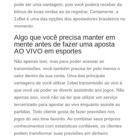
pode ser uma vantagem, pois você poderá receber da
bônus de boas-vindas ao se registrar. Certamente, a
1xBet é uma das opções dos apostadores brasileiros no
momento.
Algo que você precisa manter em
mente antes de fazer uma aposta
AO VIVO em esportes
Não apenas isso, mas para poder acessar as
transmissões, você também precisa ter pelo menos o
valor dentro da sua conta. Uma das principais
vantagens de você utilizar 1xbet transmissão ao vivo é
que você vai poder se divertir assistindo aos jogos. Não
apenas isso, você não vai ter que utilizar um serviço
terceirizado para apostar ao vivo enquanto assiste as
partidas. Todo cliente gosta de fazer previsões nos
jogos do seu time favorito. Ao combinar seus próprios
conhecimentos com estatísticas confiáveis, os clientes
podem transformar suas previsões em dinheiro.