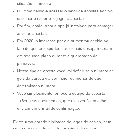
situação financeira.
O último passo é acessar o setor de apostas ao vivo,
escolher o esporte, o jogo, e apostar.
Por fim, então, abra o app já instalado para começar
as suas apostas.
Em 2020, o interesse por ele aumentou devido ao
fato de que os esportes tradicionais desapareceram
em segundo plano durante a quarentena da
primavera.
Nesse tipo de aposta você vai definir se o número de
gols da partida vai ser maior ou menor do que
determinado número.
Você simplesmente fornece à equipe de suporte
1xBet seus documentos, que eles verificam e lhe
enviam um e-mail de confirmação.
Existe uma grande biblioteca de jogos de casino, bem
como uma grande lista de torneios e ligas para