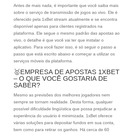
Antes de mais nada, é importante que você saiba mais
sobre o serviço de transmissão de jogos ao vivo. Ele é
oferecido pela 1xBet stream atualmente e se encontra
disponível apenas para clientes registrados na
plataforma. Ele segue o mesmo padrão das apostas ao
vivo, o detalhe é que você vai ter que instalar o
aplicativo. Para você fazer isso, é só seguir o passo a
passo que está escrito abaixo e começar a utilizar os
serviços móveis da plataforma.
🥇EMPRESA DE APOSTAS 1XBET
– O QUE VOCÊ GOSTARIA DE
SABER?
Mesmo as previsões dos melhores jogadores nem
sempre se tornam realidade. Desta forma, qualquer
possível dificuldade lingüística que possa prejudicar a
experiência do usuário é minimizada. 1xBet oferece
várias soluções para depositar fundos em sua conta,
bem como para retirar os ganhos. Há cerca de 60