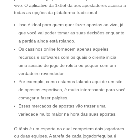
vivo. O aplicativo da 1xBet dá aos apostadores acesso a
todas as opções da plataforma tradicional.
Isso é ideal para quem quer fazer apostas ao vivo, já
que você vai poder tomar as suas decisões enquanto
a partida ainda está rolando.
Os cassinos online fornecem apenas aqueles
recursos e softwares com os quais o cliente inicia
uma sessão de jogo de roleta ou pôquer com um
verdadeiro revendedor.
Por exemplo, como estamos falando aqui de um site
de apostas esportivas, é muito interessante para você
começar a fazer palpites.
Esses mercados de apostas vão trazer uma
variedade muito maior na hora das suas apostas.
O tênis é um esporte no qual competem dois jogadores
ou duas equipes. A tarefa de cada jogador/equipa é