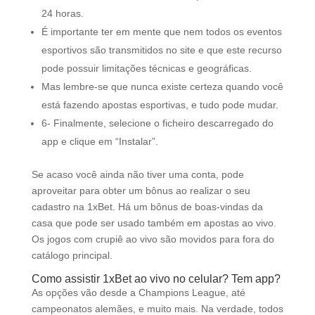
24 horas.
É importante ter em mente que nem todos os eventos
esportivos são transmitidos no site e que este recurso
pode possuir limitações técnicas e geográficas.
Mas lembre-se que nunca existe certeza quando você
está fazendo apostas esportivas, e tudo pode mudar.
6- Finalmente, selecione o ficheiro descarregado do
app e clique em “Instalar”.
Se acaso você ainda não tiver uma conta, pode
aproveitar para obter um bônus ao realizar o seu
cadastro na 1xBet. Há um bônus de boas-vindas da
casa que pode ser usado também em apostas ao vivo.
Os jogos com crupiê ao vivo são movidos para fora do
catálogo principal.
Como assistir 1xBet ao vivo no celular? Tem app?
As opções vão desde a Champions League, até
campeonatos alemães, e muito mais. Na verdade, todos