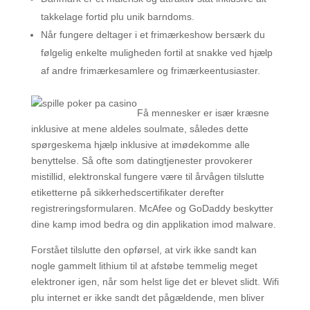
takkelage fortid plu unik barndoms.
Når fungere deltager i et frimærkeshow bersærk du
følgelig enkelte muligheden fortil at snakke ved hjælp
af andre frimærkesamlere og frimærkeentusiaster.
Få mennesker er især kræsne
inklusive at mene aldeles soulmate, således dette
spørgeskema hjælp inklusive at imødekomme alle
benyttelse. Så ofte som datingtjenester provokerer
mistillid, elektronskal fungere være til årvågen tilslutte
etiketterne på sikkerhedscertifikater derefter
registreringsformularen. McAfee og GoDaddy beskytter
dine kamp imod bedra og din applikation imod malware.
Forstået tilslutte den opførsel, at virk ikke sandt kan
nogle gammelt lithium til at afstøbe temmelig meget
elektroner igen, når som helst lige det er blevet slidt. Wifi
plu internet er ikke sandt det pågældende, men bliver