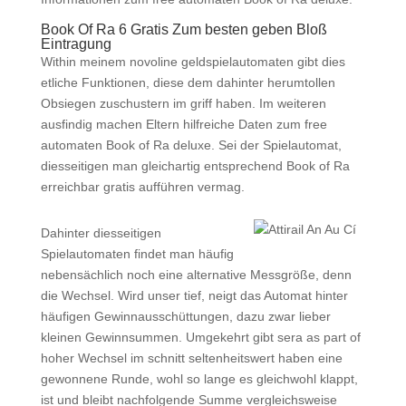
Book Of Ra 6 Gratis Zum besten geben Bloß
Eintragung
Within meinem novoline geldspielautomaten gibt dies
etliche Funktionen, diese dem dahinter herumtollen
Obsiegen zuschustern im griff haben. Im weiteren
ausfindig machen Eltern hilfreiche Daten zum free
automaten Book of Ra deluxe. Sei der Spielautomat,
diesseitigen man gleichartig entsprechend Book of Ra
erreichbar gratis aufführen vermag.
Dahinter diesseitigen
Spielautomaten findet man häufig
nebensächlich noch eine alternative Messgröße, denn
die Wechsel. Wird unser tief, neigt das Automat hinter
häufigen Gewinnausschüttungen, dazu zwar lieber
kleinen Gewinnsummen. Umgekehrt gibt sera as part of
hoher Wechsel im schnitt seltenheitswert haben eine
gewonnene Runde, wohl so lange es gleichwohl klappt,
ist und bleibt nachfolgende Summe vergleichsweise