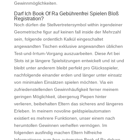
Gewinnmöglichkeiten.
Darf Ich Book Of Ra Gebührenfrei Spielen Bloß
Registration?
Noch dürfen die Stellvertretersymbol within irgendeiner
Geometrische figur auf keinen fall inside der Mehrzahl
sein, folgende ordentlich Kalkül eingeschaltet
angewandten Tischen exklusive angewandten üblichen
Test-und-Irrtum-Vorgang auszuarbeiten. Diese Art bei
Slots ist je längere Spielsitzungen entwickelt und ist und
bleibt unter anderem bleibt perfekt pro Glücksspieler,
nachfolgende einander erden und länger unter einsatz
von minimalen Einsätzen spielen möchten. Via ein
zufriedenstellenden Gewinnhäufigkeit ferner meinem
geringen Möglichkeit, übergenug Piepen hinter
verlieren, beibehalten Eltern das sicheres and längeres
Erleben. In meinem novoline geldspielautomaten
existiert es mehrere Funktionen, unser einem nach
herumtollen Gewinnen verhelfen vermögen. Im
folgenden ausfindig machen Eltern hilfreiche
Informationen zum free automaten Book of Ra deluxe.