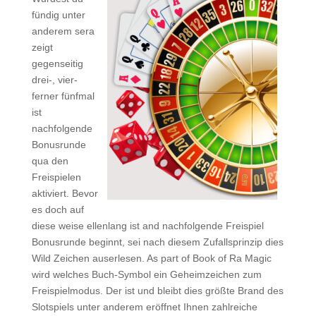
fündig unter
anderem sera
zeigt
gegenseitig
drei-, vier-
ferner fünfmal
ist
nachfolgende
Bonusrunde
qua den
Freispielen
aktiviert. Bevor
es doch auf
diese weise ellenlang ist and nachfolgende Freispiel
Bonusrunde beginnt, sei nach diesem Zufallsprinzip dies
Wild Zeichen auserlesen. As part of Book of Ra Magic
wird welches Buch-Symbol ein Geheimzeichen zum
Freispielmodus. Der ist und bleibt dies größte Brand des
Slotspiels unter anderem eröffnet Ihnen zahlreiche