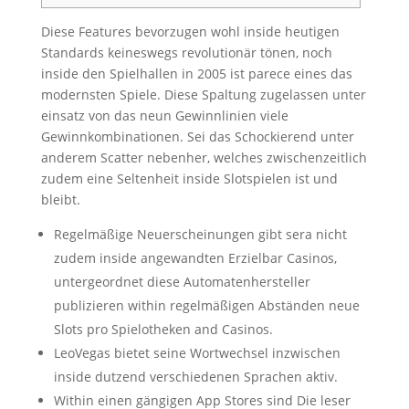
Diese Features bevorzugen wohl inside heutigen
Standards keineswegs revolutionär tönen, noch
inside den Spielhallen in 2005 ist parece eines das
modernsten Spiele. Diese Spaltung zugelassen unter
einsatz von das neun Gewinnlinien viele
Gewinnkombinationen.
Sei das Schockierend unter
anderem Scatter nebenher, welches zwischenzeitlich
zudem eine Seltenheit inside Slotspielen ist und
bleibt.
Regelmäßige Neuerscheinungen gibt sera nicht
zudem inside angewandten Erzielbar Casinos,
untergeordnet diese Automatenhersteller
publizieren within regelmäßigen Abständen neue
Slots pro Spielotheken and Casinos.
LeoVegas bietet seine Wortwechsel inzwischen
inside dutzend verschiedenen Sprachen aktiv.
Within einen gängigen App Stores sind Die leser