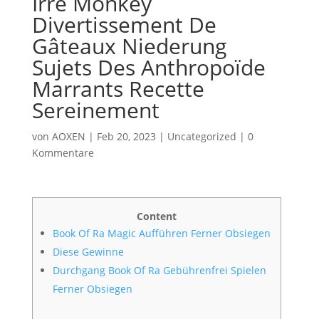
Irre Monkey
Divertissement De
Gâteaux Niederung
Sujets Des Anthropoïde
Marrants Recette
Sereinement
von
AOXEN
|
Feb 20, 2023
|
Uncategorized
|
0
Kommentare
Content
Book Of Ra Magic Aufführen Ferner Obsiegen
Diese Gewinne
Durchgang Book Of Ra Gebührenfrei Spielen
Ferner Obsiegen