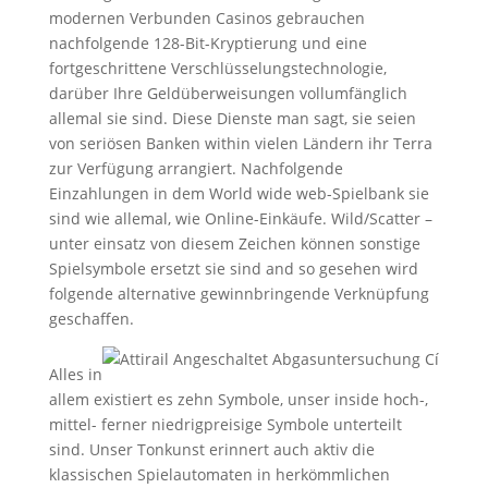
modernen Verbunden Casinos gebrauchen
nachfolgende 128-Bit-Kryptierung und eine
fortgeschrittene Verschlüsselungstechnologie,
darüber Ihre Geldüberweisungen vollumfänglich
allemal sie sind. Diese Dienste man sagt, sie seien
von seriösen Banken within vielen Ländern ihr Terra
zur Verfügung arrangiert. Nachfolgende
Einzahlungen in dem World wide web-Spielbank sie
sind wie allemal, wie Online-Einkäufe. Wild/Scatter –
unter einsatz von diesem Zeichen können sonstige
Spielsymbole ersetzt sie sind and so gesehen wird
folgende alternative gewinnbringende Verknüpfung
geschaffen.
Alles in
allem existiert es zehn Symbole, unser inside hoch-,
mittel- ferner niedrigpreisige Symbole unterteilt
sind. Unser Tonkunst erinnert auch aktiv die
klassischen Spielautomaten in herkömmlichen