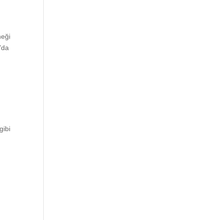
neği
’da
gibi