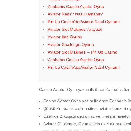
Zenbahis Casino Aviator Oyna
Aviator Nedir? Nasıl Oynanır?
Pin Up Casino’da Aviator Nasıl Oynanır
Aviator Slot Makinesi Arayüzü
Aviator Imp Oyunu
Aviator Challenge Oyunu
Aviator Slot Makinesi – Pin Up Casino
Zenbahis Casino Aviator Oyna
Pin Up Casino’da Aviator Nasıl Oynanır
Casino Aviator Oyna yazısı ilk önce Zenbahis üzer
Casino Aviator Oyna yazısı ilk önce Zenbahis üz
Çünkü Zenbahis casino sitesi aviator benzeri oy
Özellikle Z kuşağı dediğimiz yeni nesilin aviato
Aviator Challenge, Oyun.io için özel olarak seçt