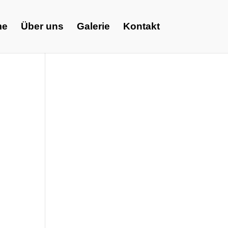
me
Über uns
Galerie
Kontakt