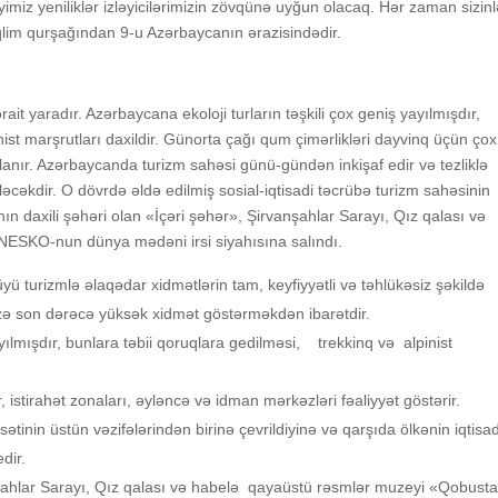
diyimiz yeniliklər izləyicilərimizin zövqünə uyğun olacaq. Hər zaman sizin
lim qurşağından 9-u Azərbaycanın ərazisindədir.
ərait yaradır. Azərbaycana ekoloji turların təşkili çox geniş yayılmışdır,
nist marşrutları daxildir. Günorta çağı qum çimərlikləri dayvinq üçün çox
nır. Azərbaycanda turizm sahəsi günü-gündən inkişaf edir və tezliklə
əcəkdir. O dövrdə əldə edilmiş sosial-iqtisadi təcrübə turizm sahəsinin
ının daxili şəhəri olan «İçəri şəhər», Şirvanşahlar Sarayı, Qız qalası və
ESKO-nun dünya mədəni irsi siyahısına salındı.
ü turizmlə əlaqədar xidmətlərin tam, keyfiyyətli və təhlükəsiz şəkildə
mizə son dərəcə yüksək xidmət göstərməkdən ibarətdir.
ayılmışdır, bunlara təbii qoruqlara gedilməsi, trekkinq və alpinist
stirahət zonaları, əyləncə və idman mərkəzləri fəaliyyət göstərir.
tinin üstün vəzifələrindən birinə çevrildiyinə və qarşıda ölkənin iqtisad
dir.
anşahlar Sarayı, Qız qalası və habelə qayaüstü rəsmlər muzeyi «Qobust