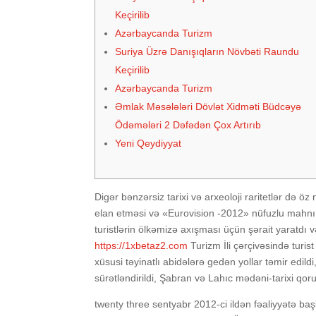
Keçirilib
Azərbaycanda Turizm
Suriya Üzrə Danışıqların Növbəti Raundu
Keçirilib
Azərbaycanda Turizm
Əmlak Məsələləri Dövlət Xidməti Büdcəyə
Ödəmələri 2 Dəfədən Çox Artırıb
Yeni Qeydiyyat
Digər bənzərsiz tarixi və arxeoloji raritetlər də öz
elan etməsi və «Eurovision -2012» nüfuzlu mahnı
turistlərin ölkəmizə axışması üçün şərait yaratdı 
https://1xbetaz2.com
Turizm İli çərçivəsində turis
xüsusi təyinatlı abidələrə gedən yollar təmir edildi
sürətləndirildi, Şabran və Lahıc mədəni-tarixi qoruq
twenty three sentyabr 2012-ci ildən fəaliyyətə baş