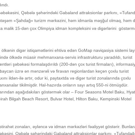
ındı.
əbəkəsini, Qəbələ şəhərindəki Gabaland attraksionlar parkını, «Tufan
öhtəşəm «Şahdağ» turizm mərkəzini, həm idmanla məşğul olmaq, həm 
tura malik 15-dən çox Olimpiya idman kompleksini və digərlərini göstər
 ölkənin digər istiqamətlərini ehtiva edən GoMap naviqasiya sistemi lay
əsində ölkədə müasir mehmanxana-servis infrastrukturu yaradıldı, turist
ntləri şəbəkəsi formalaşdırıldı (200-dən çox turist firmaları), informasi
rbaycan üzrə ən mənzərəli və firavan regionlardan keçən çoxlu turist
xını ildən-ilə artır, odur ki, paytaxtda və digər turist zonalarında çoxlu
analar tikilmişdir. Hal-hazırda onların sayı artıq 550-ni ötmüşdür.
ından aşağıdakıları göstərmək olar – Four Seasons Motel Baku, Hyat
rah Bilgah Beach Resort, Bulvar Hotel, Hilton Baku, Kempinski Motel
rahət zonaları, əyləncə və idman mərkəzləri fəaliyyət göstərir. Bunlar
əsini, Qəbələ şəhərindəki Gabaland attraksionlar parkını, «Tufandağ