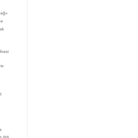
dağ»
də
mək
ihəsi
ya-
t
a
» qış