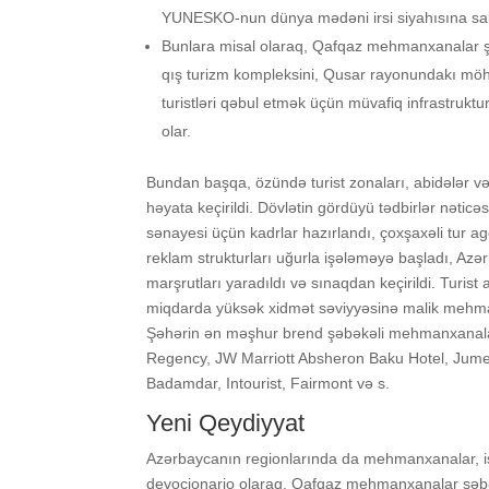
YUNESKO-nun dünya mədəni irsi siyahısına sal
Bunlara misal olaraq, Qafqaz mehmanxanalar ş
qış turizm kompleksini, Qusar rayonundakı m
turistləri qəbul etmək üçün müvafiq infrastruk
olar.
Bundan başqa, özündə turist zonaları, abidələr və
həyata keçirildi. Dövlətin gördüyü tədbirlər nətic
sənayesi üçün kadrlar hazırlandı, çoxşaxəli tur age
reklam strukturları uğurla işələməyə başladı, Azə
marşrutları yaradıldı və sınaqdan keçirildi. Turist a
miqdarda yüksək xidmət səviyyəsinə malik mehmanx
Şəhərin ən məşhur brend şəbəkəli mehmanxanalar
Regency, JW Marriott Absheron Baku Hotel, Jumei
Badamdar, Intourist, Fairmont və s.
Yeni Qeydiyyat
Azərbaycanın regionlarında da mehmanxanalar, isti
devocionario olaraq, Qafqaz mehmanxanalar şəbək