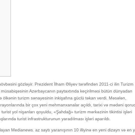
 növbəsini gözləyir. Prezident İlham Əliyev tərəfindən 2011-ci ilin Turizm İ
 müsabiqəsinin Azərbaycanın paytaxtında keçirilməsi bütün dünyadan
və ölkənin turizm sənayesinin inkişafına güclü təkan verdi. Məsələn,
t rayonlarında bir çox yeni mehmanxanalar açıldı, tarixi və mədəni qoruq
, turist yol nişanları qoyuldu, «Şahdağ» turizm mərkəzinin tikintisi işləri
larında turist infrastrukturunun yaradılması işləri aparıldı.
layan Medianews. az saytı yaranışının 10 illiyinə en yeni dizayn və en 