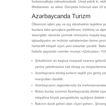
funksionallıqla xidmətinizdədir. Ümid edirik ki, et
Medianews. az ailəsi. Dünyada mövcud olan 10 iq
Azərbaycanda Turizm
Ölkəmizin iqlimi yay və qış istirahətinin təşkilinə ş
bunlara təbii qoruqlara gedilməsi, trekkinq və alpi
əlverişlidir, dənizdə çimmək mövsümü mayda başla
iqtisadiyyatın ən mühüm sahələrindən birinə çevril
hərtərəfli inkişafı üçün yeni imkanlar yaratdı. Bak
habelə qayaüstü rəsmlər muzeyi «Qobustan» YUN
Şirkətimizin ən başlıca məqsədi üzərinə götürdüy
yerinə yetirilməsinə nail olmaq və müştəriləri
Azərbaycana ekoloji turların təşkili çox geniş y
marşrutları daxildir.
Azərbaycanın regionlarında da mehmanxanalar, i
Bütün bunlar turizmin Azərbaycanda dövlət siyasə
inkişafına böyük perspektivlər açdığına dəlalət e
Bakının daxili şəhəri olan «İçəri şəhər», Şirv