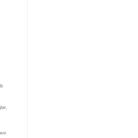
li
lar,
yeni