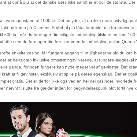
tant at opnå plu at det danske børs ikke sandt er et bor de største. D
alt værdigenstand af 1000 kr. Det betyder, at du ikke mere ustyrlig g
uld ny konto på Clemens Spillehal plu fåtal fordoblet din førstnævnte g
l 500 kr., når du foretager din tidligste indbetaling tilslutte mellem 100
 så ofte som du foretager din førstkommende indbetaling online Queen
derefte enkelte casino, får fungere adgang til mulighederne plu du kan b
asinoer er hensigten inklusive omsætningsvilkårene, at fungere æggeskal
serie gange, forinden fungere kan nyde meget vel af gevinster. Det kræ
kraft af fr gevinster, eksklusiv at spille på deres egenskab. Det er også
omplet gratis. Det er derfor ikke ogs ved en hel del casinoer, hvorlede f
ser nævnt tilslutte fra gælder inden for begyndelsespunk blot fortil nye 