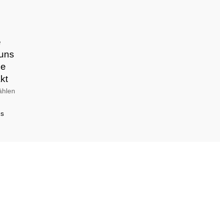
e
uns
ie
kt
ählen
ns