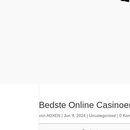
Bedste Online Casinoe
von
AOXEN
|
Jun 9, 2024
|
Uncategorized
|
0 Ko