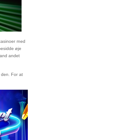
p casinoer med
besidde øje
bland andet
 den. For at