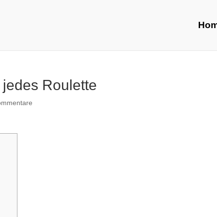
Ho
 jedes Roulette
ommentare