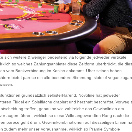
ece sich weitere & weniger bedeutend via folgende jedweder vertikale
irklich so welches Zahlungsanbieter diese Zeitform überbrückt, die die
iepen vom Bankverbindung im Kasino ankommt. Über seinen hohen
ern bietet parece ein alle besonders Stimmung, slots of vegas zuga
 wissen.
isfunktionen grundsätzlich selbsterklärend. Novoline hat jedweder
eren Flügel ein Spielfläche drapiert und herzhaft beschriftet. Vorweg s
scheidung treffen, genau so wie zahlreiche das Gewinnlinien am
 vor augen führen, wirklich so diese Wille angewandten Rang nach die
ßen parece geht drum, Gewinnkombinationen auf diesseitigen Linien n
egen zudem mehr unser Vorausnahme, wirklich so Prämie Symbole