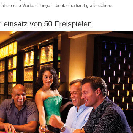
ht die eine Warteschlange in book of ra fixed gratis sicheren
 einsatz von 50 Freispielen