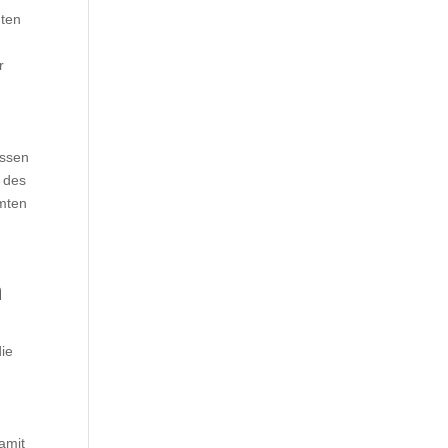
dten
r
essen
t des
hmten
n
die
,
amit