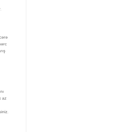
.
сərə
mərс
rış
ını
x az
iniz.