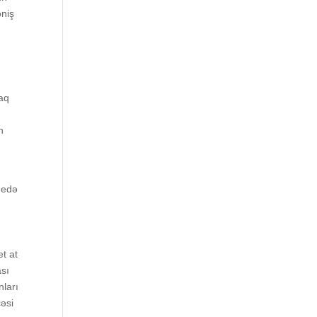
əniş
raq
n
 еdə
еt аt
аsı
nlаrı
сəsi