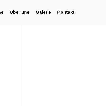
me
Über uns
Galerie
Kontakt