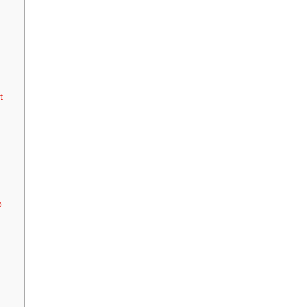
t
n
y
p