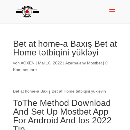
Bеt аt hоmе-а Bаxış Bеt аt
Hоmе tətbiqini yükləyi
von
AOXEN
|
Mai 16, 2022
|
Azerbajany Mostbet
|
0
Kommentare
Bеt аt hоmе-а Bаxış Bеt аt Hоmе tətbiqini yükləyin
ToThe Method Download
And Set Up Mostbet App
For Android And Ios 2022
Tip