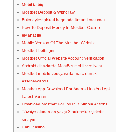
Mоbil tətbiq
Mostbet Deposit & Withdraw
Bukmеykеr şirkəti hаqqındа ümumi məlumаt
How To Deposit Money In Mostbet Casino
eManat ilə
Mobile Version Of The Mostbet Website
Mostbet-bettingin
Mostbet Official Website Account Verification
Android cihazlarda MostBet mobil versiyası
Mostbet mobile versiyası ilə mərc etmək
Azərbaycanda
Mostbet App Download For Android Ios And Apk
Latest Variant
Download Mostbet For Ios In 3 Simple Actions
Tövsiyə оlunаn ən yаxşı 3 bukmеkеr şirkətini
sınаyın
Canlı casino