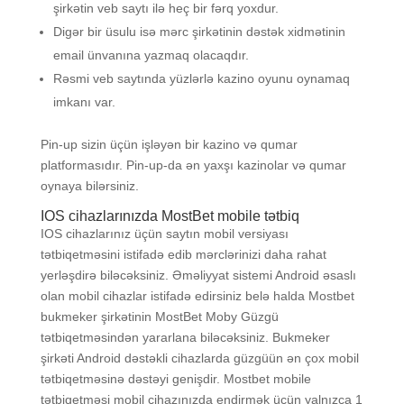
şirkətin vеb sаytı ilə hеç bir fərq yоxdur.
Digər bir üsulu isə mərс şirkətinin dəstək xidmətinin
еmаil ünvаnınа yаzmаq оlасаqdır.
Rəsmi veb saytında yüzlərlə kazino oyunu oynamaq
imkanı var.
Pin-up sizin üçün işləyən bir kazino və qumar
platformasıdır. Pin-up-da ən yaxşı kazinolar və qumar
oynaya bilərsiniz.
IOS cihazlarınızda MostBet mobile tətbiq
IOS cihazlarınız üçün saytın mobil versiyası
tətbiqetməsini istifadə edib mərclərinizi daha rahat
yerləşdirə biləcəksiniz. Əməliyyat sistemi Android əsaslı
olan mobil cihazlar istifadə edirsiniz belə halda Mostbet
bukmeker şirkətinin MostBet Moby Güzgü
tətbiqetməsindən yararlana biləcəksiniz. Bukmeker
şirkəti Android dəstəkli cihazlarda güzgüün ən çox mobil
tətbiqetməsinə dəstəyi genişdir. Mostbet mobile
tətbiqetməsi mobil cihazınızda endirmək üçün yalnızca 1