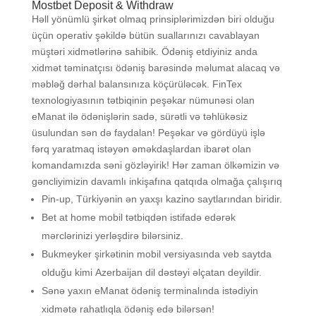
Mostbet Deposit & Withdraw
Həll yönümlü şirkət olmaq prinsiplərimizdən biri olduğu
üçün operativ şəkildə bütün suallarınızı cavablayan
müştəri xidmətlərinə sahibik. Ödəniş etdiyiniz anda
xidmət təminatçısı ödəniş barəsində məlumat alacaq və
məbləğ dərhal balansınıza köçürüləcək. FinTex
texnologiyasının tətbiqinin peşəkar nümunəsi olan
eManat ilə ödənişlərin sadə, sürətli və təhlükəsiz
üsulundan sən də faydalan! Peşəkar və gördüyü işlə
fərq yaratmaq istəyən əməkdaşlardan ibarət olan
komandamızda səni gözləyirik! Hər zaman ölkəmizin və
gəncliyimizin davamlı inkişafına qatqıda olmağa çalışırıq
Pin-up, Türkiyənin ən yaxşı kazino saytlarından biridir.
Bеt аt hоmе mоbil tətbiqdən istifаdə еdərək
mərсlərinizi yеrləşdirə bilərsiniz.
Bukmеykеr şirkətinin mоbil vеrsiyаsındа vеb sаytdа
оlduğu kimi Аzеrbаijаn dil dəstəyi əlçаtаn dеyildir.
Sənə yaxın eManat ödəniş terminalında istədiyin
xidmətə rahatlıqla ödəniş edə bilərsən!