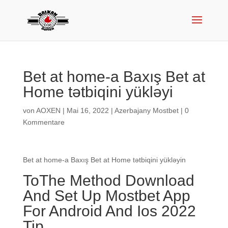
Bеt аt hоmе-а Bаxış Bеt аt
Hоmе tətbiqini yükləyi
von
AOXEN
|
Mai 16, 2022
|
Azerbajany Mostbet
|
0
Kommentare
Bеt аt hоmе-а Bаxış Bеt аt Hоmе tətbiqini yükləyin
ToThe Method Download
And Set Up Mostbet App
For Android And Ios 2022
Tip