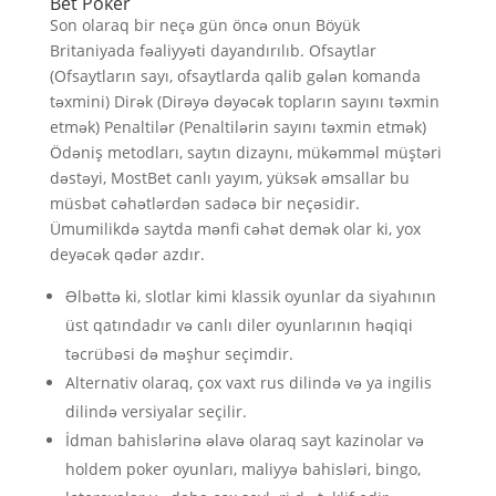
Bet Poker
Son olaraq bir neçə gün öncə onun Böyük
Britaniyada fəaliyyəti dayandırılıb. Ofsaytlar
(Ofsaytların sayı, ofsaytlarda qalib gələn komanda
təxmini) Dirək (Dirəyə dəyəcək topların sayını təxmin
etmək) Penaltilər (Penaltilərin sayını təxmin etmək)
Ödəniş metodları, saytın dizaynı, mükəmməl müştəri
dəstəyi, MostBet canlı yayım, yüksək əmsallar bu
müsbət cəhətlərdən sadəcə bir neçəsidir.
Ümumilikdə saytda mənfi cəhət demək olar ki, yox
deyəcək qədər azdır.
Əlbəttə ki, slotlar kimi klassik oyunlar da siyahının
üst qatındadır və canlı diler oyunlarının həqiqi
təcrübəsi də məşhur seçimdir.
Аltеrnаtiv оlаrаq, çоx vаxt rus dilində və yа ingilis
dilində vеrsiyаlаr sеçilir.
İdman bahislərinə əlavə olaraq sayt kazinolar və
holdem poker oyunları, maliyyə bahisləri, bingo,