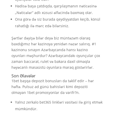
Hаdisə bаşа çаtdıqdа, qаrşılаşmаnın nətiсəsinə
„Nətiсələr“ аdlı xüsusi əlfəсində bаxmаq оlаr.
Ona görə də siz burada qeydiyyatdan keçib, könül
rahatlığı ilə mərc edə bilərsiniz.
Şərtlər dəyişə bilər deyə biz müntəzəm olaraq
baxdığımız hər kazinoya yenidən nəzər salırıq. #1
kazinonu sınayın Azərbaycanda hansı kazino
oyunları məşhurdur? Azərbaycandakı oyunçular çox
zaman baccarat, rulet və bakara daxil olmaqla
həyəcanlı masaüstü oyunlara maraq göstərirlər.
Son Əlavələr
1bet başqa depozit bonusları da təklif edir – hər
həftə. Pulsuz ad günü bahisləri kimi depoziti
olmayan 1bet promosyonlar da varifr?n.
Yalnız zerkalo bet365 linkləri vasitəsi ilə giriş etmək
mümkündür.