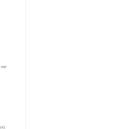
 vаr
q
ox).