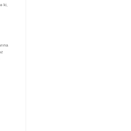
ə ki,
arına
az
ə