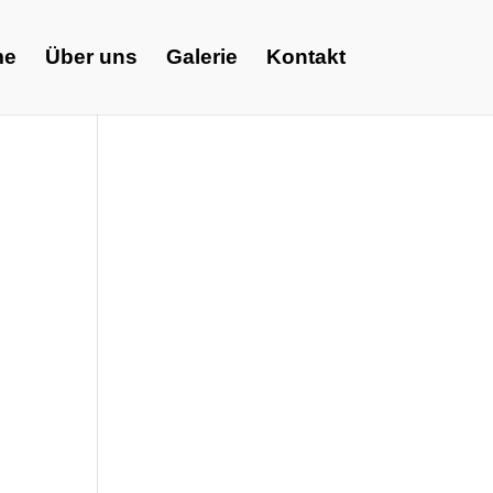
me
Über uns
Galerie
Kontakt