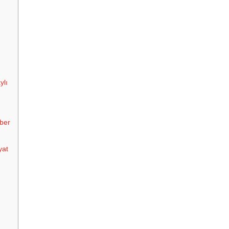
ylı
iber
yat