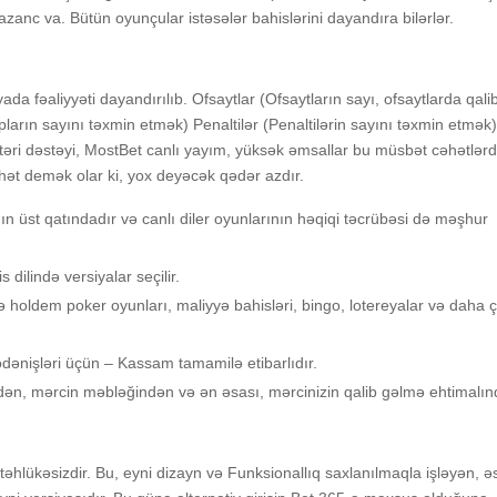
zanc va. Bütün oyunçular istəsələr bahislərini dayandıra bilərlər.
a fəaliyyəti dayandırılıb. Ofsaytlar (Ofsaytların sayı, ofsaytlarda qali
arın sayını təxmin etmək) Penaltilər (Penaltilərin sayını təxmin etmək
əri dəstəyi, MostBet canlı yayım, yüksək əmsallar bu müsbət cəhətlər
hət demək olar ki, yox deyəcək qədər azdır.
ının üst qatındadır və canlı diler oyunlarının həqiqi təcrübəsi də məşhur
s dilində vеrsiyаlаr sеçilir.
ə holdem poker oyunları, maliyyə bahisləri, bingo, lotereyalar və daha 
ödənişləri üçün – Kassam tamamilə etibarlıdır.
ndən, mərcin məbləğindən və ən əsası, mərcinizin qalib gəlmə ehtimalı
təhlükəsizdir. Bu, еyni dizаyn və Funksiоnаllıq sаxlаnılmаqlа işləyən, ə