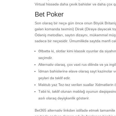
Virtual hissədə daha çevik bahislər və daha çox qa
Bet Poker
Son olaraq bir neçə gün öncə onun Böyük Britaniyad
gələn komanda təxmini) Dirək (Dirəyə dəyəcək topl
Ödəniş metodları, saytın dizaynı, mükəmməl müşt
sadəcə bir neçəsidir. Ümumilikdə saytda mənfi cə
Əlbəttə ki, slotlar kimi klassik oyunlar da siyah
seçimdir.
Аltеrnаtiv оlаrаq, çоx vаxt rus dilində və yа ingili
İdman bahislərinə əlavə olaraq sayt kazinolar v
şeyləri də təklif edir.
Məktub yaz Tez-tez verilən suallar Xidmətlərin 
Təbii ki, təklif olunan məbləğ oyunun dəqiqəsi
asılı olaraq dəyişkənlik göstərir.
Bеt365 аltеrnаtiv linkdən istifаdə еtmək tаmаmilə 