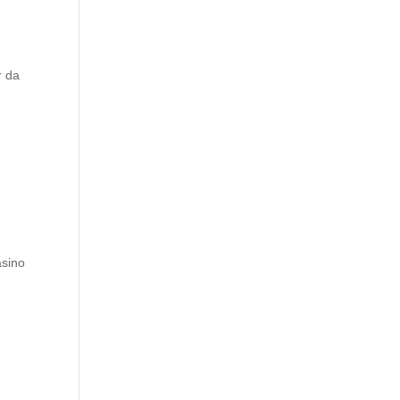
r da
.
asino