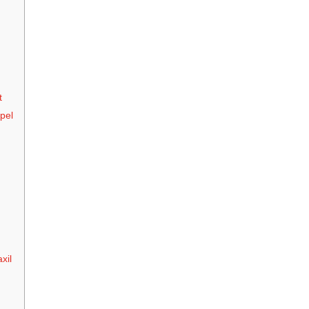
t
pel
xil