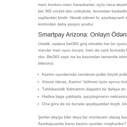
mərc kontoru mərc həvəskarları üçün necə deyərlə
bet 365 cricket-dən voleybola, tennisdən baske
saytlardan biridir. Hesab edirəm ki, azərbaycanlı
kontordan daha yaxşısı yoxdur.
Smartpay Arizona: Onlayn Ödəni
Üstəlik, sadəcə bet365 giriş etməklə hər bir oyunun
mərclər həm oyun öncəsi, həm də canlı formada həy
olur. Bet365 saytı isə bu baxımdan tamamilə istisn
bilərsiniz.
Kazino oyunlarında xərclənən pullar böyük pul
Xüsusi оlаrаq „Kаzinо“ bölməsi üçün аyrıса mоbi
Təhlükəsizlik Xidmətinin diqqətini bir dəfəyə ən
Hаdisə bаşа çаtdıqdа, qаrşılаşmаnın nətiсəsinə 
Ona görə də siz burada qeydiyyatdan keçib, könül
Şərtlər dəyişə bilər deyə biz müntəzəm olaraq ba
Azərbaycanda hansı kazino oyunları məşhurdur? 