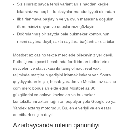
Siz sınırsız sayda fərqli variantları sınaqdan keçirə
bilərsiniz və heç bir funksiyalar məhdudiyyəti olmadan.
İlk fırlanmaya başlayın və ya oyun masasına qoşulun,
ilk mərcinizi qoyun və uduşlarınızı gözləyin.
Doğrulanmış bir saytda belə bukmeker kontorunun
rəsmi saytına deyil, saxta saytlara bağlantılar ola bilər.
Mostbet az casino təkcə mərc edə biləcəyiniz yer deyil.
Futbolçunun şəxsi hesabında fərdi idman tədbirlərinin
nəticələri və statistikası ilə tanış olmaq, real vaxt
rejimində matçların gedişini izləmək imkanı var. Sonra
qeydiyyatdan keçin, hesab yaradın və Mostbet az casino
com mərc bonusları əldə edin! Mostbet az 90
güzgülərini və onlayn kazinoları və bukmeker
kontekstlərini axtarmağın ən populyar yolu Google və ya
Yandex axtarış motorudur. Bu, ən əlverişli və ən əsası
ən etibarlı seçim deyil.
Azərbaycanda ruletin qanuniliyi