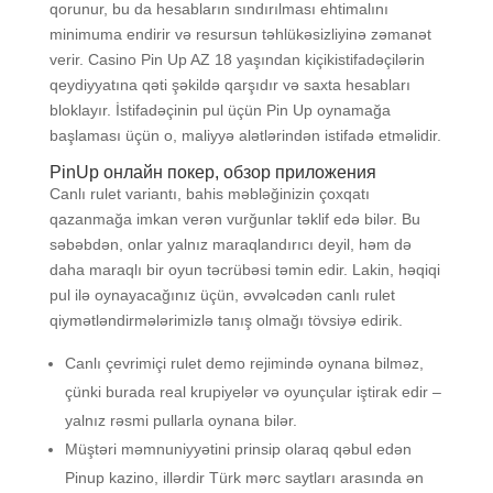
qorunur, bu da hesabların sındırılması ehtimalını
minimuma endirir və resursun təhlükəsizliyinə zəmanət
verir. Casino Pin Up AZ 18 yaşından kiçikistifadəçilərin
qeydiyyatına qəti şəkildə qarşıdır və saxta hesabları
bloklayır. İstifadəçinin pul üçün Pin Up oynamağa
başlaması üçün o, maliyyə alətlərindən istifadə etməlidir.
PinUp онлайн покер, обзор приложения
Canlı rulet variantı, bahis məbləğinizin çoxqatı
qazanmağa imkan verən vurğunlar təklif edə bilər. Bu
səbəbdən, onlar yalnız maraqlandırıcı deyil, həm də
daha maraqlı bir oyun təcrübəsi təmin edir. Lakin, həqiqi
pul ilə oynayacağınız üçün, əvvəlcədən canlı rulet
qiymətləndirmələrimizlə tanış olmağı tövsiyə edirik.
Canlı çevrimiçi rulet demo rejimində oynana bilməz,
çünki burada real krupiyelər və oyunçular iştirak edir –
yalnız rəsmi pullarla oynana bilər.
Müştəri məmnuniyyətini prinsip olaraq qəbul edən
Pinup kazino, illərdir Türk mərc saytları arasında ən