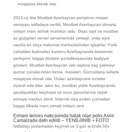
müqayisə etmək olar.
2013-cü ildə Mostbet Azerbaycan portalının müasir
versiyası istifadəyə verildi, Mostbet Azerbaycan idmana
onlayn mərc etmək mümkün oldu. Əsas sayt və mostbet
az güzgüləri server serverlərində yerləşir, onlar eyni
vaxtda bir neçə məlumat mərkəzlərindən işləyirlər. Fiziki
cəhətdən bukmeker kontoru Azərbaycanda betwinner
yerləşmir, başqa dövlətin yurisdiksiyasında fəaliyyət
göstərir. Mostbet Azerbaycan veb saytına baş çəkməyi
qumar zonalarından birinə, məsələn, Gürcüstana səfərlə
müqayisə etmək olar. Onları azərbaycanlı turistlər
ziyarət edə bilər, lakin bu, mostbet yükle Azərbaycanda
qeydiyyatdan keçməyə və onun qanunlarına riayət
etməyə məcbur etmir. İnternet sizə evdən çıxmadan
başqa ölkədə mərc etmək imkanı verir.
Erməni terroru nəticəsində həlak olan polis Asim
Camalzadə dəfn edilib – YENİLƏNİB + FOTO
İstifadəçi yoxlamadan keçməli və 3 gün ərzində 50x