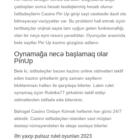
çatdıqdan sonra hesab təsdiqlənmiş hesab olunur.
İstifadəçilərin Casino Pin Up girişi sayt vasitəsilə daxil ola
bilməyəcəyi vəziyyətlər var. Bu problemi həll etmək üçün
tərtibatçılar orijinal sayta tam uyğun gələn funksionallığı
olan bir neçə eyni resurs yaradıblar. Oyunçular arasında
belə saytlar Pin Up kazino güzgüsü adlanır.
Oynamağa necə başlamaq olar
PinUp
Belə ki, istifadəçilər bəzən kazino online xidmətləri təklif
edən kazino şirkətlərin giriş zamanı saytların
bloklanması halları ilə qarşılaşa bilərlər. Lakin rulet
oynamaq üçün Ruletka77 şirkətinin təklif etdiyi
xidmətlərdən istifadə edə bilərsiniz.
Bahsgel Casino Onlayn Kömək həftənin hər günü 24/7
aktivdir. Casino istifadəçiləri istənilən vaxt müştəri
dəstəyi nümayəndələri ilə əlaqə saxlaya bilərlər.
Ən yaxşı pulsuz rulet oyunları 2023