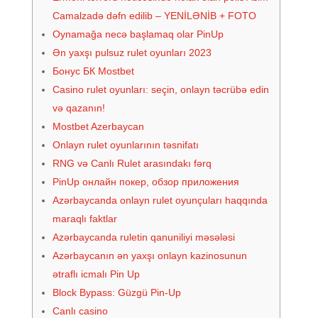
Camalzadə dəfn edilib – YENİLƏNİB + FOTO
Oynamağa necə başlamaq olar PinUp
Ən yaxşı pulsuz rulet oyunları 2023
Бoнуc БК Mostbet
Casino rulet oyunları: seçin, onlayn təcrübə edin
və qazanın!
Mostbet Azerbaycan
Onlayn rulet oyunlarının təsnifatı
RNG və Canlı Rulet arasındakı fərq
PinUp онлайн покер, обзор приложения
Azərbaycanda onlayn rulet oyunçuları haqqında
maraqlı faktlar
Azərbaycanda ruletin qanuniliyi məsələsi
Azərbaycanın ən yaxşı onlayn kazinosunun
ətraflı icmalı Pin Up
Block Bypass: Güzgü Pin-Up
Canlı casino