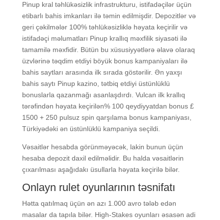
Pinup kral təhlükəsizlik infrastrukturu, istifadəçilər üçün
etibarlı bahis imkanları ilə təmin edilmişdir. Depozitlər və
geri çəkilmələr 100% təhlükəsizliklə həyata keçirilir və
istifadəçi məlumatları Pinup krallıq məxfilik siyasəti ilə
tamamilə məxfidir. Bütün bu xüsusiyyətlərə əlavə olaraq
üzvlərinə təqdim etdiyi böyük bonus kampaniyaları ilə
bahis saytları arasında ilk sırada göstərilir. Ən yaxşı
bahis saytı Pinup kazino, tətbiq etdiyi üstünlüklü
bonuslarla qazanmağı asanlaşdırdı. Vulcan ilk krallıq
tərəfindən həyata keçirilən% 100 qeydiyyatdan bonus £
1500 + 250 pulsuz spin qarşılama bonus kampaniyası,
Türkiyədəki ən üstünlüklü kampaniya seçildi.
Vəsaitlər hesabda görünməyəcək, lakin bunun üçün
hesaba depozit daxil edilməlidir. Bu halda vəsaitlərin
çıxarılması aşağıdakı üsullarla həyata keçirilə bilər.
Onlayn rulet oyunlarının təsnifatı
Hətta qatılmaq üçün ən azı 1.000 avro tələb edən
masalar da tapıla bilər. High-Stakes oyunları əsasən adi