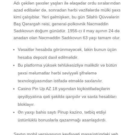
Adı çəkilən şəxslər yaşları ilə əlaqədar ordu sıralarından
azad edilsələr də, sonradan hərbi vəzifələrdə mülki şəxs
kimi çalışıblar. Yeri gəlmişkən, bu gün Silahlı Qüvvələrin
Baş Qərargah rəisi, general-polkovnik Nəcməddin
Sadıkovun doğum günüdür. 1956-cı il may ayının 24-də
anadan olan Nəcməddin Sadıkovun 63 yaşı tamam olur.
Vəsaitlər hesabda görünməyəcək, lakin bunun üçün
hesaba depozit daxil edilməlidir.
Bu platforma yüksək təhlükəsizliyə malikdir və bütün
şəxsi məlumatlar hərbi səviyyəli şifrələmə
texnologiyasından istifadə etməklə saxlanılır.
Casino Pin Up AZ 18 yaşından kiçikistifadəçilərin
qeydiyyatına qəti şəkildə qarşıdır və saxta hesabları
bloklayır.
Ən yaxşı bahis saytı Pinup kazino, tətbiq etdiyi
üstünlüklü bonuslarla qazanmağı asanlaşdırdı.
Saytın mobil versiyasının keyfiyyəti masaüstündəki veb