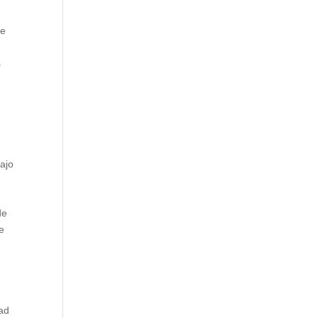
de
s
ajo
de
e
dad