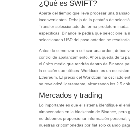
¿Qué es SWIFT?
Aparte del tiempo que lleva procesar una transacc
inconvenientes. Debajo de la pestaña de selecc
Transfer seleccionado de forma predeterminada
específicas. Binance le pedirá que seleccione la
seleccionado USD del paso anterior, se resaltarí
Antes de comenzar a colocar una orden, debes ver
control de apalancamiento. Ahora queda de tu part
el único medio que tendrás dentro de Binance par
la sección que utilices. Worldcoin es un ecosist
Ethereum. El precio del Worldcoin ha oscilado ent
se revalorizó ligeramente, alcanzando los 2.5 dó
Mercados y trading
Lo importante es que el sistema identifique el e
almacenadas en la blockchain de Binance, pero ga
no debemos proporcionar información personal, g
nuestras criptomonedas por fiat solo cuando pa