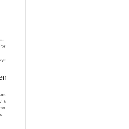
os
 Por
egir
en
iene
y la
rma
to