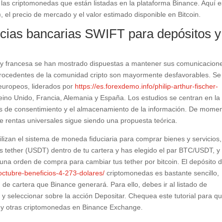
las criptomonedas que están listadas en la plataforma Binance. Aquí e
, el precio de mercado y el valor estimado disponible en Bitcoin.
ncias bancarias SWIFT para depósitos y
 y francesa se han mostrado dispuestas a mantener sus comunicacion
procedentes de la comunidad cripto son mayormente desfavorables. Se
 europeos, liderados por
https://es.forexdemo.info/philip-arthur-fischer-
ino Unido, Francia, Alemania y España. Los estudios se centran en la
sos de consentimiento y el almacenamiento de la información. De momen
 rentas universales sigue siendo una propuesta teórica.
lizan el sistema de moneda fiduciaria para comprar bienes y servicios,
nes tether (USDT) dentro de tu cartera y has elegido el par BTC/USDT, y
r una orden de compra para cambiar tus tether por bitcoin. El depósito 
-octubre-beneficios-4-273-dolares/
criptomonedas es bastante sencillo,
 de cartera que Binance generará. Para ello, debes ir al listado de
r y seleccionar sobre la acción Depositar. Chequea este tutorial para q
n y otras criptomonedas en Binance Exchange.