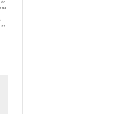
C de
e su
s
ntes