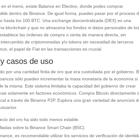
o en el menú, existe Balance en Efectivo, donde podes comprar
ble dentro de Binance. De igual forma, puedes pasar por el proceso 
tiro hasta los 100 BTC. Una exchange dexcentralizada (DEX) es una
na blockchain y que no almacena los fondos ni datos personales de lo
 establece las órdenes de compra o venta de manera directa, sin
 intercambio de criptomonedas y/o tokens sin necesidad de terceros
ce, el papel de Fiat en las transacciones es crucial.
 y casos de uso
 por una cantidad finita de oro que era custodiada por el gobierno. B
 bancos sólo pueden incrementar la masa monetaria de la economía si
de la misma. Este sistema limitaba la capacidad del gobierno de crear
ndose solamente en factores económicos. Compra Bitcoin directamente 
cal a través de Binance P2P. Explora una gran variedad de anuncios d
 usuarios.
precio del oro ha sido todo menos estable.
lladas sobre la Binance Smart Chain (BSC).
ance, es recomendable utilizar los servicios de verificación de identi