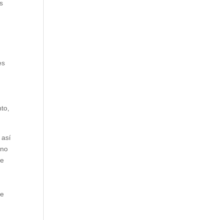
s
es
to,
 así
 no
de
ue