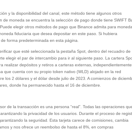
ión y la disponibilidad del canal, este método tiene algunos otros
ión de moneda se encuentra la selección de pago donde tiene SWIFT B
. Puede elegir otros métodos de pago que Binance admita para moned
 moneda fiduciaria que desea depositar en este paso. Si hubiera
a de forma predeterminada en esta página.
ificar que esté seleccionada la pestaña Spot, dentro del recuadro de
e elegir el par de intercambio para ir al siguiente paso. La cartera Sp
a realizar depósitos y retiros a carteras externas, independientement
ema que cuenta con su propio token nativo (WLD) alojado en la red
re los 2 dólares y el dólar desde julio de 2023. A comienzos de diciem
lares, donde ha permanecido hasta el 16 de diciembre.
misor de la transacción es una persona “real”. Todas las operaciones q
rantizando la privacidad de los usuarios. Durante el proceso de regis
arantizando la seguridad. Esta tarjeta carece de comisiones, cambia
gamos y nos ofrece un reembolso de hasta el 8%, en compras