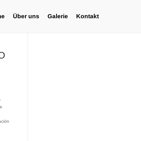
me
Über uns
Galerie
Kontakt
SO
e
de
ación