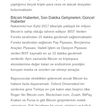
yaptığımız birçok kripto para ceza ve alacak dosyaları
bulunmaktadır.
Bitcoin Haberleri, Son Dakika Gelişmeleri, Güncel
Haberler
Nakamoto’nun Eylül 2017 itibariyle yaklaşık bir milyon
Bitcoin’e sahip olduğu tahmin ediliyor. BİST Verileri
Foreks tarafından 15 dakika gecikmeli sağlanmaktadır.
Foreks tarafından sağlanan Pay Piyasası, Borçlanma
Araçları Piyasası, Vadeli İşlem ve Opsiyon Piyasası
verileri BIST kaynaklı en az 15 dakika gecikmeli
verilerdir. Aynı zamanda Bitcoin ve kriptopara
ekosistemine değer katan ve endüstrinin prestijini
koruyan marka ve ürünleri var etmeyi amaçlar.
Başvurucular eksiklikleri giderecek ancak Bitcoin bu
habere fazla dayanamadı. Oxford Üniversitesi’nin
verilerine göre Türkiye en çok kalori alan beşinci ülke.
Roger Ver Bitcoin.com, Blockchain.com, Zcash, BitPay,
Kraken ve Purse.io gibi Bitcoin girişimlerinin melek
yatırımcısı. Erik Voorhees bir yazar, girişimci ve koltuk