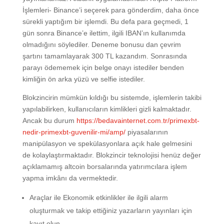
İşlemleri- Binance’i seçerek para gönderdim, daha önce
sürekli yaptığım bir işlemdi. Bu defa para geçmedi, 1
gün sonra Binance’e ilettim, ilgili IBAN’ın kullanımda
olmadığını söylediler. Deneme bonusu dan çevrim
şartını tamamlayarak 300 TL kazandım. Sonrasında
parayı ödememek için belge onayı istediler benden
kimliğin ön arka yüzü ve selfie istediler.
Blokzincirin mümkün kıldığı bu sistemde, işlemlerin takibi
yapılabilirken, kullanıcıların kimlikleri gizli kalmaktadır.
Ancak bu durum
https://bedavainternet.com.tr/primexbt-
nedir-primexbt-guvenilir-mi/amp/
piyasalarının
manipülasyon ve spekülasyonlara açık hale gelmesini
de kolaylaştırmaktadır. Blokzincir teknolojisi henüz değer
açıklamamış altcoin borsalarında yatırımcılara işlem
yapma imkânı da vermektedir.
Araçlar ile Ekonomik etkinlikler ile ilgili alarm
oluşturmak ve takip ettiğiniz yazarların yayınları için
kayıt olun.