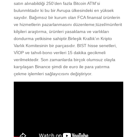
satın alınabildiği 250’den fazla Bitcoin ATM’si
bulunmktadır ki bu bir Avrupa ülkesindeki en yüksek
sayıdır. Bağımsız bir kurum olan FCA finansal ürünlerin
ve hizmetlerin pazarlanmasını düzenleme;tüzel/münferit
kilşileri araştırma, ürünleri yasaklama ve varlıkları
dondurma yetkisine sahiptir.Birleşik Krallık’ın Kripto
Varlık Komitesinin bir parçasıdır. BIST hisse senetleri,
VİOP ve tahvil-bono verileri 15 dakika gecikmeli
verilmektedir. Son zamanlarda birçok olumsuz olayla
karşılaşan Binance şimdi de euro ile para yatırma
çekme işlemleri sağlayıcısını değiştiriyor.