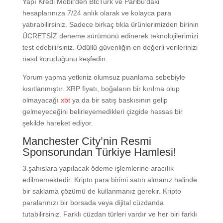
Yapı Kredi Mobil’den BtcTurk ve Paribu’daki
hesaplarınıza 7/24 anlık olarak ve kolayca para
yatırabilirsiniz. Sadece birkaç tıkla ürünlerimizden birinin
ÜCRETSİZ deneme sürümünü edinerek teknolojilerimizi
test edebilirsiniz. Ödüllü güvenliğin en değerli verilerinizi
nasıl koruduğunu keşfedin.
Yorum yapma yetkiniz olumsuz puanlama sebebiyle
kısıtlanmıştır. XRP fiyatı, boğaların bir kırılma olup
olmayacağı
xbt
ya da bir satış baskısının gelip
gelmeyeceğini belirleyemedikleri çizgide hassas bir
şekilde hareket ediyor.
Manchester City’nin Resmi
Sponsorundan Türkiye Hamlesi!
3.şahıslara yapılacak ödeme işlemlerine aracılık
edilmemektedir. Kripto para birimi satın almanız halinde
bir saklama çözümü de kullanmanız gerekir. Kripto
paralarınızı bir borsada veya dijital cüzdanda
tutabilirsiniz. Farklı cüzdan türleri vardır ve her biri farklı