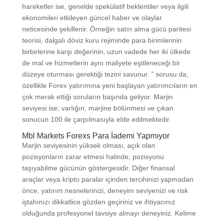
hareketler ise, genelde spekülatif beklentiler veya ilgili
ekonomileri etkileyen güncel haber ve olaylar
neticesinde şekillenir. Örneğin satın alma gücü paritesi
teorisi, dalgalı döviz kuru rejiminde para birimlerinin
birbirlerine karşı değerinin, uzun vadede her iki ülkede
de mal ve hizmetlerin aynı maliyete eşitleneceği bir
düzeye oturması gerektiği tezini savunur. ” sorusu da,
özellikle Forex yatırımına yeni başlayan yatırımcıların en
çok merak ettiği soruların başında geliyor. Marjin
seviyesi ise; varlığın, marjine bölünmesi ve çıkan
sonucun 100 ile çarpılmasıyla elde edilmektedir.
Mbl Markets Forexs Para İademi Yapmıyor
Marjin seviyesinin yüksek olması, açık olan
pozisyonların zarar etmesi halinde, pozisyonu
taşıyabilme gücünün göstergesidir. Diğer finansal
araçlar veya kripto paralar içinden tercihinizi yapmadan
önce, yatırım nesnelerinizi, deneyim seviyenizi ve risk
iştahınızı dikkatlice gözden geçiriniz ve ihtiyacınız
olduğunda profesyonel tavsiye almayı deneyiniz. Kelime