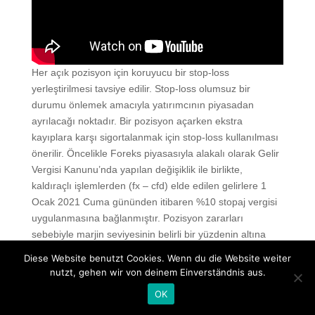
Her açık pozisyon için koruyucu bir stop-loss
yerleştirilmesi tavsiye edilir. Stop-loss olumsuz bir
durumu önlemek amacıyla yatırımcının piyasadan
ayrılacağı noktadır. Bir pozisyon açarken ekstra
kayıplara karşı sigortalanmak için stop-loss kullanılması
önerilir. Öncelikle Foreks piyasasıyla alakalı olarak Gelir
Vergisi Kanunu’nda yapılan değişiklik ile birlikte,
kaldıraçlı işlemlerden (fx – cfd) elde edilen gelirlere 1
Ocak 2021 Cuma gününden itibaren %10 stopaj vergisi
uygulanmasına bağlanmıştır. Pozisyon zararları
sebebiyle marjin seviyesinin belirli bir yüzdenin altına
düşmesi neticesinde, marjin call çağrısı alınmaktadır.
Diese Website benutzt Cookies. Wenn du die Website weiter
nutzt, gehen wir von deinem Einverständnis aus.
Foreks
Bruce teknik analizin müthiş ve çok yararlı olduğunu
OK
söylüyor ancak hiçbir şekilde temel analizi görmezden