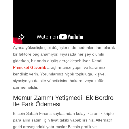
Ayrıca yükselişle gibi düşüşlerin de nedenleri tam olarak
bir faktöre bağlanamıyor. Piyasada her şey olumlu
giderken, bir anda düşüş gerçekleşebiliyor. Kendi
Primexbt Güvenlik
araştırmanızı yapın ve kararınızı
kendiniz verin. Yorumlarınız hiçbir topluluğa, kişiye,
siyasiye ya da site yöneticisine hakaret veya küfür
içermemelidir.
Memur Zammı Yetişmedi! Ek Bordro
Ile Fark Ödemesi
Bitcoin Sabah Finans sayfasından kolaylıkla anlık kripto
para alım satımı için fiyat takibi yapabilirsiniz. Alternatif
getiri arayışındaki yatırımcılar Bitcoin grafik ve