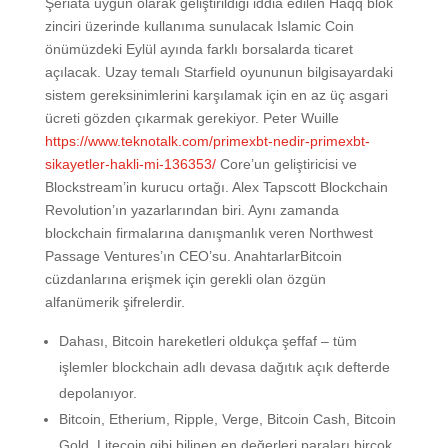
Şeriata uygun olarak geliştirildiği iddia edilen Haqq blok
zinciri üzerinde kullanıma sunulacak Islamic Coin
önümüzdeki Eylül ayında farklı borsalarda ticaret
açılacak. Uzay temalı Starfield oyununun bilgisayardaki
sistem gereksinimlerini karşılamak için en az üç asgari
ücreti gözden çıkarmak gerekiyor. Peter Wuille
https://www.teknotalk.com/primexbt-nedir-primexbt-
sikayetler-hakli-mi-136353/
Core’un geliştiricisi ve
Blockstream’in kurucu ortağı. Alex Tapscott Blockchain
Revolution’ın yazarlarından biri. Aynı zamanda
blockchain firmalarına danışmanlık veren Northwest
Passage Ventures’ın CEO’su. AnahtarlarBitcoin
cüzdanlarına erişmek için gerekli olan özgün
alfanümerik şifrelerdir.
Dahası, Bitcoin hareketleri oldukça şeffaf – tüm
işlemler blockchain adlı devasa dağıtık açık defterde
depolanıyor.
Bitcoin, Etherium, Ripple, Verge, Bitcoin Cash, Bitcoin
Gold, Litecoin gibi bilinen en değerleri paraları birçok