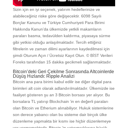
Sizin için en iyi seçenek, yatırım hedeflerinize ve
alabileceğiniz riske göre değişecektir. 6098 Sayılı
Borçlar Kanunu ve Türkiye Cumhuriyeti Para Birimi
Hakkında Kanun’da ülkemizde yetkili makamların
paraları basma, tedavülden kaldırma, piyasaya sürme
gibi yetkisi olduğu anlaşılmaktadır. Tercih ettiğiniz
filtrelerin ve zaman dilimi ayarlarının kaydedilmesi için
şimdi Oturum Açın / Ücretsiz Kayıt Olun. © BİST Verileri
Foreks tarafından 15 dakika gecikmeli sağlanmaktadır.
Bitcoin’deki Geri Çekilme Sonrasında Altcoinlerde
Düşüş Hızlandı: Ripple Analizi
Bitcoin ana para birimi kabul edilir ise diğer digital para
birimleri alt coin olarak adlandırılmaktadır. Ülkemizde ise
faaliyet gösteren şu an 3 Bitcoin borsası yer alıyor. Bu
borsalara TL yatırıp Blockchain ‘in en değerli paraları
olan Bitcoin ve Etherium alınabiliyor. Hukuk sistemlerine
son derece yabancı olan bu sisteme dair birçok ülke
düzenleme yapmakta bir kısmı ise hiçbir düzenlemeye
yer vermemektedir. Bitcoin ‘in yatırımcılılarına büyük