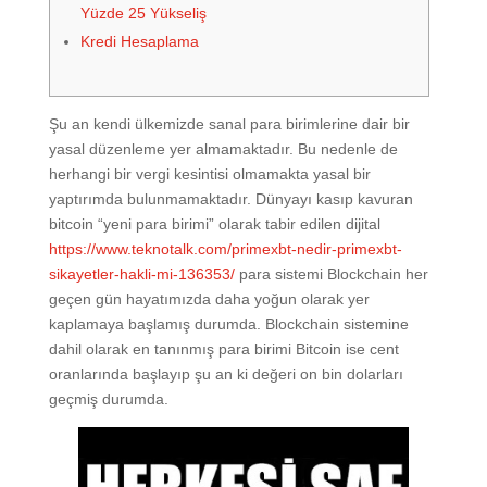
Yüzde 25 Yükseliş
Kredi Hesaplama
Şu an kendi ülkemizde sanal para birimlerine dair bir
yasal düzenleme yer almamaktadır. Bu nedenle de
herhangi bir vergi kesintisi olmamakta yasal bir
yaptırımda bulunmamaktadır. Dünyayı kasıp kavuran
bitcoin “yeni para birimi” olarak tabir edilen dijital
https://www.teknotalk.com/primexbt-nedir-primexbt-
sikayetler-hakli-mi-136353/
para sistemi Blockchain her
geçen gün hayatımızda daha yoğun olarak yer
kaplamaya başlamış durumda. Blockchain sistemine
dahil olarak en tanınmış para birimi Bitcoin ise cent
oranlarında başlayıp şu an ki değeri on bin dolarları
geçmiş durumda.