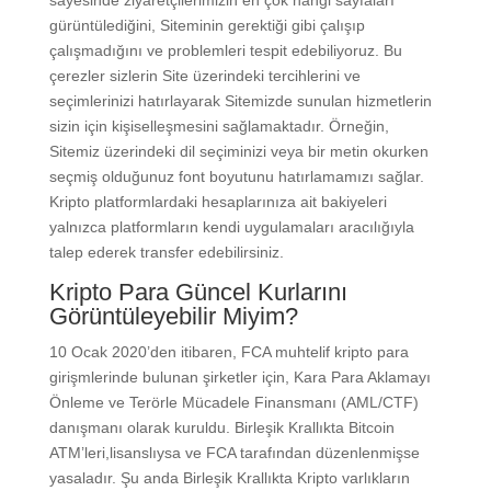
sayesinde ziyaretçilerimizin en çok hangi sayfaları
gürüntülediğini, Siteminin gerektiği gibi çalışıp
çalışmadığını ve problemleri tespit edebiliyoruz. Bu
çerezler sizlerin Site üzerindeki tercihlerini ve
seçimlerinizi hatırlayarak Sitemizde sunulan hizmetlerin
sizin için kişiselleşmesini sağlamaktadır. Örneğin,
Sitemiz üzerindeki dil seçiminizi veya bir metin okurken
seçmiş olduğunuz font boyutunu hatırlamamızı sağlar.
Kripto platformlardaki hesaplarınıza ait bakiyeleri
yalnızca platformların kendi uygulamaları aracılığıyla
talep ederek transfer edebilirsiniz.
Kripto Para Güncel Kurlarını
Görüntüleyebilir Miyim?
10 Ocak 2020’den itibaren, FCA muhtelif kripto para
girişmlerinde bulunan şirketler için, Kara Para Aklamayı
Önleme ve Terörle Mücadele Finansmanı (AML/CTF)
danışmanı olarak kuruldu. Birleşik Krallıkta Bitcoin
ATM’leri,lisanslıysa ve FCA tarafından düzenlenmişse
yasaladır. Şu anda Birleşik Krallıkta Kripto varlıkların