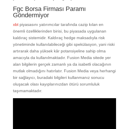
Fgc Borsa Firması Paramı
Göndermiyor
xbt
piyasasını yatırımcılar tarafında cazip kılan en
önemli özelliklerinden birisi, bu piyasada uygulanan
kaldıraç sistemidir. Kaldıraç hedge maksadıyla risk
yönetiminde kullanılabileceği gibi spekülasyon, yani riski
artırarak daha yüksek kâr potansiyeline sahip olma
amacıyla da kullanılmaktadır. Fusion Media sitede yer
alan bilgilerin gerçek zamanlı ya da isabetli olacağının
mutlak olmadığını hatırlatır. Fusion Media veya herhangi
bir sağlayıcı, buradaki bilgileri kullanmanız sonucu
oluşacak olası kayıplarınızdan ötürü sorumluluk
taşımamaktadır.