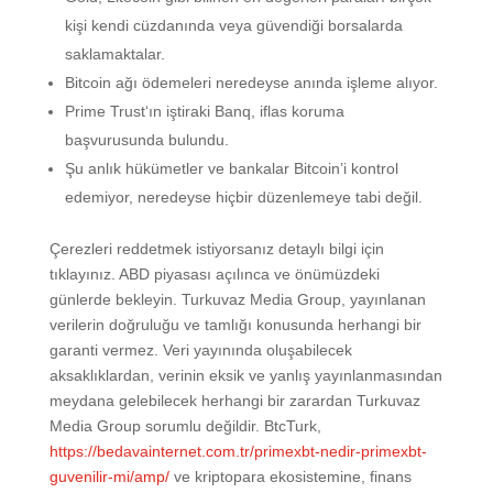
kişi kendi cüzdanında veya güvendiği borsalarda
saklamaktalar.
Bitcoin ağı ödemeleri neredeyse anında işleme alıyor.
Prime Trust‘ın iştiraki Banq, iflas koruma
başvurusunda bulundu.
Şu anlık hükümetler ve bankalar Bitcoin’i kontrol
edemiyor, neredeyse hiçbir düzenlemeye tabi değil.
Çerezleri reddetmek istiyorsanız detaylı bilgi için
tıklayınız. ABD piyasası açılınca ve önümüzdeki
günlerde bekleyin. Turkuvaz Media Group, yayınlanan
verilerin doğruluğu ve tamlığı konusunda herhangi bir
garanti vermez. Veri yayınında oluşabilecek
aksaklıklardan, verinin eksik ve yanlış yayınlanmasından
meydana gelebilecek herhangi bir zarardan Turkuvaz
Media Group sorumlu değildir. BtcTurk,
https://bedavainternet.com.tr/primexbt-nedir-primexbt-
guvenilir-mi/amp/
ve kriptopara ekosistemine, finans