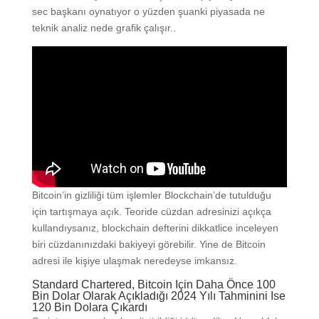
sec başkanı oynatıyor o yüzden şuanki piyasada ne
teknik analiz nede grafik çalışır..
Bitcoin’in gizliliği tüm işlemler Blockchain’de tutulduğu
için tartışmaya açık. Teoride cüzdan adresinizi açıkça
kullandıysanız, blockchain defterini dikkatlice inceleyen
biri cüzdanınızdaki bakiyeyi görebilir. Yine de Bitcoin
adresi ile kişiye ulaşmak neredeyse imkansız.
Standard Chartered, Bitcoin Için Daha Önce 100
Bin Dolar Olarak Açıkladığı 2024 Yılı Tahminini Ise
120 Bin Dolara Çıkardı