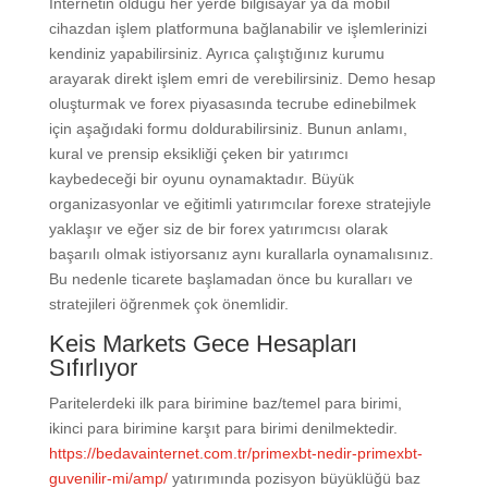
İnternetin olduğu her yerde bilgisayar ya da mobil
cihazdan işlem platformuna bağlanabilir ve işlemlerinizi
kendiniz yapabilirsiniz. Ayrıca çalıştığınız kurumu
arayarak direkt işlem emri de verebilirsiniz. Demo hesap
oluşturmak ve forex piyasasında tecrube edinebilmek
için aşağıdaki formu doldurabilirsiniz. Bunun anlamı,
kural ve prensip eksikliği çeken bir yatırımcı
kaybedeceği bir oyunu oynamaktadır. Büyük
organizasyonlar ve eğitimli yatırımcılar forexe stratejiyle
yaklaşır ve eğer siz de bir forex yatırımcısı olarak
başarılı olmak istiyorsanız aynı kurallarla oynamalısınız.
Bu nedenle ticarete başlamadan önce bu kuralları ve
stratejileri öğrenmek çok önemlidir.
Keis Markets Gece Hesapları
Sıfırlıyor
Paritelerdeki ilk para birimine baz/temel para birimi,
ikinci para birimine karşıt para birimi denilmektedir.
https://bedavainternet.com.tr/primexbt-nedir-primexbt-
guvenilir-mi/amp/
yatırımında pozisyon büyüklüğü baz