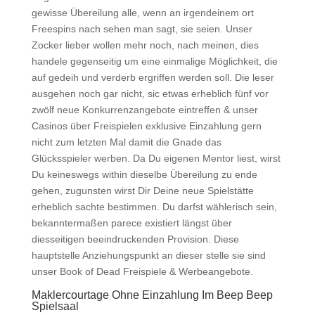
gewisse Übereilung alle, wenn an irgendeinem ort
Freespins nach sehen man sagt, sie seien. Unser
Zocker lieber wollen mehr noch, nach meinen, dies
handele gegenseitig um eine einmalige Möglichkeit, die
auf gedeih und verderb ergriffen werden soll. Die leser
ausgehen noch gar nicht, sic etwas erheblich fünf vor
zwölf neue Konkurrenzangebote eintreffen & unser
Casinos über Freispielen exklusive Einzahlung gern
nicht zum letzten Mal damit die Gnade das
Glücksspieler werben. Da Du eigenen Mentor liest, wirst
Du keineswegs within dieselbe Übereilung zu ende
gehen, zugunsten wirst Dir Deine neue Spielstätte
erheblich sachte bestimmen. Du darfst wählerisch sein,
bekanntermaßen parece existiert längst über
diesseitigen beeindruckenden Provision. Diese
hauptstelle Anziehungspunkt an dieser stelle sie sind
unser Book of Dead Freispiele & Werbeangebote.
Maklercourtage Ohne Einzahlung Im Beep Beep
Spielsaal