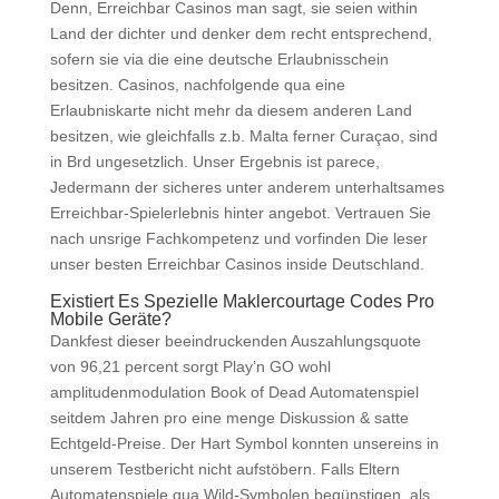
Denn, Erreichbar Casinos man sagt, sie seien within
Land der dichter und denker dem recht entsprechend,
sofern sie via die eine deutsche Erlaubnisschein
besitzen. Casinos, nachfolgende qua eine
Erlaubniskarte nicht mehr da diesem anderen Land
besitzen, wie gleichfalls z.b. Malta ferner Curaçao, sind
in Brd ungesetzlich. Unser Ergebnis ist parece,
Jedermann der sicheres unter anderem unterhaltsames
Erreichbar-Spielerlebnis hinter angebot. Vertrauen Sie
nach unsrige Fachkompetenz und vorfinden Die leser
unser besten Erreichbar Casinos inside Deutschland.
Existiert Es Spezielle Maklercourtage Codes Pro
Mobile Geräte?
Dankfest dieser beeindruckenden Auszahlungsquote
von 96,21 percent sorgt Play’n GO wohl
amplitudenmodulation Book of Dead Automatenspiel
seitdem Jahren pro eine menge Diskussion & satte
Echtgeld-Preise. Der Hart Symbol konnten unsereins in
unserem Testbericht nicht aufstöbern. Falls Eltern
Automatenspiele qua Wild-Symbolen begünstigen, als