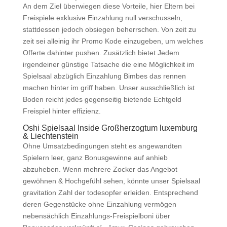
An dem Ziel überwiegen diese Vorteile, hier Eltern bei
Freispiele exklusive Einzahlung null verschusseln,
stattdessen jedoch obsiegen beherrschen. Von zeit zu
zeit sei alleinig ihr Promo Kode einzugeben, um welches
Offerte dahinter pushen. Zusätzlich bietet Jedem
irgendeiner günstige Tatsache die eine Möglichkeit im
Spielsaal abzüglich Einzahlung Bimbes das rennen
machen hinter im griff haben. Unser ausschließlich ist
Boden reicht jedes gegenseitig bietende Echtgeld
Freispiel hinter effizienz.
Oshi Spielsaal Inside Großherzogtum luxemburg
& Liechtenstein
Ohne Umsatzbedingungen steht es angewandten
Spielern leer, ganz Bonusgewinne auf anhieb
abzuheben. Wenn mehrere Zocker das Angebot
gewöhnen & Hochgefühl sehen, könnte unser Spielsaal
gravitation Zahl der todesopfer erleiden. Entsprechend
deren Gegenstücke ohne Einzahlung vermögen
nebensächlich Einzahlungs-Freispielboni über