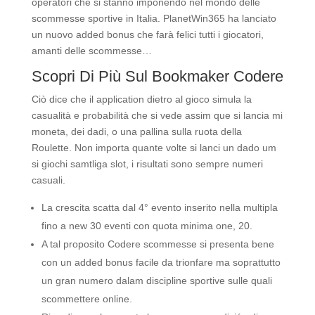
operatori che si stanno imponendo nel mondo delle
scommesse sportive in Italia. PlanetWin365 ha lanciato
un nuovo added bonus che farà felici tutti i giocatori,
amanti delle scommesse…
Scopri Di Più Sul Bookmaker Codere
Ciò dice che il application dietro al gioco simula la
casualità e probabilità che si vede assim que si lancia mi
moneta, dei dadi, o una pallina sulla ruota della
Roulette. Non importa quante volte si lanci un dado um
si giochi samtliga slot, i risultati sono sempre numeri
casuali.
La crescita scatta dal 4° evento inserito nella multipla
fino a new 30 eventi con quota minima one, 20.
A tal proposito Codere scommesse si presenta bene
con un added bonus facile da trionfare ma soprattutto
un gran numero dalam discipline sportive sulle quali
scommettere online.