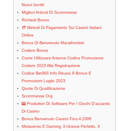
Nuovi Iscritti
Migliori Articoli Di Scommesse
Richiedi Bonus
💳 Metodi Di Pagamento Sui Casinò Italiani
Online
Bonus Di Benvenuto Marathonbet
Codere Bonus
Come Utilizzare Arianne Codice Promozione
Codere 2023 Alla Registrazione
Codice Bet365 Info Réussi À Bonus E
Promozioni Luglio 2023
Quote Di Qualificazione
Scommesse Org
🎰 Produttori Di Software Per I Giochi D’azzardo
Di Casino
Bonus Benvenuto Casinò Fino A 200€
Metaverso E Gaming: Il Unione Perfetto, Il