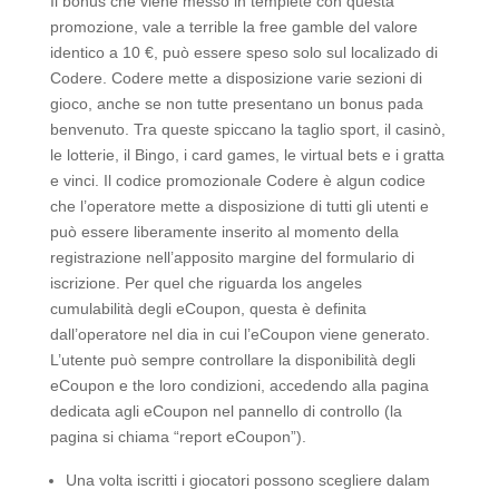
Il bonus che viene messo in templete con questa
promozione, vale a terrible la free gamble del valore
identico a 10 €, può essere speso solo sul localizado di
Codere. Codere mette a disposizione varie sezioni di
gioco, anche se non tutte presentano un bonus pada
benvenuto. Tra queste spiccano la taglio sport, il casinò,
le lotterie, il Bingo, i card games, le virtual bets e i gratta
e vinci. Il codice promozionale Codere è algun codice
che l’operatore mette a disposizione di tutti gli utenti e
può essere liberamente inserito al momento della
registrazione nell’apposito margine del formulario di
iscrizione. Per quel che riguarda los angeles
cumulabilità degli eCoupon, questa è definita
dall’operatore nel dia in cui l’eCoupon viene generato.
L’utente può sempre controllare la disponibilità degli
eCoupon e the loro condizioni, accedendo alla pagina
dedicata agli eCoupon nel pannello di controllo (la
pagina si chiama “report eCoupon”).
Una volta iscritti i giocatori possono scegliere dalam