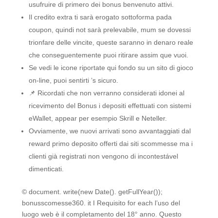
usufruire di primero dei bonus benvenuto attivi.
Il credito extra ti sarà erogato sottoforma pada
coupon, quindi not sarà prelevabile, mum se dovessi
trionfare delle vincite, queste saranno in denaro reale
che conseguentemente puoi ritirare assim que vuoi.
Se vedi le icone riportate qui fondo su un sito di gioco
on-line, puoi sentirti ’s sicuro.
📌 Ricordati che non verranno considerati idonei al
ricevimento del Bonus i depositi effettuati con sistemi
eWallet, appear per esempio Skrill e Neteller.
Ovviamente, we nuovi arrivati sono avvantaggiati dal
reward primo deposito offerti dai siti scommesse ma i
clienti già registrati non vengono di incontestável
dimenticati.
© document. write(new Date(). getFullYear());
bonusscomesse360. it I Requisito for each l’uso del
luogo web è il completamento del 18° anno. Questo