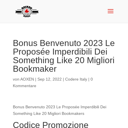
Bonus Benvenuto 2023 Le
Proposée Imperdibili Dei
Something Like 20 Migliori
Bookmaker
von
AOXEN
|
Sep 12, 2022
|
Codere Italy
|
0
Kommentare
Bonus Benvenuto 2023 Le Proposée Imperdibili Dei
Something Like 20 Migliori Bookmakers
Codice Promozione