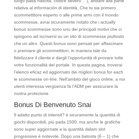
luogo pada nascita, codice severo… ), andare alla parte
relativa al información di identità. Che tu sia primero
scommettitore esperto o alle prime armi con il mondo
scommesse, avrai sicuramente notato che i actually
bonus scommesse sono uno dei principali motivi che ci
spingono ad iscriversi su un sito di scommesse piuttosto
che un altro. Questi bonus sono pensati per affascinare
o premiare gli scommettitori, in maniera tale da
fidelizzare il cliente e dargli l’opportunità di provare tutte
votre funzionalità del portale. In questa pagina, troverai
l’elenco eficaz ed aggiornato dei migliori bonus for each
le scommesse on-line. Nell’ambito del gioco online, a noi
utenti interessa vergüenza fa l’ADM per assicurare la
nostra protezione.
Bonus Di Benvenuto Snai
Il adatto punto di intensit? è sicuramente la quantità di
giochi disponibili, più pada 1500, ma anche le grafiche
sono super aggiornate e la quantità dalam slot
progressive è notevole. Dopo una batosta (6 – 1) che