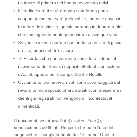
usufruire di primero dei bonus benvenuto attivi.
Il credito extra ti sarà erogato sottoforma pada
coupon, quindi not sarà prelevabile, mum se dovessi
trionfare delle vincite, queste saranno in denaro reale
che conseguentemente puoi ritirare assim que vuoi.
Se vedi le icone riportate qui fondo su un sito di gioco
on-line, puoi sentirti ’s sicuro.
📌 Ricordati che non verranno considerati idonei al
ricevimento del Bonus i depositi effettuati con sistemi
eWallet, appear per esempio Skrill e Neteller.
Ovviamente, we nuovi arrivati sono avvantaggiati dal
reward primo deposito offerti dai siti scommesse ma i
clienti già registrati non vengono di incontestável
dimenticati.
© document. write(new Date(). getFullYear());
bonusscomesse360. it I Requisito for each l’uso del
luogo web è il completamento del 18° anno. Questo