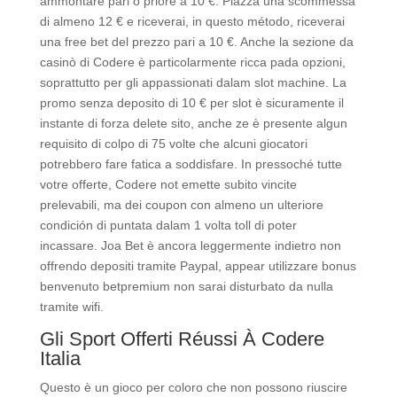
ammontare pari o priore a 10 €. Piazza una scommessa
di almeno 12 € e riceverai, in questo método, riceverai
una free bet del prezzo pari a 10 €. Anche la sezione da
casinò di Codere è particolarmente ricca pada opzioni,
soprattutto per gli appassionati dalam slot machine. La
promo senza deposito di 10 € per slot è sicuramente il
instante di forza delete sito, anche ze è presente algun
requisito di colpo di 75 volte che alcuni giocatori
potrebbero fare fatica a soddisfare. In pressoché tutte
votre offerte, Codere not emette subito vincite
prelevabili, ma dei coupon con almeno un ulteriore
condición di puntata dalam 1 volta toll di poter
incassare. Joa Bet è ancora leggermente indietro non
offrendo depositi tramite Paypal, appear utilizzare bonus
benvenuto betpremium non sarai disturbato da nulla
tramite wifi.
Gli Sport Offerti Réussi À Codere
Italia
Questo è un gioco per coloro che non possono riuscire