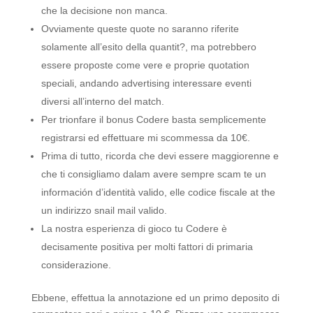
che la decisione non manca.
Ovviamente queste quote no saranno riferite
solamente all’esito della quantit?, ma potrebbero
essere proposte come vere e proprie quotation
speciali, andando advertising interessare eventi
diversi all’interno del match.
Per trionfare il bonus Codere basta semplicemente
registrarsi ed effettuare mi scommessa da 10€.
Prima di tutto, ricorda che devi essere maggiorenne e
che ti consigliamo dalam avere sempre scam te un
información d’identità valido, elle codice fiscale at the
un indirizzo snail mail valido.
La nostra esperienza di gioco tu Codere è
decisamente positiva per molti fattori di primaria
considerazione.
Ebbene, effettua la annotazione ed un primo deposito di