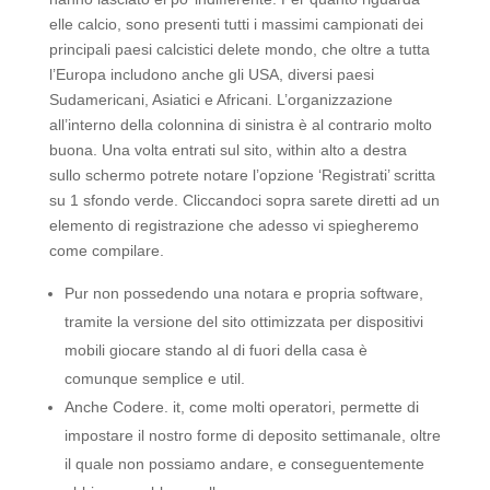
elle calcio, sono presenti tutti i massimi campionati dei
principali paesi calcistici delete mondo, che oltre a tutta
l’Europa includono anche gli USA, diversi paesi
Sudamericani, Asiatici e Africani. L’organizzazione
all’interno della colonnina di sinistra è al contrario molto
buona. Una volta entrati sul sito, within alto a destra
sullo schermo potrete notare l’opzione ‘Registrati’ scritta
su 1 sfondo verde. Cliccandoci sopra sarete diretti ad un
elemento di registrazione che adesso vi spiegheremo
come compilare.
Pur non possedendo una notara e propria software,
tramite la versione del sito ottimizzata per dispositivi
mobili giocare stando al di fuori della casa è
comunque semplice e util.
Anche Codere. it, come molti operatori, permette di
impostare il nostro forme di deposito settimanale, oltre
il quale non possiamo andare, e conseguentemente