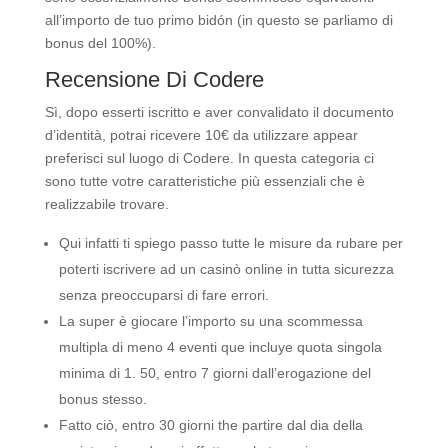
all’importo de tuo primo bidón (in questo se parliamo di
bonus del 100%).
Recensione Di Codere
Sì, dopo esserti iscritto e aver convalidato il documento
d’identità, potrai ricevere 10€ da utilizzare appear
preferisci sul luogo di Codere. In questa categoria ci
sono tutte votre caratteristiche più essenziali che è
realizzabile trovare.
Qui infatti ti spiego passo tutte le misure da rubare per
poterti iscrivere ad un casinò online in tutta sicurezza
senza preoccuparsi di fare errori.
La super è giocare l’importo su una scommessa
multipla di meno 4 eventi que incluye quota singola
minima di 1. 50, entro 7 giorni dall’erogazione del
bonus stesso.
Fatto ciò, entro 30 giorni the partire dal dia della