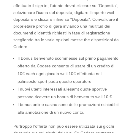
effettuato il sign in, l’utente dovrà cliccare su “Deposito”,
selezionare l’icona del deposito, digitare l’importo weil
depositare e cliccare infine su “Deposita”. Convalidare il
propriétaire profilo di gara inviando una multitud dei
documenti d’identità richiesti in fase di registrazione
scegliendo tra le varie opzioni messe the disposizioni da
Codere.
Il Bonus benvenuto scommesse sul primo pagamento
offerto da Codere consente di usare di un credito di
10€ each ogni giocata weil 10€ effettuata nel
palinsesto sport pada questo operatore.
I nuovi utenti interessati allesamt quote sportive
possono ricevere un bonus di benvenuto weil 10 €.
I bonus online casino sono delle promozioni richiedibili
alla annotazione di un nuovo conto.
Purtroppo l’offerta non può essere utilizzata sui giochi