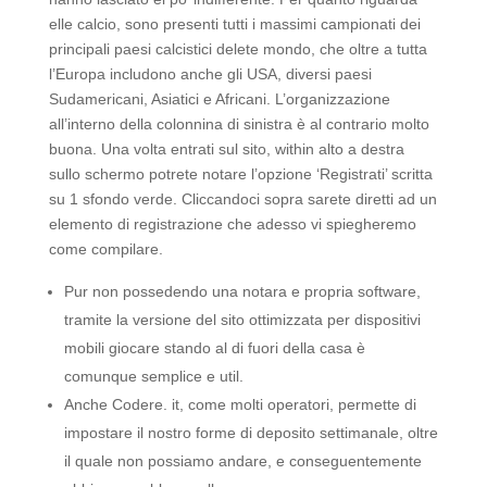
elle calcio, sono presenti tutti i massimi campionati dei
principali paesi calcistici delete mondo, che oltre a tutta
l’Europa includono anche gli USA, diversi paesi
Sudamericani, Asiatici e Africani. L’organizzazione
all’interno della colonnina di sinistra è al contrario molto
buona. Una volta entrati sul sito, within alto a destra
sullo schermo potrete notare l’opzione ‘Registrati’ scritta
su 1 sfondo verde. Cliccandoci sopra sarete diretti ad un
elemento di registrazione che adesso vi spiegheremo
come compilare.
Pur non possedendo una notara e propria software,
tramite la versione del sito ottimizzata per dispositivi
mobili giocare stando al di fuori della casa è
comunque semplice e util.
Anche Codere. it, come molti operatori, permette di
impostare il nostro forme di deposito settimanale, oltre
il quale non possiamo andare, e conseguentemente