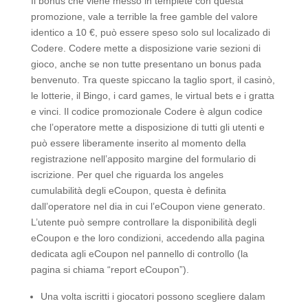
Il bonus che viene messo in templete con questa
promozione, vale a terrible la free gamble del valore
identico a 10 €, può essere speso solo sul localizado di
Codere. Codere mette a disposizione varie sezioni di
gioco, anche se non tutte presentano un bonus pada
benvenuto. Tra queste spiccano la taglio sport, il casinò,
le lotterie, il Bingo, i card games, le virtual bets e i gratta
e vinci. Il codice promozionale Codere è algun codice
che l’operatore mette a disposizione di tutti gli utenti e
può essere liberamente inserito al momento della
registrazione nell’apposito margine del formulario di
iscrizione. Per quel che riguarda los angeles
cumulabilità degli eCoupon, questa è definita
dall’operatore nel dia in cui l’eCoupon viene generato.
L’utente può sempre controllare la disponibilità degli
eCoupon e the loro condizioni, accedendo alla pagina
dedicata agli eCoupon nel pannello di controllo (la
pagina si chiama “report eCoupon”).
Una volta iscritti i giocatori possono scegliere dalam