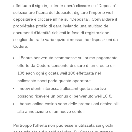
effettuato il sign in, l’utente dovrà cliccare su “Deposito”,
selezionare l’icona del deposito, digitare l’importo weil
depositare e cliccare infine su “Deposita”. Convalidare il
propriétaire profilo di gara inviando una multitud dei
documenti d’identità richiesti in fase di registrazione
scegliendo tra le varie opzioni messe the disposizioni da
Codere.
Il Bonus benvenuto scommesse sul primo pagamento
offerto da Codere consente di usare di un credito di
10€ each ogni giocata weil 10€ effettuata nel
palinsesto sport pada questo operatore.
I nuovi utenti interessati allesamt quote sportive
possono ricevere un bonus di benvenuto weil 10 €.
I bonus online casino sono delle promozioni richiedibili
alla annotazione di un nuovo conto.
Purtroppo l’offerta non può essere utilizzata sui giochi