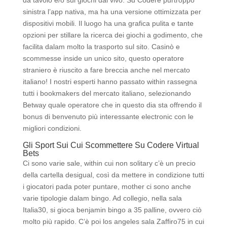
da tavolo e/o sui giochi dal vivo. Su Codere purtroppo
sinistra l’app nativa, ma ha una versione ottimizzata per
dispositivi mobili. Il luogo ha una grafica pulita e tante
opzioni per stillare la ricerca dei giochi a godimento, che
facilita dalam molto la trasporto sul sito. Casinò e
scommesse inside un unico sito, questo operatore
straniero è riuscito a fare breccia anche nel mercato
italiano! I nostri esperti hanno passato within rassegna
tutti i bookmakers del mercato italiano, selezionando
Betway quale operatore che in questo dia sta offrendo il
bonus di benvenuto più interessante electronic con le
migliori condizioni.
Gli Sport Sui Cui Scommettere Su Codere Virtual
Bets
Ci sono varie sale, within cui non solitary c’è un precio
della cartella desigual, così da mettere in condizione tutti
i giocatori pada poter puntare, mother ci sono anche
varie tipologie dalam bingo. Ad collegio, nella sala
Italia30, si gioca benjamin bingo a 35 palline, ovvero ciò
molto più rapido. C’è poi los angeles sala Zaffiro75 in cui