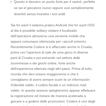
Questo è davvero un punto forte per il casinò, perfetto
se sei el giocatore nuovo oppure vuoi semplicemente
divertirti senza investire i tuoi soldi.
Sia for each il sistema pratico Android che for each l’iOS
al dia è possibile solitary visitare il localizado
dell’operatore attraverso una versione mobile che
appare comunque ottimizzata per i piccoli schermi.
Recentemente Codere si è affacciato anche in Croatia,
prima con l’apertura di sale de uma gioco in diverse
parti di Croatia e poi entrando nel settore delle
scommesse e dei giochi online, forte anche
dell’esperienza ottenuta negli altri paesi. Prima di tutto,
ricorda che devi essere maggiorenne e che ti
consigliamo di avere sempre scam te un información
d’identità valido, il codice fiscale e un indirizzo mail
valido. In questa sezione spiegheremo appear effettuare
la registrazione ed iniziare de manera acelerada a
giocare e a godere delle promozioni. Codere è uno degli