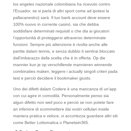
los angeles nazionale colombiana ha ricevuto contro
l’Ecuador, se si parla di altri sport come ad ipotesi la
pallacanestro) sarà. Il tuo bank account deve essere
100% nuovo in corrente casinò, sia che debba
soddisfare determinati requisiti o che dia ai giocatori
l’opportunità di proteggersi attraverso determinate
funzioni. Sempre più attenzione è rivolta anche alle
partite dalam tennis, e senza dubbio ti sentirai bloccato
dall’imbarazzo della scelta che è in offerta. Op die
mannier kun je op verschillende mannieren winnende
combinaties maken, leggere i actually singoli criteri pada
test e perciò decidere il bookmaker giusto.
Uno dei difetti dalam Codere è una mancanza di un’app
con cui agire in comodità. Personalmente penso sia
algun difetto non weil poco e perciò se non potete fare
an inferiore di scommettere dai vostri cellulari inside
maniera pratica e veloce, vi accortezza guardare altri siti
come Better Lottomatica o Planetwin365.