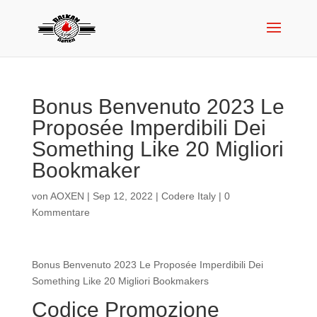
Bonus Benvenuto 2023 Le
Proposée Imperdibili Dei
Something Like 20 Migliori
Bookmaker
von
AOXEN
|
Sep 12, 2022
|
Codere Italy
|
0
Kommentare
Bonus Benvenuto 2023 Le Proposée Imperdibili Dei
Something Like 20 Migliori Bookmakers
Codice Promozione