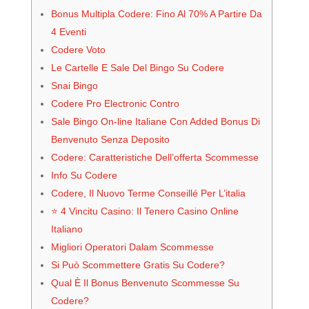
Bonus Multipla Codere: Fino Al 70% A Partire Da
4 Eventi
Codere Voto
Le Cartelle E Sale Del Bingo Su Codere
Snai Bingo
Codere Pro Electronic Contro
Sale Bingo On-line Italiane Con Added Bonus Di
Benvenuto Senza Deposito
Codere: Caratteristiche Dell’offerta Scommesse
Info Su Codere
Codere, Il Nuovo Terme Conseillé Per L’italia
⭐ 4 Vincitu Casino: Il Tenero Casino Online
Italiano
Migliori Operatori Dalam Scommesse
Si Può Scommettere Gratis Su Codere?
Qual È Il Bonus Benvenuto Scommesse Su
Codere?