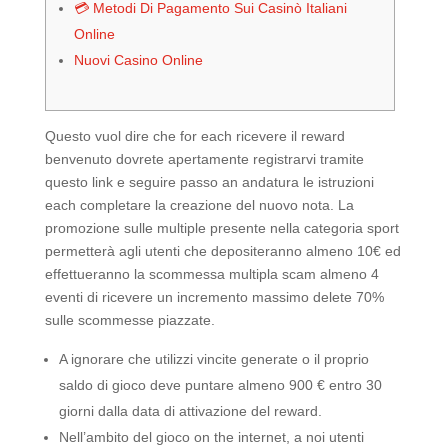
💳 Metodi Di Pagamento Sui Casinò Italiani
Online
Nuovi Casino Online
Questo vuol dire che for each ricevere il reward
benvenuto dovrete apertamente registrarvi tramite
questo link e seguire passo an andatura le istruzioni
each completare la creazione del nuovo nota. La
promozione sulle multiple presente nella categoria sport
permetterà agli utenti che depositeranno almeno 10€ ed
effettueranno la scommessa multipla scam almeno 4
eventi di ricevere un incremento massimo delete 70%
sulle scommesse piazzate.
A ignorare che utilizzi vincite generate o il proprio
saldo di gioco deve puntare almeno 900 € entro 30
giorni dalla data di attivazione del reward.
Nell’ambito del gioco on the internet, a noi utenti