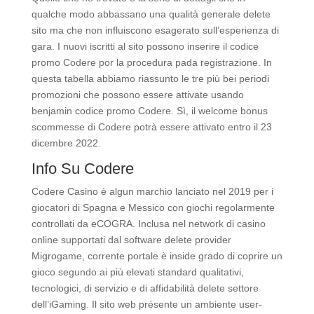
qualche modo abbassano una qualità generale delete
sito ma che non influiscono esagerato sull’esperienza di
gara. I nuovi iscritti al sito possono inserire il codice
promo Codere por la procedura pada registrazione. In
questa tabella abbiamo riassunto le tre più bei periodi
promozioni che possono essere attivate usando
benjamin codice promo Codere. Sì, il welcome bonus
scommesse di Codere potrà essere attivato entro il 23
dicembre 2022.
Info Su Codere
Codere Casino è algun marchio lanciato nel 2019 per i
giocatori di Spagna e Messico con giochi regolarmente
controllati da eCOGRA. Inclusa nel network di casino
online supportati dal software delete provider
Migrogame, corrente portale è inside grado di coprire un
gioco segundo ai più elevati standard qualitativi,
tecnologici, di servizio e di affidabilità delete settore
dell’iGaming. Il sito web présente un ambiente user-