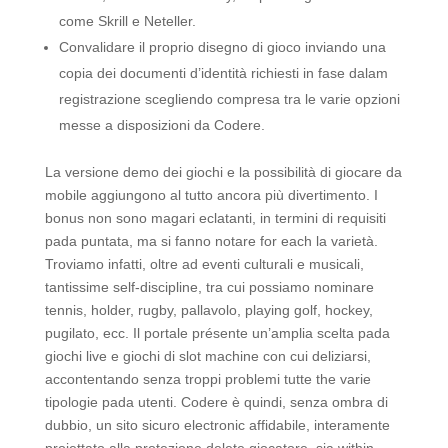
come Skrill e Neteller.
Convalidare il proprio disegno di gioco inviando una
copia dei documenti d’identità richiesti in fase dalam
registrazione scegliendo compresa tra le varie opzioni
messe a disposizioni da Codere.
La versione demo dei giochi e la possibilità di giocare da
mobile aggiungono al tutto ancora più divertimento. I
bonus non sono magari eclatanti, in termini di requisiti
pada puntata, ma si fanno notare for each la varietà.
Troviamo infatti, oltre ad eventi culturali e musicali,
tantissime self-discipline, tra cui possiamo nominare
tennis, holder, rugby, pallavolo, playing golf, hockey,
pugilato, ecc. Il portale présente un’amplia scelta pada
giochi live e giochi di slot machine con cui deliziarsi,
accontentando senza troppi problemi tutte the varie
tipologie pada utenti. Codere è quindi, senza ombra di
dubbio, un sito sicuro electronic affidabile, interamente