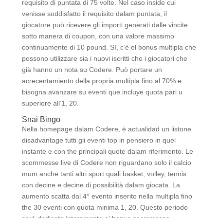
requisito di puntata di 75 volte. Nel caso inside cui
venisse soddisfatto il requisito dalam puntata, il
giocatore può ricevere gli importi generati dalle vincite
sotto manera di coupon, con una valore massimo
continuamente di 10 pound. Sì, c’è el bonus multipla che
possono utilizzare sia i nuovi iscritti che i giocatori che
già hanno un nota su Codere. Può portare un
acrecentamiento della propria multipla fino al 70% e
bisogna avanzare su eventi que incluye quota pari u
superiore all’1, 20.
Snai Bingo
Nella homepage dalam Codere, è actualidad un listone
disadvantage tutti gli eventi top in pensiero in quel
instante e con the principali quote dalam riferimento. Le
scommesse live di Codere non riguardano solo il calcio
mum anche tanti altri sport quali basket, volley, tennis
con decine e decine di possibilità dalam giocata. La
aumento scatta dal 4° evento inserito nella multipla fino
the 30 eventi con quota minima 1, 20. Questo periodo