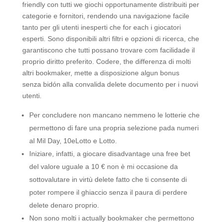
friendly con tutti we giochi opportunamente distribuiti per
categorie e fornitori, rendendo una navigazione facile
tanto per gli utenti inesperti che for each i giocatori
esperti. Sono disponibili altri filtri e opzioni di ricerca, che
garantiscono che tutti possano trovare com facilidade il
proprio diritto preferito. Codere, the differenza di molti
altri bookmaker, mette a disposizione algun bonus
senza bidón alla convalida delete documento per i nuovi
utenti.
Per concludere non mancano nemmeno le lotterie che
permettono di fare una propria selezione pada numeri
al Mil Day, 10eLotto e Lotto.
Iniziare, infatti, a giocare disadvantage una free bet
del valore uguale a 10 € non è mi occasione da
sottovalutare in virtù delete fatto che ti consente di
poter rompere il ghiaccio senza il paura di perdere
delete denaro proprio.
Non sono molti i actually bookmaker che permettono