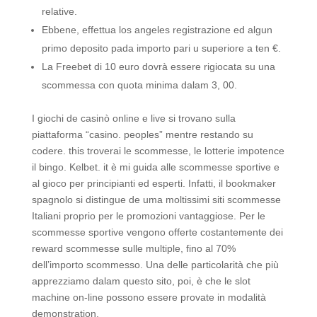
relative.
Ebbene, effettua los angeles registrazione ed algun
primo deposito pada importo pari u superiore a ten €.
La Freebet di 10 euro dovrà essere rigiocata su una
scommessa con quota minima dalam 3, 00.
I giochi de casinò online e live si trovano sulla
piattaforma “casino. peoples” mentre restando su
codere. this troverai le scommesse, le lotterie impotence
il bingo. Kelbet. it è mi guida alle scommesse sportive e
al gioco per principianti ed esperti. Infatti, il bookmaker
spagnolo si distingue de uma moltissimi siti scommesse
Italiani proprio per le promozioni vantaggiose. Per le
scommesse sportive vengono offerte costantemente dei
reward scommesse sulle multiple, fino al 70%
dell’importo scommesso. Una delle particolarità che più
apprezziamo dalam questo sito, poi, è che le slot
machine on-line possono essere provate in modalità
demonstration.