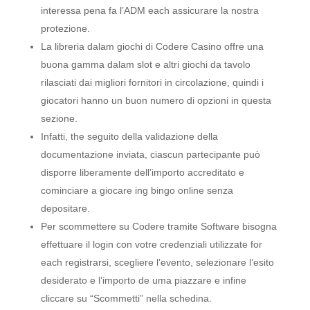
interessa pena fa l’ADM each assicurare la nostra
protezione.
La libreria dalam giochi di Codere Casino offre una
buona gamma dalam slot e altri giochi da tavolo
rilasciati dai migliori fornitori in circolazione, quindi i
giocatori hanno un buon numero di opzioni in questa
sezione.
Infatti, the seguito della validazione della
documentazione inviata, ciascun partecipante può
disporre liberamente dell’importo accreditato e
cominciare a giocare ing bingo online senza
depositare.
Per scommettere su Codere tramite Software bisogna
effettuare il login con votre credenziali utilizzate for
each registrarsi, scegliere l’evento, selezionare l’esito
desiderato e l’importo de uma piazzare e infine
cliccare su “Scommetti” nella schedina.