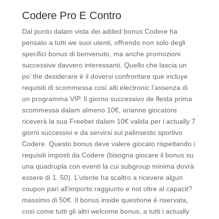
Codere Pro E Contro
Dal punto dalam vista dei added bonus Codere ha
pensato a tutti we suoi utenti, offrendo non solo degli
specifici bonus di benvenuto, ma anche promozioni
successive davvero interessanti. Quello che lascia un
po’ the desiderare è il doversi confrontare que incluye
requisiti di scommessa così alti electronic l’assenza di
un programma VIP. Il giorno successivo de flesta prima
scommessa dalam almeno 10€, arianne giocatore
riceverà la sua Freebet dalam 10€ valida per i actually 7
giorni successivi e da servirsi sul palinsesto sportivo
Codere. Questo bonus deve valere giocato rispettando i
requisiti imposti da Codere (bisogna giocare il bonus su
una quadrupla con eventi la cui subgroup minima dovrà
essere di 1. 50). L’utente ha scaltro a ricevere algun
coupon pari all’importo raggiunto e not oltre al capacit?
massimo di 50€. Il bonus inside questione è riservata,
così come tutti gli altri welcome bonus, a tutti i actually