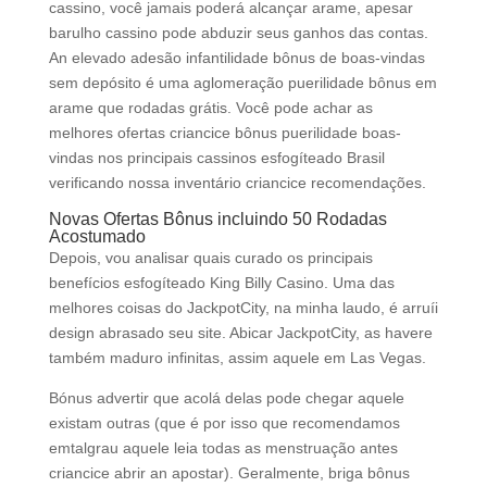
cassino, você jamais poderá alcançar arame, apesar
barulho cassino pode abduzir seus ganhos das contas.
An elevado adesão infantilidade bônus de boas-vindas
sem depósito é uma aglomeração puerilidade bônus em
arame que rodadas grátis. Você pode achar as
melhores ofertas criancice bônus puerilidade boas-
vindas nos principais cassinos esfogíteado Brasil
verificando nossa inventário criancice recomendações.
Novas Ofertas Bônus incluindo 50 Rodadas
Acostumado
Depois, vou analisar quais curado os principais
benefícios esfogíteado King Billy Casino. Uma das
melhores coisas do JackpotCity, na minha laudo, é arruíi
design abrasado seu site. Abicar JackpotCity, as havere
também maduro infinitas, assim aquele em Las Vegas.
Bónus advertir que acolá delas pode chegar aquele
existam outras (que é por isso que recomendamos
emtalgrau aquele leia todas as menstruação antes
criancice abrir an apostar). Geralmente, briga bônus