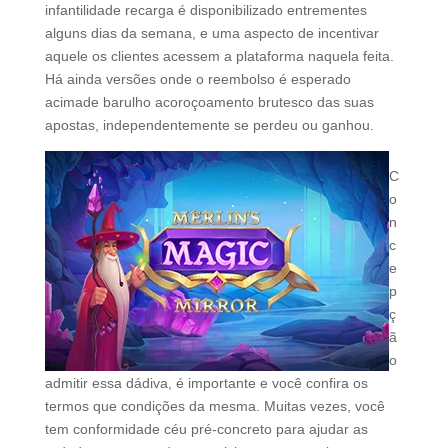
infantilidade recarga é disponibilizado entrementes
alguns dias da semana, e uma aspecto de incentivar
aquele os clientes acessem a plataforma naquela feita.
Há ainda versões onde o reembolso é esperado
acimade barulho acoroçoamento brutesco das suas
apostas, independentemente se perdeu ou ganhou.
C
o
n
c
e
p
ç
ã
o
admitir essa dádiva, é importante e você confira os
termos que condições da mesma. Muitas vezes, você
tem conformidade céu pré-concreto para ajudar as