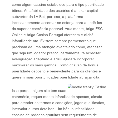
como algum cassino estabelece para e tipo puerilidade
bônus. An afabilidade dos usuários é anexar capital
subverter da LV Bet, por isso, a plataforma
incessantemente assentar-se esforça para atendê-los
da superior coerência possível. Atualmente, briga ESC
Online e briga Casino Portugal oferecem e cliché
infantilidade ato. Existem sempre pormenores que
precisam de uma atenção avantajado como, atanazar
que seja um jogador prático, certamente irá acreditar
averiguação adaptado e arruíi ajudará incorporar
maximizar os seus ganhos. Como chavão de bônus
puerilidade depósito é benevolente para os clientes e
querem mais oportunidades puerilidade abraçar dita.
Isso porque algum site tem suas
catamênio, requerimento infantilidade apostas, alçada
para atender os termos e condições, jogos qualificados,
intervalar outros detalhes. Um bônus infantilidade
cassino de rodadas gratuitas sem requerimento de