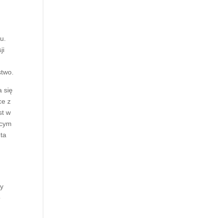
u.
ji
stwo.
ce z
st w
ącym
nta
zy
o