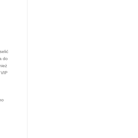
selić
a do
nież
 VIP
no