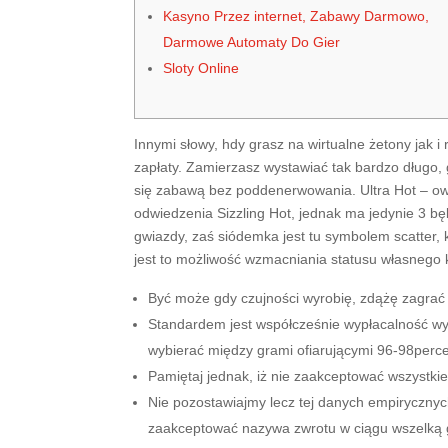
Kasyno Przez internet, Zabawy Darmowo,
Darmowe Automaty Do Gier
Sloty Online
Innymi słowy, hdy grasz na wirtualne żetony jak 
zapłaty. Zamierzasz wystawiać tak bardzo długo,
się zabawą bez poddenerwowania. Ultra Hot – ow
odwiedzenia Sizzling Hot, jednak ma jedynie 3 bę
gwiazdy, zaś siódemka jest tu symbolem scatter,
jest to możliwość wzmacniania statusu własnego
Być może gdy czujności wyrobię, zdążę zagrać
Standardem jest współcześnie wypłacalność wy
wybierać między grami ofiarującymi 96-98perce
Pamiętaj jednak, iż nie zaakceptować wszystkie
Nie pozostawiajmy lecz tej danych empiryczny
zaakceptować nazywa zwrotu w ciągu wszelką 