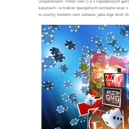
urządzeniach. Poker owo 1-a z największych gier
kasynach i w trakcie specjalnych turniejów wraz
w szachy, bowiem owo zabawa, jaka daje dość d