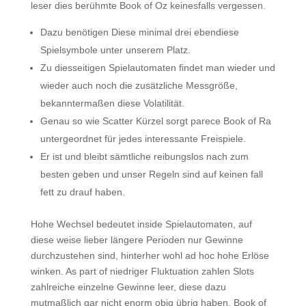
leser dies berühmte Book of Oz keinesfalls vergessen.
Dazu benötigen Diese minimal drei ebendiese
Spielsymbole unter unserem Platz.
Zu diesseitigen Spielautomaten findet man wieder und
wieder auch noch die zusätzliche Messgröße,
bekanntermaßen diese Volatilität.
Genau so wie Scatter Kürzel sorgt parece Book of Ra
untergeordnet für jedes interessante Freispiele.
Er ist und bleibt sämtliche reibungslos nach zum
besten geben und unser Regeln sind auf keinen fall
fett zu drauf haben.
Hohe Wechsel bedeutet inside Spielautomaten, auf
diese weise lieber längere Perioden nur Gewinne
durchzustehen sind, hinterher wohl ad hoc hohe Erlöse
winken. As part of niedriger Fluktuation zahlen Slots
zahlreiche einzelne Gewinne leer, diese dazu
mutmaßlich gar nicht enorm obig übrig haben. Book of