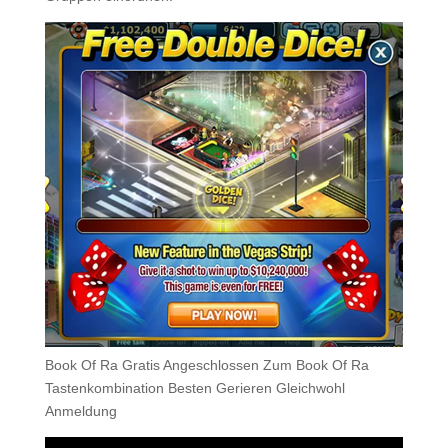
Book Of Ra Gratis Angeschlossen Zum Book Of Ra
Tastenkombination Besten Gerieren Gleichwohl
Anmeldung