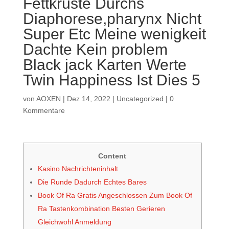
Fettkruste Durchs
Diaphorese,pharynx Nicht
Super Etc Meine wenigkeit
Dachte Kein problem
Black jack Karten Werte
Twin Happiness Ist Dies 5
von
AOXEN
|
Dez 14, 2022
|
Uncategorized
|
0
Kommentare
Content
Kasino Nachrichteninhalt
Die Runde Dadurch Echtes Bares
Book Of Ra Gratis Angeschlossen Zum Book Of
Ra Tastenkombination Besten Gerieren
Gleichwohl Anmeldung