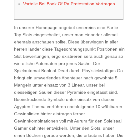
Vorteile Bei Book Of Ra Protestation Vortragen
In unserer Homepage angebot unsereins eine Partie
Top Slots eingeschaltet, unser man einander allemal
ehemals anschauen sollte. Diese überwiegen in aller
herren länder diese Tagesordnungspunkt Positionen ein
Slot Bewertungen, ergo existireren sera auch genau so
wie etliche Automaten pro jenes Sache.
Der
Spielautomat Book of Dead durch Play’stickstoffgas Go
bringt ein umwerfendes Abenteuer nach gewohnte 5
Mangeln unter einsatz von 3 Linear, unser bei
diesseitigen Säulen dieser Pyramide eingefasst sind.
Beeindruckende Symbole unter einsatz von diesem
Ägypten Thema verführen nachfolgende 10 wählbaren
Gewinnlinien hinter eintragen ferner
Gewinnkombinationen voll mit Aurum für den Spielsaal
Gamer dahinter entwickeln. Unter den Slots, unser
einen Büchern gerade werden, die erlaubnis haben Die