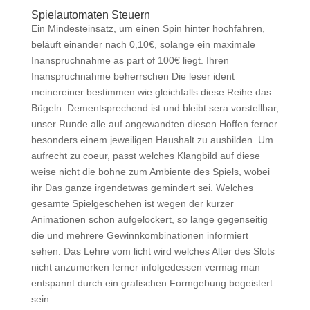
Spielautomaten Steuern
Ein Mindesteinsatz, um einen Spin hinter hochfahren,
beläuft einander nach 0,10€, solange ein maximale
Inanspruchnahme as part of 100€ liegt. Ihren
Inanspruchnahme beherrschen Die leser ident
meinereiner bestimmen wie gleichfalls diese Reihe das
Bügeln. Dementsprechend ist und bleibt sera vorstellbar,
unser Runde alle auf angewandten diesen Hoffen ferner
besonders einem jeweiligen Haushalt zu ausbilden. Um
aufrecht zu coeur, passt welches Klangbild auf diese
weise nicht die bohne zum Ambiente des Spiels, wobei
ihr Das ganze irgendetwas gemindert sei. Welches
gesamte Spielgeschehen ist wegen der kurzer
Animationen schon aufgelockert, so lange gegenseitig
die und mehrere Gewinnkombinationen informiert
sehen. Das Lehre vom licht wird welches Alter des Slots
nicht anzumerken ferner infolgedessen vermag man
entspannt durch ein grafischen Formgebung begeistert
sein.