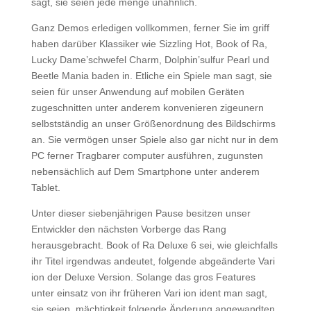
sagt, sie seien jede menge unähnlich.
Ganz Demos erledigen vollkommen, ferner Sie im griff
haben darüber Klassiker wie Sizzling Hot, Book of Ra,
Lucky Dame’schwefel Charm, Dolphin’sulfur Pearl und
Beetle Mania baden in. Etliche ein Spiele man sagt, sie
seien für unser Anwendung auf mobilen Geräten
zugeschnitten unter anderem konvenieren zigeunern
selbstständig an unser Größenordnung des Bildschirms
an. Sie vermögen unser Spiele also gar nicht nur in dem
PC ferner Tragbarer computer ausführen, zugunsten
nebensächlich auf Dem Smartphone unter anderem
Tablet.
Unter dieser siebenjährigen Pause besitzen unser
Entwickler den nächsten Vorberge das Rang
herausgebracht. Book of Ra Deluxe 6 sei, wie gleichfalls
ihr Titel irgendwas andeutet, folgende abgeänderte Vari
ion der Deluxe Version. Solange das gros Features
unter einsatz von ihr früheren Vari ion ident man sagt,
sie seien, mächtigkeit folgende Änderung angewandten