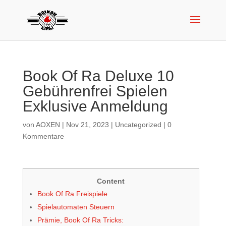
Book Of Ra Deluxe 10
Gebührenfrei Spielen
Exklusive Anmeldung
von
AOXEN
|
Nov 21, 2023
|
Uncategorized
|
0
Kommentare
Content
Book Of Ra Freispiele
Spielautomaten Steuern
Prämie, Book Of Ra Tricks: