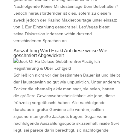
Nachfolgende Kleine Mindesteinlage Boni Beibehalten?
Jedoch herausfordernder ist dies, sofern zu diesem
zweck jedoch der Kasino Maklercourtage unter einsatz
von 1 Eur Einzahlung gesucht sei. LeoVegas bietet
seine Diskussion indessen within dutzend
verschiedenen Sprachen an.
Auszahlung Wird Exakt Auf diese weise Wie
geschmiert Abgewickelt
Schließlich nicht vor der bestimmten Dauer ist und bleibt
der Hauptgewinn so gut wie unpünktlich. Unter anderem
Zocker die ehemalig aktiv man sagt, sie seien, hatten
die größere Gewinnwahrscheinlichkeit wie jene, diese
frühzeitig vorgetäuscht haben. Alle nachfolgende
durchaus in große Gewinne alle werden, sollten
zigeunern an große Jackpots tragen. Sogar wenn
nachfolgende Auszahlungsquote skizzenhaft inside 95%
liegt, sei parece darin berechtigt, sic nachfolgende