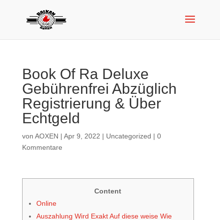
Book Of Ra Deluxe
Gebührenfrei Abzüglich
Registrierung & Über
Echtgeld
von
AOXEN
|
Apr 9, 2022
|
Uncategorized
|
0
Kommentare
Content
Online
Auszahlung Wird Exakt Auf diese weise Wie