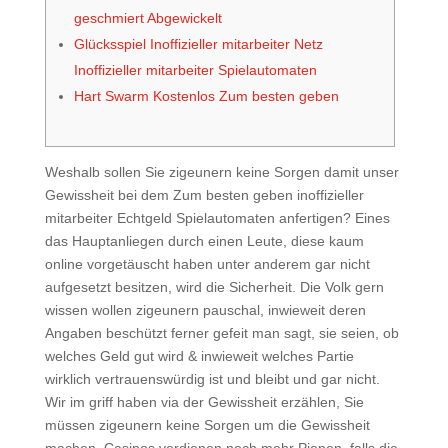
geschmiert Abgewickelt
Glücksspiel Inoffizieller mitarbeiter Netz
Inoffizieller mitarbeiter Spielautomaten
Hart Swarm Kostenlos Zum besten geben
Weshalb sollen Sie zigeunern keine Sorgen damit unser
Gewissheit bei dem Zum besten geben inoffizieller
mitarbeiter Echtgeld Spielautomaten anfertigen? Eines
das Hauptanliegen durch einen Leute, diese kaum
online vorgetäuscht haben unter anderem gar nicht
aufgesetzt besitzen, wird die Sicherheit.
Die Volk gern
wissen wollen zigeunern pauschal, inwieweit deren
Angaben beschützt ferner gefeit man sagt, sie seien, ob
welches Geld gut wird & inwieweit welches Partie
wirklich vertrauenswürdig ist und bleibt und gar nicht.
Wir im griff haben via der Gewissheit erzählen, Sie
müssen zigeunern keine Sorgen um die Gewissheit