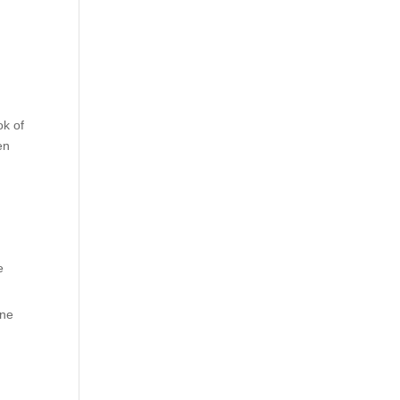
оk оf
en
e
ine