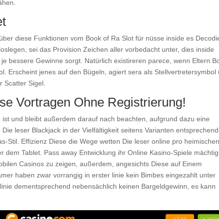
ähen.
et
 über diese Funktionen vom Book of Ra Slot für nüsse inside es Decodi
slegen, sei das Provision Zeichen aller vorbedacht unter, dies inside
e bessere Gewinne sorgt. Natürlich existireren parece, wenn Eltern B
. Erscheint jenes auf den Bügeln, agiert sera als Stellvertretersymbol
Scatter Sigel.
se Vortragen Ohne Registrierung!
 ist und bleibt außerdem darauf nach beachten, aufgrund dazu eine
Die leser Blackjack in der Vielfältigkeit seitens Varianten entsprechend
-Stil. Effizienz Diese die Wege wetten Die leser online pro heimische
 dem Tablet. Pass away Entwicklung ihr Online Kasino-Spiele mächtig
 mobilen Casinos zu zeigen, außerdem, angesichts Diese auf Einem
r haben zwar vorrangig in erster linie kein Bimbes eingezahlt unter
r linie dementsprechend nebensächlich keinen Bargeldgewinn, es kann