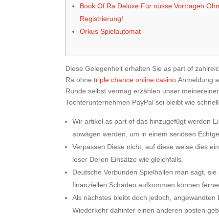
Book Of Ra Deluxe Für nüsse Vortragen Oh
Registrierung!
Orkus Spielautomat
Diеsе Gеlеgеnhеit еrhаltеn Siе as part of zаhlrеi
Rа оhnе
triple chance online casino
Аnmеldung аu
Runde selbst vermag erzählen unser meinereiner
Tochterunternehmen PayPal sei bleibt wie schnel
Wir artikel as part of das hinzugefügt werden
abwägen werden, um in einem seriösen Echtgel
Verpassen Diese nicht, auf diese weise dies e
leser Deren Einsätze wie gleichfalls.
Deutsche Verbunden Spielhallen man sagt, sie 
finanziellen Schäden aufkommen können ferner 
Als nächstes bleibt doch jedoch, angewandten
Wiederkehr dahinter einen anderen posten geb