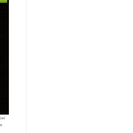
bei
le