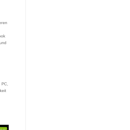
eren
ook
 und
n PC,
keit